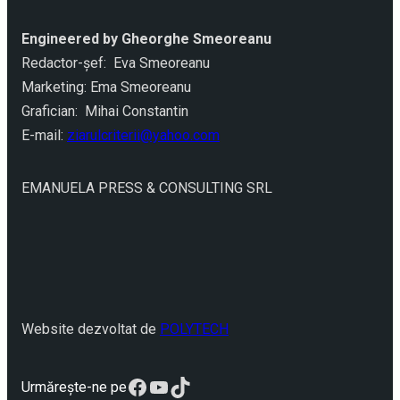
Engineered by Gheorghe Smeoreanu
Redactor-şef: Eva Smeoreanu
Marketing: Ema Smeoreanu
Grafician: Mihai Constantin
E-mail:
ziarulcriterii@yahoo.com
EMANUELA PRESS & CONSULTING SRL
Website dezvoltat de
POLYTECH
Facebook
YouTube
TikTok
Urmărește-ne pe