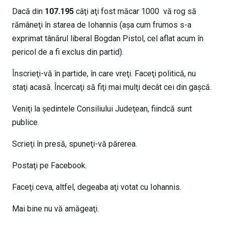
Dacă din
107.195
câţi aţi fost măcar 1000 vă rog să
rămâneţi în starea de Iohannis (aşa cum frumos s-a
exprimat tânărul liberal Bogdan Pistol, cel aflat acum în
pericol de a fi exclus din partid).
Înscrieţi-vă în partide, în care vreţi. Faceţi politică, nu
staţi acasă. Încercaţi să fiţi mai mulţi decât cei din gaşcă.
Veniţi la şedintele Consiliului Judeţean, fiindcă sunt
publice.
Scrieţi în presă, spuneţi-vă părerea.
Postaţi pe Facebook.
Faceţi ceva, altfel, degeaba aţi votat cu Iohannis.
Mai bine nu vă amăgeaţi.