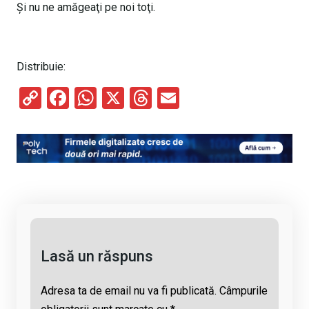
Şi nu ne amăgeaţi pe noi toţi.
Distribuie:
C
F
W
X
T
E
o
a
h
hr
m
py
ce
at
e
ail
Li
b
s
a
n
o
A
d
k
o
p
s
k
p
Lasă un răspuns
Adresa ta de email nu va fi publicată.
Câmpurile