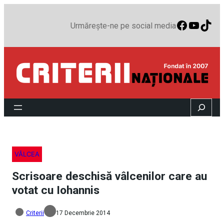
Faceboo
YouTu
TikT
Urmărește-ne pe social media
Search
VÂLCEA
Scrisoare deschisă vâlcenilor care au
votat cu Iohannis
Criterii
17 Decembrie 2014