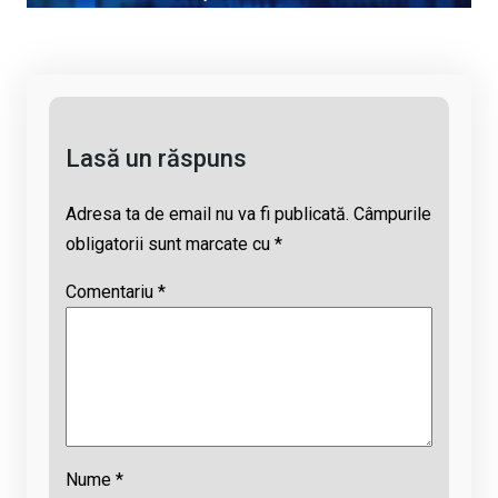
Li
b
s
a
n
o
A
d
k
o
p
s
k
p
Lasă un răspuns
Adresa ta de email nu va fi publicată.
Câmpurile
obligatorii sunt marcate cu
*
Comentariu
*
Nume
*