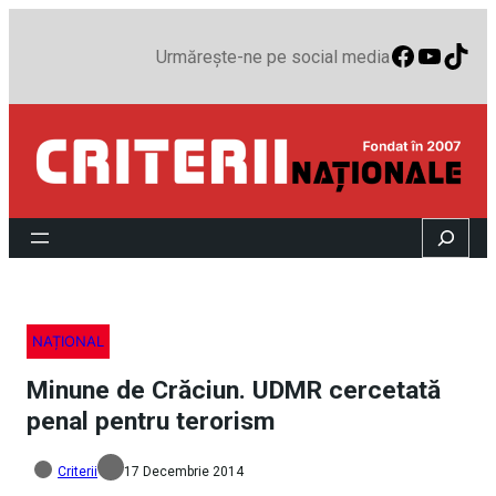
Faceboo
YouTu
TikT
Urmărește-ne pe social media
Search
NAȚIONAL
Minune de Crăciun. UDMR cercetată
penal pentru terorism
Criterii
17 Decembrie 2014