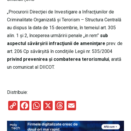
„Procurorii Direcţiei de Investigare a Infracţiunilor de
Criminalitate Organizată şi Terorism – Structura Centrală
au dispus la data de 15 decembrie, în temeiul art. 305
alin. 1 şi 2, începerea urmăririi penale „in rem”
sub
aspectul săvârşirii infracţiunii de ameninţare
prev. de
art. 206 Cp săvârşită în condiţiile Legii nr. 535/2004
privind prevenirea şi combaterea terorismului
, arată
un comunicat al DIICOT.
Distribuie:
C
F
W
X
T
E
o
a
h
hr
m
py
ce
at
e
ail