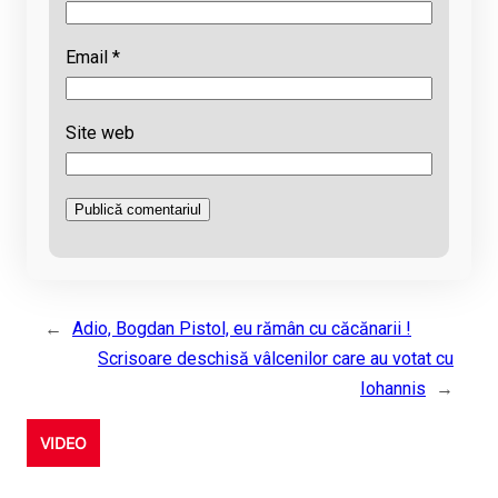
Email
*
Site web
←
Adio, Bogdan Pistol, eu rămân cu căcănarii !
Scrisoare deschisă vâlcenilor care au votat cu
Iohannis
→
VIDEO