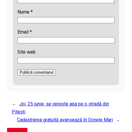
Nume
*
Email
*
Site web
←
Joi, 25 iunie, se oprește apa pe o stradă din
Pitești
Cadastrarea gratuită avansează în Ocnele Mari
→