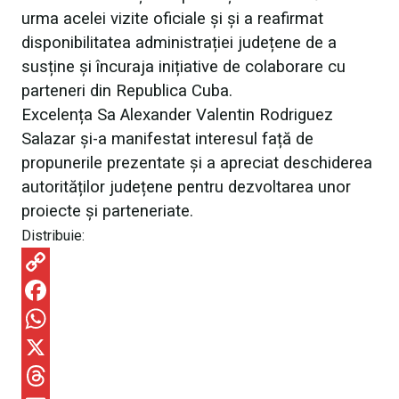
urma acelei vizite oficiale și și a reafirmat
disponibilitatea administrației județene de a
susține și încuraja inițiative de colaborare cu
parteneri din Republica Cuba.
Excelența Sa Alexander Valentin Rodriguez
Salazar și-a manifestat interesul față de
propunerile prezentate și a apreciat deschiderea
autorităților județene pentru dezvoltarea unor
proiecte și parteneriate.
Distribuie:
C
o
F
p
a
W
y
c
h
X