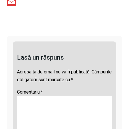
L
e
a
T
i
b
t
h
E
n
o
s
r
m
k
o
A
e
a
k
p
a
i
p
d
l
Lasă un răspuns
s
Adresa ta de email nu va fi publicată.
Câmpurile
obligatorii sunt marcate cu
*
Comentariu
*