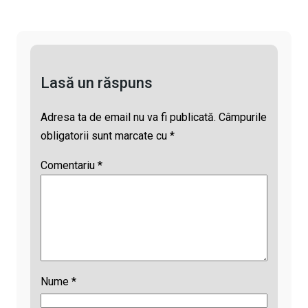
k
o
A
e
a
k
p
a
i
p
d
l
Lasă un răspuns
s
Adresa ta de email nu va fi publicată.
Câmpurile
obligatorii sunt marcate cu
*
Comentariu
*
Nume
*