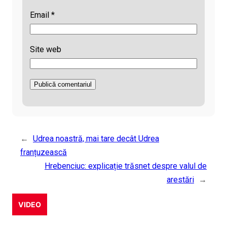
Email
*
Site web
←
Udrea noastră, mai tare decât Udrea
franțuzească
Hrebenciuc: explicație trăsnet despre valul de
arestări
→
VIDEO