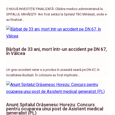
O NOUĂ INVESTIȚIE FINALIZATĂ: Clădire medico-administrativă la
SPITALUL MIHĂEȘTI! ​ Am fost astăzi la Spitalul TBC Mihăești, unde s-
au finalizat…
Bărbat de 33 ani, mort într-un accident pe DN 67,
în Vâlcea
Un grav accident rutier s-a produs în această seară pe DN 67, în
localitatea Budești. În coliziune au fost implicate…
Anunț Spitalul Orășenesc Horezu: Concurs
pentru ocuparea unui post de Asistent medical
generalist (PL)