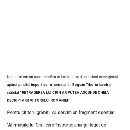
Ne permitem să recomandăm cititorilor noștri un articol excepțional
apărut pe situl i
mpolitics.ro
, semnat de
Bogdan
Tiberiu Iacob
și
intitulat
“RETRAGEREA LUI CRIN AR PUTEA ASCUNDE CHEIA
DECRIPTARII VIITORULUI ROMANIEI”.
Pentru cititorii grăbiți, vă servim un fragment esențial:
“Afirmațiile lui Crin, care însoțesc anunțul legat de