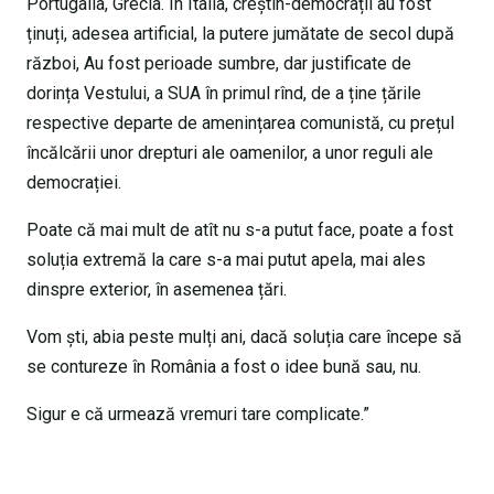
Portugalia, Grecia. În Italia, creștin-democrații au fost
ținuți, adesea artificial, la putere jumătate de secol după
război, Au fost perioade sumbre, dar justificate de
dorința Vestului, a SUA în primul rînd, de a ține țările
respective departe de amenințarea comunistă, cu prețul
încălcării unor drepturi ale oamenilor, a unor reguli ale
democrației.
Poate că mai mult de atît nu s-a putut face, poate a fost
soluția extremă la care s-a mai putut apela, mai ales
dinspre exterior, în asemenea țări.
Vom ști, abia peste mulți ani, dacă soluția care începe să
se contureze în România a fost o idee bună sau, nu.
Sigur e că urmează vremuri tare complicate.”