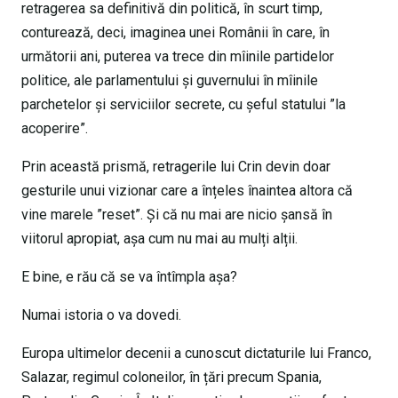
retragerea sa definitivă din politică, în scurt timp,
conturează, deci, imaginea unei Românii în care, în
următorii ani, puterea va trece din mîinile partidelor
politice, ale parlamentului și guvernului în mîinile
parchetelor și serviciilor secrete, cu șeful statului ”la
acoperire”.
Prin această prismă, retragerile lui Crin devin doar
gesturile unui vizionar care a înțeles înaintea altora că
vine marele ”reset”. Și că nu mai are nicio șansă în
viitorul apropiat, așa cum nu mai au mulți alții.
E bine, e rău că se va întîmpla așa?
Numai istoria o va dovedi.
Europa ultimelor decenii a cunoscut dictaturile lui Franco,
Salazar, regimul coloneilor, în țări precum Spania,