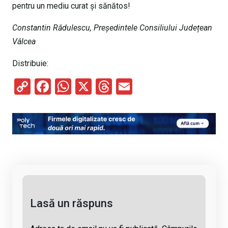
pentru un mediu curat și sănătos!
Constantin Rădulescu, Președintele Consiliului Județean
Vâlcea
Distribuie:
C
F
W
X
T
E
o
a
h
hr
m
py
ce
at
e
ail
Li
b
s
a
n
o
A
d
k
o
p
s
k
p
Lasă un răspuns