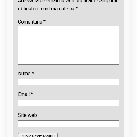
Adresa ta de email nu va fi publicată.
Câmpurile
obligatorii sunt marcate cu
*
Comentariu
*
Nume
*
Email
*
Site web