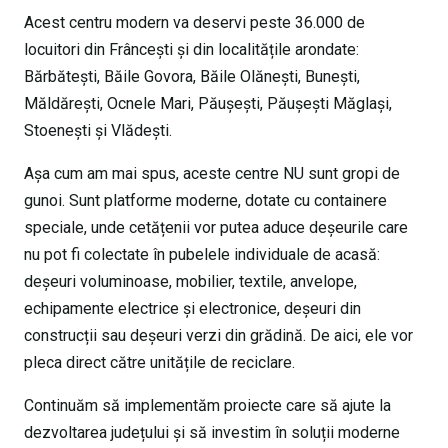
Acest centru modern va deservi peste 36.000 de
locuitori din Frâncești și din localitățile arondate:
Bărbătești, Băile Govora, Băile Olănești, Bunești,
Măldărești, Ocnele Mari, Păușești, Păușești Măglași,
Stoenești și Vlădești.
Așa cum am mai spus, aceste centre NU sunt gropi de
gunoi. Sunt platforme moderne, dotate cu containere
speciale, unde cetățenii vor putea aduce deșeurile care
nu pot fi colectate în pubelele individuale de acasă:
deșeuri voluminoase, mobilier, textile, anvelope,
echipamente electrice și electronice, deșeuri din
construcții sau deșeuri verzi din grădină. De aici, ele vor
pleca direct către unitățile de reciclare.
​Continuăm să implementăm proiecte care să ajute la
dezvoltarea județului și să investim în soluții moderne