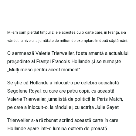
Mi-am cam pierdut timpul zilele acestea cu o carte care, în Franța, s-a
vândut la nivelul a jumătate de milion de exemplare în două săptămâni.
O semnează Valerie Trierweiler, fosta amantă a actualului
președinte al Franței Francois Hollande și se numește
„Mulțumesc pentru acest moment”.
Se știe că Hollande a înlocuit-o pe celebra socialistă
Segolene Royal, cu care are patru copii, cu această
Valerie Trierweiler, jurnalistă de politică la Paris Match,
pe care a înlocuit-o, la rândul ei, cu actrița Julie Gayet.
Trierweiler s-a răzbunat scriind această carte în care
Hollande apare într-o lumină extrem de proastă.