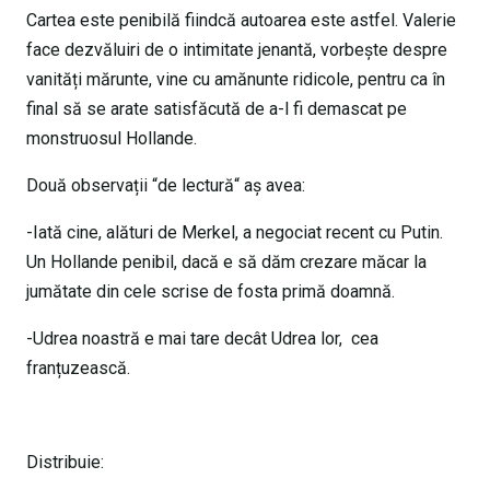
Cartea este penibilă fiindcă autoarea este astfel. Valerie
face dezvăluiri de o intimitate jenantă, vorbește despre
vanități mărunte, vine cu amănunte ridicole, pentru ca în
final să se arate satisfăcută de a-l fi demascat pe
monstruosul Hollande.
Două observații “de lectură“ aș avea:
-Iată cine, alături de Merkel, a negociat recent cu Putin.
Un Hollande penibil, dacă e să dăm crezare măcar la
jumătate din cele scrise de fosta primă doamnă.
-Udrea noastră e mai tare decât Udrea lor, cea
franțuzească.
Distribuie: