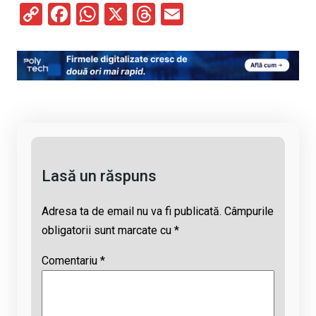
C
F
W
X
T
E
o
a
h
hr
m
py
ce
at
e
ail
Li
b
s
a
n
o
A
d
k
o
p
s
k
p
Lasă un răspuns
Adresa ta de email nu va fi publicată.
Câmpurile
obligatorii sunt marcate cu
*
Comentariu
*