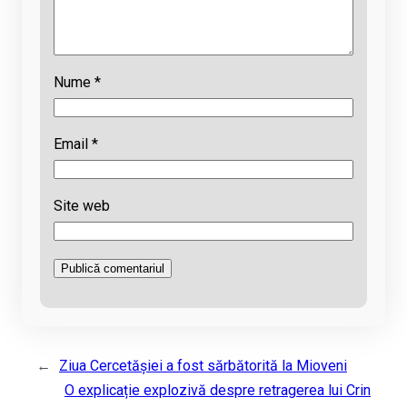
Nume
*
Email
*
Site web
←
Ziua Cercetăşiei a fost sărbătorită la Mioveni
O explicație explozivă despre retragerea lui Crin