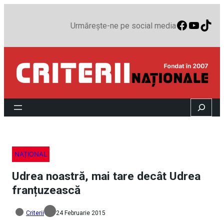
Faceboo
YouTu
TikT
Urmărește-ne pe social media
Search
NAȚIONAL
Udrea noastră, mai tare decât Udrea
franțuzească
Criterii
24 Februarie 2015