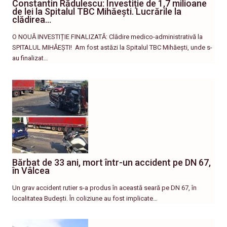
Constantin Rădulescu: Investiție de 1,7 milioane
de lei la Spitalul TBC Mihăești. Lucrările la
clădirea…
O NOUĂ INVESTIȚIE FINALIZATĂ: Clădire medico-administrativă la
SPITALUL MIHĂEȘTI! ​ Am fost astăzi la Spitalul TBC Mihăești, unde s-
au finalizat…
Bărbat de 33 ani, mort într-un accident pe DN 67,
în Vâlcea
Un grav accident rutier s-a produs în această seară pe DN 67, în
localitatea Budești. În coliziune au fost implicate…