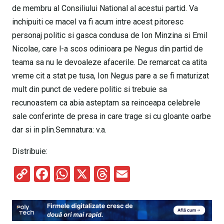
de membru al Consiliului National al acestui partid. Va
inchipuiti ce macel va fi acum intre acest pitoresc
personaj politic si gasca condusa de Ion Minzina si Emil
Nicolae, care l-a scos odinioara pe Negus din partid de
teama sa nu le devoaleze afacerile. De remarcat ca atita
vreme cit a stat pe tusa, Ion Negus pare a se fi maturizat
mult din punct de vedere politic si trebuie sa
recunoastem ca abia asteptam sa reinceapa celebrele
sale conferinte de presa in care trage si cu gloante oarbe
dar si in plin.Semnatura: v.a.
Distribuie:
C
F
W
X
T
E
o
a
h
hr
m
py
ce
at
e
ail
Li
b
s
a