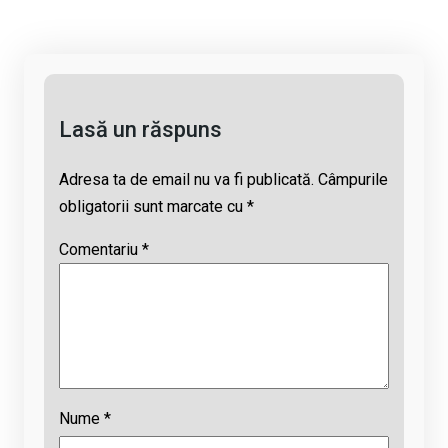
n
o
A
d
k
o
p
s
k
p
Lasă un răspuns
Adresa ta de email nu va fi publicată.
Câmpurile
obligatorii sunt marcate cu
*
Comentariu
*
Nume
*