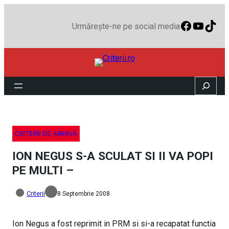
Faceboo
YouTu
TikT
Urmărește-ne pe social media
Search
CRITERII DE ARHIVĂ
ION NEGUS S-A SCULAT SI II VA POPI
PE MULTI –
Criterii
8 Septembrie 2008
Ion Negus a fost reprimit in PRM si si-a recapatat functia