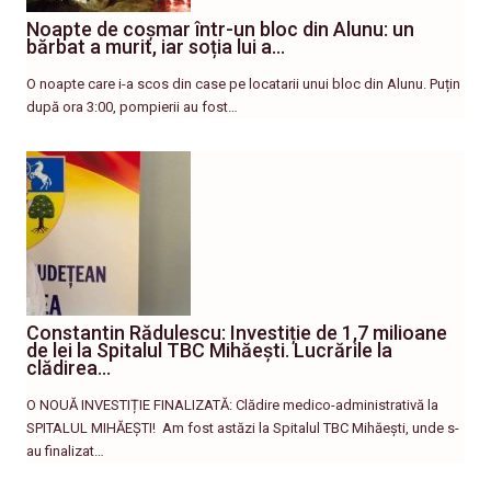
Noapte de coșmar într-un bloc din Alunu: un
bărbat a murit, iar soția lui a…
O noapte care i-a scos din case pe locatarii unui bloc din Alunu. Puțin
după ora 3:00, pompierii au fost…
Constantin Rădulescu: Investiție de 1,7 milioane
de lei la Spitalul TBC Mihăești. Lucrările la
clădirea…
O NOUĂ INVESTIȚIE FINALIZATĂ: Clădire medico-administrativă la
SPITALUL MIHĂEȘTI! ​ Am fost astăzi la Spitalul TBC Mihăești, unde s-
au finalizat…