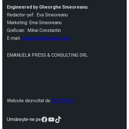
Engineered by Gheorghe Smeoreanu
Redactor-şef: Eva Smeoreanu
Marketing: Ema Smeoreanu
Grafician: Mihai Constantin
E-mail:
ziarulcriterii@yahoo.com
EMANUELA PRESS & CONSULTING SRL
Website dezvoltat de
POLYTECH
Facebook
YouTube
TikTok
Urmărește-ne pe