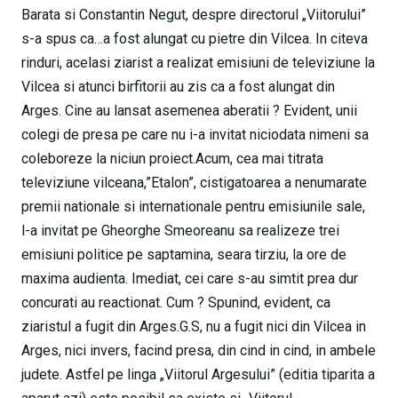
Barata si Constantin Negut, despre directorul „Viitorului”
s-a spus ca…a fost alungat cu pietre din Vilcea. In citeva
rinduri, acelasi ziarist a realizat emisiuni de televiziune la
Vilcea si atunci birfitorii au zis ca a fost alungat din
Arges. Cine au lansat asemenea aberatii ? Evident, unii
colegi de presa pe care nu i-a invitat niciodata nimeni sa
coleboreze la niciun proiect.Acum, cea mai titrata
televiziune vilceana,”Etalon”, cistigatoarea a nenumarate
premii nationale si internationale pentru emisiunile sale,
l-a invitat pe Gheorghe Smeoreanu sa realizeze trei
emisiuni politice pe saptamina, seara tirziu, la ore de
maxima audienta. Imediat, cei care s-au simtit prea dur
concurati au reactionat. Cum ? Spunind, evident, ca
ziaristul a fugit din Arges.G.S, nu a fugit nici din Vilcea in
Arges, nici invers, facind presa, din cind in cind, in ambele
judete. Astfel pe linga „Viitorul Argesului” (editia tiparita a