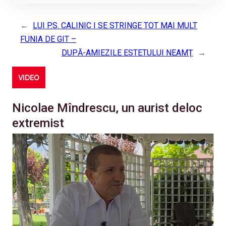
←
LUI P.S. CALINIC I SE STRINGE TOT MAI MULT
FUNIA DE GIT –
DUPĂ-AMIEZILE ESTETULUI NEAMŢ
→
VIDEO
Nicolae Mîndrescu, un aurist deloc
extremist