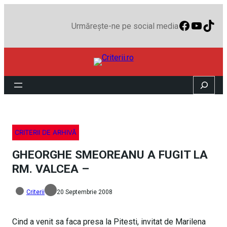
Faceboo
YouTu
TikT
Urmărește-ne pe social media
Search
CRITERII DE ARHIVĂ
GHEORGHE SMEOREANU A FUGIT LA
RM. VALCEA –
Criterii
20 Septembrie 2008
Cind a venit sa faca presa la Pitesti, invitat de Marilena