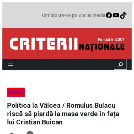
Faceboo
YouTu
TikT
Urmărește-ne pe social media
Search
VÂLCEA
Politica la Vâlcea / Romulus Bulacu
riscă să piardă la masa verde în fața
lui Cristian Buican