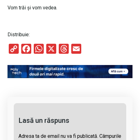
Vom trăi și vom vedea.
Distribuie:
C
F
W
X
T
E
o
a
h
hr
m
py
ce
at
e
ail
Li
b
s
a
n
o
A
d
k
o
p
s
k
p
Lasă un răspuns
Adresa ta de email nu va fi publicată.
Câmpurile