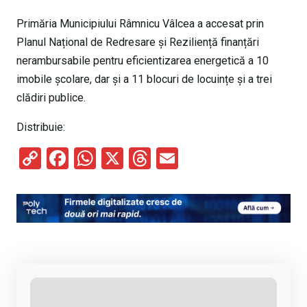
Primăria Municipiului Râmnicu Vâlcea a accesat prin
Planul Național de Redresare și Reziliență finanțări
nerambursabile pentru eficientizarea energetică a 10
imobile școlare, dar și a 11 blocuri de locuințe și a trei
clădiri publice.
Distribuie:
C
F
W
X
T
E
o
a
h
hr
m
py
ce
at
e
ail
Li
b
s
a
n
o
A
d
k
o
p
s
k
p