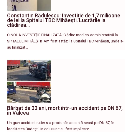
Constantin Rădulescu: Investiție de 1,7 milioane
de lei la Spitalul TBC Mihăești. Lucrările la
clădirea…
O NOUĂ INVESTIȚIE FINALIZATĂ: Clădire medico-administrativă la
SPITALUL MIHĂEȘTI! ​ Am fost astăzi la Spitalul TBC Mihăești, unde s-
au finalizat…
Bărbat de 33 ani, mort într-un accident pe DN 67,
în Vâlcea
Un grav accident rutier s-a produs în această seară pe DN 67, în
localitatea Budești. În coliziune au fost implicate…