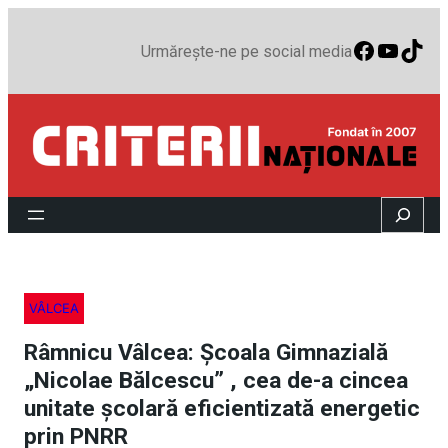
Faceboo
YouTu
TikT
Urmărește-ne pe social media
Search
VÂLCEA
Râmnicu Vâlcea: Școala Gimnazială
„Nicolae Bălcescu” , cea de-a cincea
unitate școlară eficientizată energetic
prin PNRR