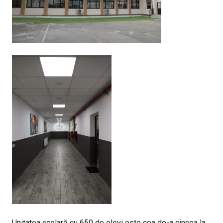
Unitatea școlară cu 650 de elevi este cea de-a cincea la