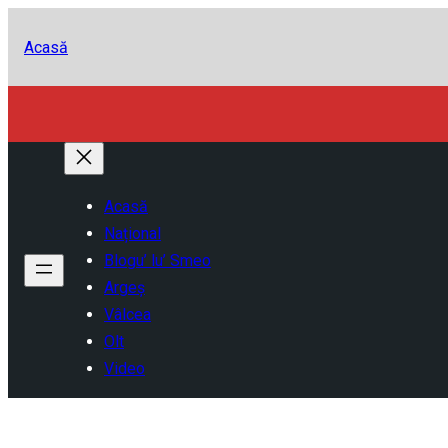
Acasă
Acasă
Național
Blogu’ lu’ Smeo
Argeș
Vâlcea
Olt
Video