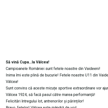
Să vină Cupa…la Vâlcea!
Campioanele României sunt fetele noastre din Vaideeni!
​Inima îmi este plină de bucurie! Fetele noastre U11 din Vaideen
Vâlcea!
​Sunt convins că aceste micuțe sportive extraordinare vor aju
Vâlcea 1924, să facă pasul către marea performanță!
​Felicitări întregului lot, antrenorilor și părinților!
Bravo, fetelor! Vâlcea este mândră de voi!