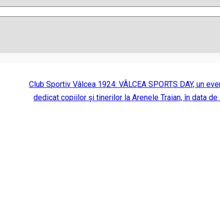
Club Sportiv Vâlcea 1924: VÂLCEA SPORTS DAY, un eve
dedicat copiilor și tinerilor la Arenele Traian, în data de