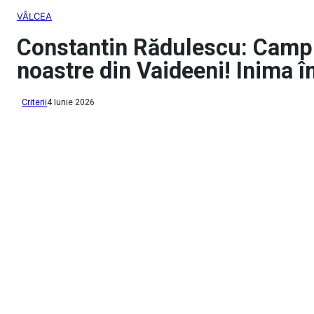
VÂLCEA
Constantin Rădulescu: Campi
noastre din Vaideeni! ​Inima î
Criterii
4 Iunie 2026