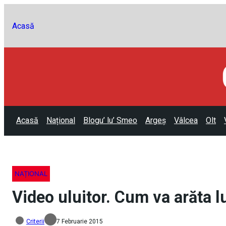
Acasă
Acasă
Național
Blogu’ lu’ Smeo
Argeș
Vâlcea
Olt
NAȚIONAL
Video uluitor. Cum va arăta 
Criterii
7 Februarie 2015