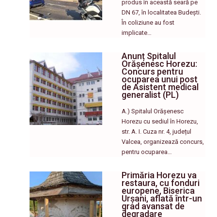
produs în această seară pe
DN 67, în localitatea Budești.
În coliziune au fost
implicate…
Anunț Spitalul
Orășenesc Horezu:
Concurs pentru
ocuparea unui post
de Asistent medical
generalist (PL)
A.) Spitalul Orășenesc
Horezu cu sediul în Horezu,
str. A. I. Cuza nr. 4, județul
Valcea, organizează concurs,
pentru ocuparea…
Primăria Horezu va
restaura, cu fonduri
europene, Biserica
Urșani, aflată într-un
grad avansat de
degradare