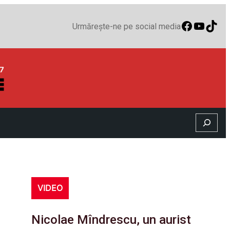
Faceboo
YouTu
TikT
Urmărește-ne pe social media
Search
VIDEO
Nicolae Mîndrescu, un aurist