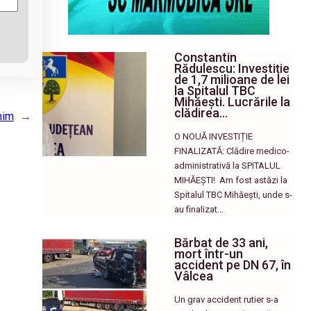
Constantin
Rădulescu: Investiție
de 1,7 milioane de lei
la Spitalul TBC
Mihăești. Lucrările la
clădirea…
him
→
O NOUĂ INVESTIȚIE
FINALIZATĂ: Clădire medico-
administrativă la SPITALUL
MIHĂEȘTI! ​ Am fost astăzi la
Spitalul TBC Mihăești, unde s-
au finalizat…
Bărbat de 33 ani,
mort într-un
accident pe DN 67, în
Vâlcea
Un grav accident rutier s-a