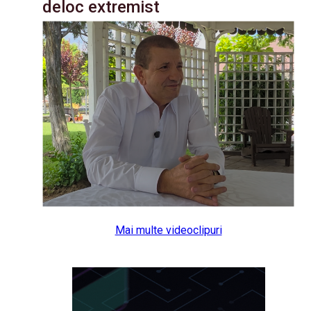
deloc extremist
Mai multe videoclipuri