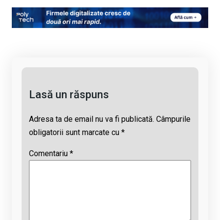
py
ce
at
e
ail
Li
b
s
a
n
o
A
d
k
o
p
s
k
p
Lasă un răspuns
Adresa ta de email nu va fi publicată.
Câmpurile
obligatorii sunt marcate cu
*
Comentariu
*