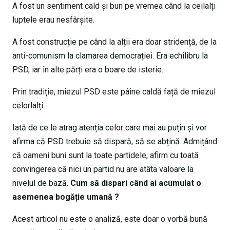
A fost un sentiment cald și bun pe vremea când la ceilalți
luptele erau nesfârșite.
A fost construcție pe când la alții era doar stridență, de la
anti-comunism la clamarea democrației. Era echilibru la
PSD, iar în alte părți era o boare de isterie.
Prin tradiție, miezul PSD este pâine caldă față de miezul
celorlalți.
Iată de ce le atrag atenția celor care mai au puțin și vor
afirma că PSD trebuie să dispară, să se abțină. Admițând
că oameni buni sunt la toate partidele, afirm cu toată
convingerea că nici un partid nu are atâta valoare la
nivelul de bază.
Cum să dispari când ai acumulat o
asemenea bogăție umană ?
Acest articol nu este o analiză, este doar o vorbă bună