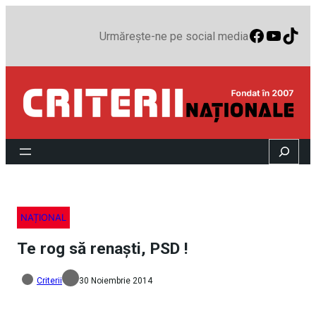
Faceboo
YouTu
TikT
Urmărește-ne pe social media
Search
NAȚIONAL
Te rog să renaști, PSD !
Criterii
30 Noiembrie 2014