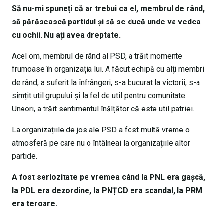
Să nu-mi spuneți că ar trebui ca el, membrul de rând,
să părăsească partidul și să se ducă unde va vedea
cu ochii. Nu ați avea dreptate.
Acel om, membrul de rând al PSD, a trăit momente
frumoase în organizația lui. A făcut echipă cu alți membri
de rând, a suferit la înfrângeri, s-a bucurat la victorii, s-a
simțit util grupului și la fel de util pentru comunitate.
Uneori, a trăit sentimentul înălțător că este util patriei.
La organizațiile de jos ale PSD a fost multă vreme o
atmosferă pe care nu o întâlneai la organizațiile altor
partide.
A fost seriozitate pe vremea când la PNL era gașcă,
la PDL era dezordine, la PNȚCD era scandal, la PRM
era teroare.