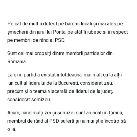
Pe cât de mult îi detest pe baronii locali și mai ales pe
șmecherii din jurul lui Ponta, pe atât îi iubesc și îi respect
pe membrii de rând ai PSD.
Sunt cei mai oropsiți dintre membrii partidelor din
România.
La ei în partid a existat întotdeauna, mai mult ca la alții,
un cult al liderului de la București, considerat zeu,
precum și o teamă viscerală de liderul de la județ,
considerat semizeu.
Acum, când mulți zei și semizei sunt aruncați în țărână,
membrul de rând al PSD suferă și nu mai știe încotro să
o ia.