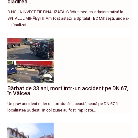
clădirea…
O NOUĂ INVESTIȚIE FINALIZATĂ: Clădire medico-administrativă la
SPITALUL MIHĂEȘTI! ​ Am fost astăzi la Spitalul TBC Mihăești, unde s-
au finalizat…
Bărbat de 33 ani, mort într-un accident pe DN 67,
în Vâlcea
Un grav accident rutier s-a produs în această seară pe DN 67, în
localitatea Budești. În coliziune au fost implicate…