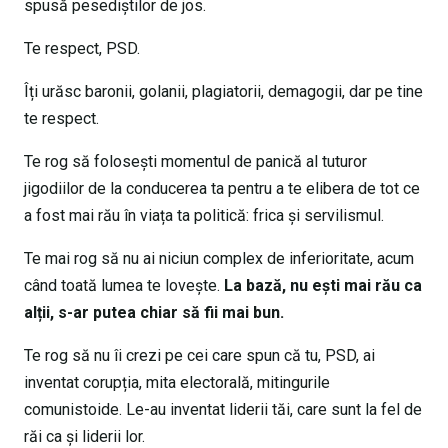
spusă pesediștilor de jos.
Te respect, PSD.
Îți urăsc baronii, golanii, plagiatorii, demagogii, dar pe tine
te respect.
Te rog să folosești momentul de panică al tuturor
jigodiilor de la conducerea ta pentru a te elibera de tot ce
a fost mai rău în viața ta politică: frica și servilismul.
Te mai rog să nu ai niciun complex de inferioritate, acum
când toată lumea te lovește.
La bază, nu ești mai rău ca
alții, s-ar putea chiar să fii mai bun.
Te rog să nu îi crezi pe cei care spun că tu, PSD, ai
inventat corupția, mita electorală, mitingurile
comunistoide. Le-au inventat liderii tăi, care sunt la fel de
răi ca și liderii lor.