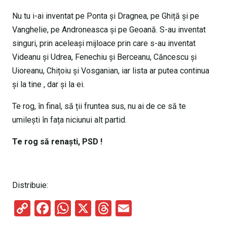
Nu tu i-ai inventat pe Ponta și Dragnea, pe Ghiță și pe
Vanghelie, pe Androneasca și pe Geoană. S-au inventat
singuri, prin aceleași mijloace prin care s-au inventat
Videanu și Udrea, Fenechiu și Berceanu, Căncescu și
Uioreanu, Chițoiu și Vosganian, iar lista ar putea continua
și la tine , dar și la ei.
Te rog, în final, să ții fruntea sus, nu ai de ce să te
umilești în fața niciunui alt partid.
Te rog să renaști, PSD !
Distribuie:
C
F
W
X
T
E
o
a
h
hr
m