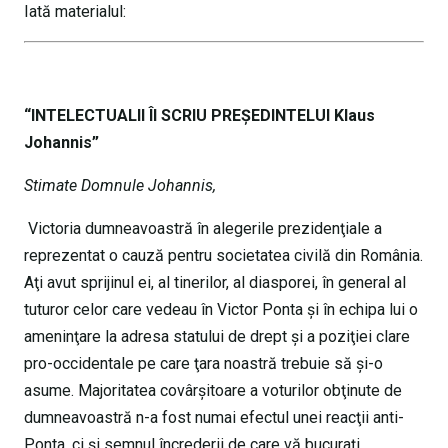
Iată materialul:
“INTELECTUALII ÎI SCRIU PREȘEDINTELUI Klaus
Johannis”
Stimate Domnule Johannis,
Victoria dumneavoastră în alegerile prezidenţiale a
reprezentat o cauză pentru societatea civilă din România.
Aţi avut sprijinul ei, al tinerilor, al diasporei, în general al
tuturor celor care vedeau în Victor Ponta şi în echipa lui o
ameninţare la adresa statului de drept şi a poziţiei clare
pro-occidentale pe care ţara noastră trebuie să şi-o
asume. Majoritatea covârşitoare a voturilor obţinute de
dumneavoastră n-a fost numai efectul unei reacţii anti-
Ponta, ci şi semnul încrederii de care vă bucuraţi.