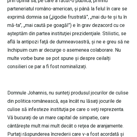
prin opinia sa, pe care a făcut-o publică, privind
parteneriatul româno-american, și până la felul în care se
exprimă domnia sa („jigodie frustrată”, „mai du-te și tu în
mă-ta”, „mai caută pe goagăl”) e în grav dezacord cu ce
aşteptăm din partea instituţiei prezidenţiale. Stilistic, se
află la antipozi faţă de dumneavoastră, şi ne e greu să ne
închipuim cum ar decurge o asemenea colaborare. Nu
multe vorbe bune se pot spune și despre ceilalți
consilieri ce par a fi fost nominalizați.
Domnule Johannis, nu sunteţi produsul jocurilor de culise
din politica românească, aşa încât nu lăsaţi jocurile de
culise să infesteze instituţia pe care o veţi reprezenta.
Vă bucuraţi de un mare capital de simpatie, care
cântăreşte mult mai mult decât o reţea de aranjamente.
Purtaţi răspunderea încrederii care v-a fost acordată şi