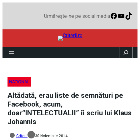
Faceboo
YouTu
TikT
Urmărește-ne pe social media
Search
NAȚIONAL
Altădată, erau liste de semnături pe
Facebook, acum,
doar“INTELECTUALII” îi scriu lui Klaus
Johannis
Criterii
30 Noiembrie 2014