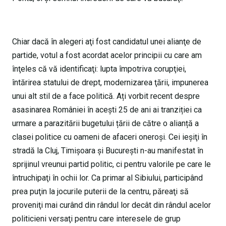
Chiar dacă în alegeri aţi fost candidatul unei alianţe de
partide, votul a fost acordat acelor principii cu care am
înţeles că vă identificaţi: lupta împotriva corupţiei,
întărirea statului de drept, modernizarea ţării, impunerea
unui alt stil de a face politică. Ați vorbit recent despre
asasinarea României în acești 25 de ani ai tranziției ca
urmare a parazitării bugetului țării de către o alianță a
clasei politice cu oameni de afaceri oneroși. Cei ieşiţi în
stradă la Cluj, Timişoara şi Bucureşti n-au manifestat în
sprijinul vreunui partid politic, ci pentru valorile pe care le
întruchipaţi în ochii lor. Ca primar al Sibiului, participând
prea puţin la jocurile puterii de la centru, păreaţi să
proveniţi mai curând din rândul lor decât din rândul acelor
politicieni versaţi pentru care interesele de grup