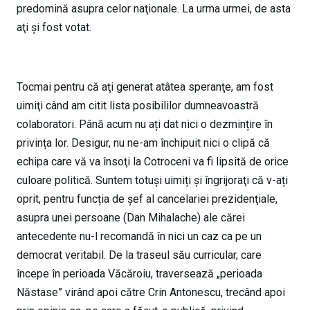
predomină asupra celor naţionale. La urma urmei, de asta
aţi şi fost votat.
Tocmai pentru că aţi generat atâtea speranţe, am fost
uimiţi când am citit lista posibililor dumneavoastră
colaboratori. Până acum nu ați dat nici o dezmințire în
privința lor. Desigur, nu ne-am închipuit nici o clipă că
echipa care vă va însoţi la Cotroceni va fi lipsită de orice
culoare politică. Suntem totuşi uimiți și îngrijoraţi că v-ați
oprit, pentru funcția de şef al cancelariei prezidenţiale,
asupra unei persoane (Dan Mihalache) ale cărei
antecedente nu-l recomandă în nici un caz ca pe un
democrat veritabil. De la traseul său curricular, care
începe în perioada Văcăroiu, traversează „perioada
Năstase” virând apoi către Crin Antonescu, trecând apoi