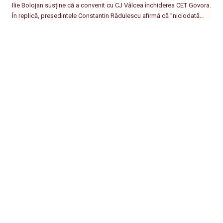
Ilie Bolojan susține că a convenit cu CJ Vâlcea închiderea CET Govora.
În replică, președintele Constantin Rădulescu afirmă că ”niciodată…