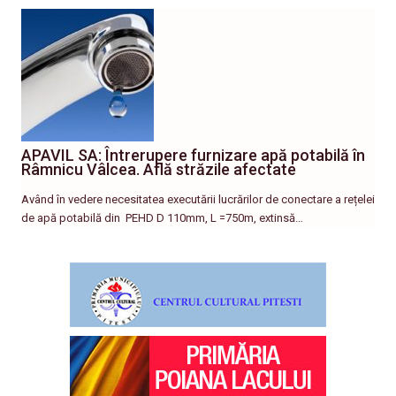
APAVIL SA: Întrerupere furnizare apă potabilă în
Râmnicu Vâlcea. Află străzile afectate
Având în vedere necesitatea executării lucrărilor de conectare a rețelei
de apă potabilă din PEHD D 110mm, L =750m, extinsă…