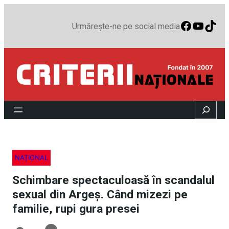
Faceboo
YouTu
TikT
Urmărește-ne pe social media
Search
NAȚIONAL
Schimbare spectaculoasă în scandalul
sexual din Argeş. Când mizezi pe
familie, rupi gura presei