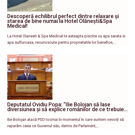
Descoperă echilibrul perfect dintre relaxare și
starea de bine numai la Hotel Olănești&Spa
Medical!
La Hotel Olanesti & Spa Medical te asteapta piscine cu apa sarata si
apa sulfuroasa, recunoscute pentru proprietatile lor benefice,…
Deputatul Ovidiu Popa: ”Ilie Bolojan să lase
diversiunea și să explice românilor de ce trebuie…
Ilie Bolojan atacă PSD tocmai în momentul în care suntem nevoiți să
reparăm ceea ce Guvernul său, demis de Parlament,…