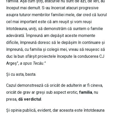
familia. Așa cum știți, atacurile nu sunt de azi, de ieri, au
început mai demult. S-au încercat atacuri progresive
asupra tuturor membrilor familiei mele, dar cred că lucrul
cel mai important este că am reușit și vom reuși
întotdeauna, uniți, să demonstrăm că suntem o familie
adevărată. Împreună am depășit aceste momente
dificile, împreună doresc să le depășim în continuare și
împreună, cu familia și colegii mei, vreau să reușesc să
duc la bun sfârșit proiectele începute la conducerea CJ
Argeș”,
a spus Tecău.”
Şi cu asta, basta.
Cazul demonstrează că oricât de adulterin ar fi cineva,
oricât de grav ar greşi sub aspect erotic,
familia
, nu
presa,
dă verdictul
.
Şi opinia publică, evident, dar aceasta este întotdeauna