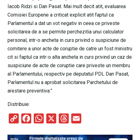
Iacob Ridzi si Dan Pasat. Mai mult decit atit, evaluarea
Comisiei Europene a criticat explicit atit faptul ca
Parlamentul a dat un vot negativ in ceea ce priveste
solicitarea de a se permite perchezitia unui calculator
personal, intr-o ancheta in curs privind o suspiciune de
comitere a unor acte de coruptie de catre un fost ministru
cit si faptul ca intr-o alta ancheta in curs privind un caz de
suspiciune de acte de coruptie care priveste un membru
al Parlamentului, respectiv pe deputatul PDL Dan Pasat,
Parlamentul nu a aprobat solicitarea Parchetului de
arestare preventiva.”
Distribuie:
C
F
W
X
T
E
o
a
h
hr
m
py
ce
at
e
ail