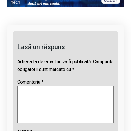
Li
b
s
a
n
o
A
d
k
o
p
s
k
p
Lasă un răspuns
Adresa ta de email nu va fi publicată.
Câmpurile
obligatorii sunt marcate cu
*
Comentariu
*