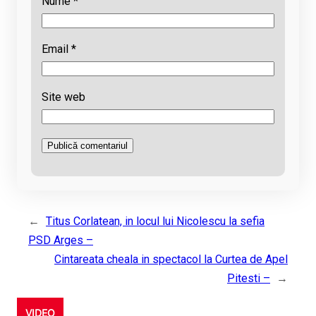
Nume
*
Email
*
Site web
←
Titus Corlatean, in locul lui Nicolescu la sefia
PSD Arges –
Cintareata cheala in spectacol la Curtea de Apel
Pitesti –
→
VIDEO