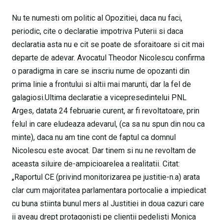
Nu te numesti om politic al Opozitiei, daca nu faci,
periodic, cite o declaratie impotriva Puterii si daca
declaratia asta nu e cit se poate de sforaitoare si cit mai
departe de adevar. Avocatul Theodor Nicolescu confirma
o paradigma in care se inscriu nume de opozanti din
prima linie a frontului si altii mai marunti, dar la fel de
galagiosi.Ultima declaratie a vicepresedintelui PNL
Arges, datata 24 februarie curent, ar fi revoltatoare, prin
felul in care eludeaza adevarul, (ca sa nu spun din nou ca
minte), daca nu am tine cont de faptul ca domnul
Nicolescu este avocat. Dar tinem si nu ne revoltam de
aceasta siluire de-ampicioarelea a realitatii. Citat:
„Raportul CE (privind monitorizarea pe justitie-n.a) arata
clar cum majoritatea parlamentara portocalie a impiedicat
cu buna stiinta bunul mers al Justitiei in doua cazuri care
ii aveau drept protagonisti pe clientii pedelisti Monica