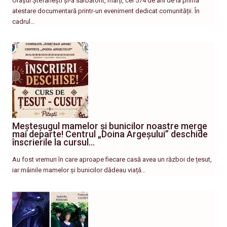
Orașul Ștefănești și-a sărbătorit, marți, cei 574 de ani de la prima
atestare documentară printr-un eveniment dedicat comunității. În
cadrul…
Meșteșugul mamelor și bunicilor noastre merge
mai departe! Centrul „Doina Argeșului” deschide
înscrierile la cursul…
Au fost vremuri în care aproape fiecare casă avea un război de țesut,
iar mâinile mamelor și bunicilor dădeau viață…