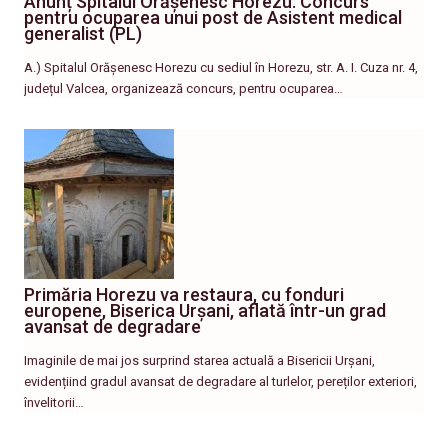
Anunț Spitalul Orășenesc Horezu: Concurs
pentru ocuparea unui post de Asistent medical
generalist (PL)
A.) Spitalul Orășenesc Horezu cu sediul în Horezu, str. A. I. Cuza nr. 4,
județul Valcea, organizează concurs, pentru ocuparea…
Primăria Horezu va restaura, cu fonduri
europene, Biserica Urșani, aflată într-un grad
avansat de degradare
Imaginile de mai jos surprind starea actuală a Bisericii Urșani,
evidențiind gradul avansat de degradare al turlelor, pereților exteriori,
învelitorii…