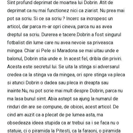
Sint profund deprimat de moartea lui Dobrin. Atit de
deprimat ca nu mai functionez nici ca ziarist. Nu prea mai
pot sa scriu. Si ce sa scriu ? Incerc sa incropesc un
articol, dar parca m-ar opri cineva, parca nu as avea
dreptul sa scriu. Durerea e tacere.Dobrin a fost singurul
fotbalist din lume care nu avea nevoie sa priveasca
mingea. Chiar si Pele si Maradona se mai uitau unde e
balonul, Dobrin stia unde e. In acest fel, dribla din priviri.
Acesta este secretul lui. Se uita la stinga si adversarul
credea ca la stinga va da mingea, ori spre stinga va pleca
si atunci Dobrin o dadea sau pleca in dreapta sau
inainte.Nu, nu pot scrie mai mult despre Dobrin, parca nu
ma lasa bunul simt. Abia astept sa ajung la numarul de
rinduri din are se compune, de obicei, acest articol. De
cind am auzit ca a plecat de pe lumea asta, ma
obsedeaza ideea stupida ca ar trebui sa i se faca nu o
statuie, ci o piramida la Pitesti, ca la faraoni, o piramida