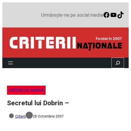
Faceboo
YouTu
TikT
Urmărește-ne pe social media
Search
CRITERII DE ARHIVĂ
Secretul lui Dobrin –
Criterii
28 Octombrie 2007