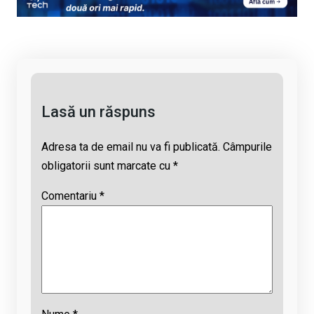
Li
b
s
a
n
o
A
d
k
o
p
s
k
p
Lasă un răspuns
Adresa ta de email nu va fi publicată.
Câmpurile
obligatorii sunt marcate cu
*
Comentariu
*