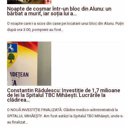
Noapte de coșmar într-un bloc din Alunu: un
bărbat a murit, iar soția lui a…
O noapte care i-a scos din case pe locatarii unui bloc din Alunu. Puțin
după ora 3:00, pompierii au fost…
Constantin Rădulescu: Investiție de 1,7 milioane
de lei la Spitalul TBC Mihăești. Lucrările la
clădirea…
O NOUĂ INVESTIȚIE FINALIZATĂ: Clădire medico-administrativă la
SPITALUL MIHĂEȘTI! ​ Am fost astăzi la Spitalul TBC Mihăești, unde s-
au finalizat…