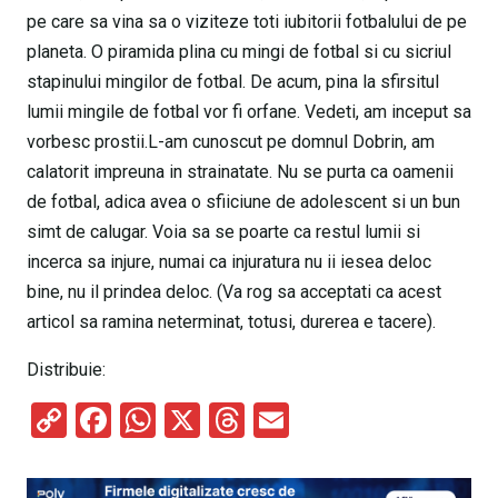
pe care sa vina sa o viziteze toti iubitorii fotbalului de pe
planeta. O piramida plina cu mingi de fotbal si cu sicriul
stapinului mingilor de fotbal. De acum, pina la sfirsitul
lumii mingile de fotbal vor fi orfane. Vedeti, am inceput sa
vorbesc prostii.L-am cunoscut pe domnul Dobrin, am
calatorit impreuna in strainatate. Nu se purta ca oamenii
de fotbal, adica avea o sfiiciune de adolescent si un bun
simt de calugar. Voia sa se poarte ca restul lumii si
incerca sa injure, numai ca injuratura nu ii iesea deloc
bine, nu il prindea deloc. (Va rog sa acceptati ca acest
articol sa ramina neterminat, totusi, durerea e tacere).
Distribuie:
C
F
W
X
T
E
o
a
h
hr
m
py
ce
at
e
ail