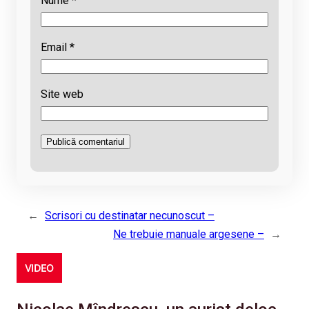
Nume
*
Email
*
Site web
←
Scrisori cu destinatar necunoscut –
Ne trebuie manuale argesene –
→
VIDEO