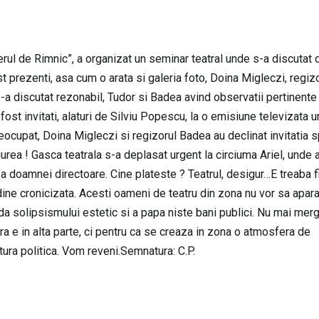
erul de Rimnic”, a organizat un seminar teatral unde s-a discutat
st prezenti, asa cum o arata si galeria foto, Doina Migleczi, regiz
S-a discutat rezonabil, Tudor si Badea avind observatii pertinent
 fost invitati, alaturi de Silviu Popescu, la o emisiune televizata 
eocupat, Doina Migleczi si regizorul Badea au declinat invitatia 
urea ! Gasca teatrala s-a deplasat urgent la circiuma Ariel, unde a
a a doamnei directoare. Cine plateste ? Teatrul, desigur…E treaba f
ine cronicizata. Acesti oameni de teatru din zona nu vor sa apara 
rda solipsismului estetic si a papa niste bani publici. Nu mai merg
ora e in alta parte, ci pentru ca se creaza in zona o atmosfera de
stura politica. Vom reveni.Semnatura: C.P.