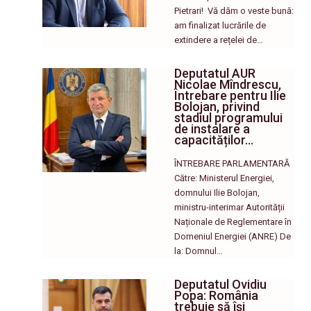
Pietrari! ​ Vă dăm o veste bună:
am finalizat lucrările de
extindere a rețelei de…
Deputatul AUR
Nicolae Mîndrescu,
Întrebare pentru Ilie
Bolojan, privind
stadiul programului
de instalare a
capacităților…
ÎNTREBARE PARLAMENTARĂ
Către: Ministerul Energiei,
domnului Ilie Bolojan,
ministru-interimar Autorității
Naționale de Reglementare în
Domeniul Energiei (ANRE) De
la: Domnul…
Deputatul Ovidiu
Popa: România
trebuie să își