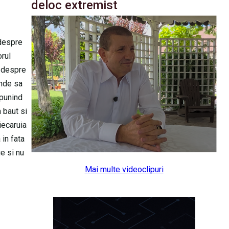
deloc extremist
 despre
orul
e despre
unde sa
spunind
 baut si
iecaruia
in fata
e si nu
Mai multe videoclipuri