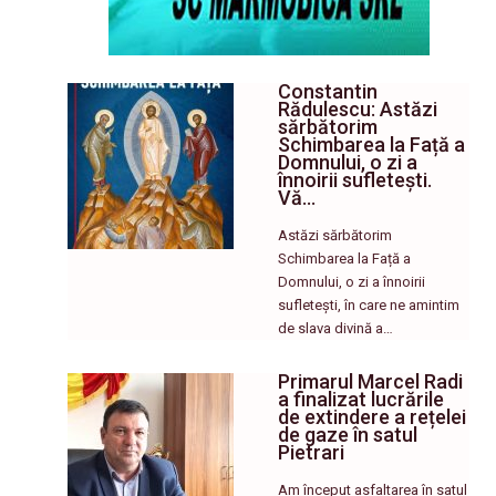
Constantin
Rădulescu: Astăzi
sărbătorim
Schimbarea la Față a
Domnului, o zi a
înnoirii sufletești.
Vă…
Astăzi sărbătorim
Schimbarea la Față a
Domnului, o zi a înnoirii
sufletești, în care ne amintim
de slava divină a…
Primarul Marcel Radi
a finalizat lucrările
de extindere a rețelei
de gaze în satul
Pietrari
Am început asfaltarea în satul