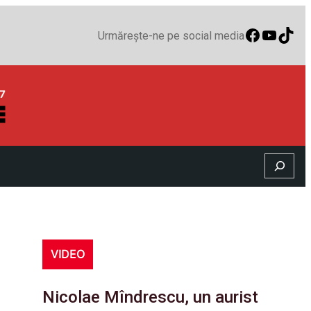
Faceboo
YouTu
TikT
Urmărește-ne pe social media
Search
VIDEO
Nicolae Mîndrescu, un aurist