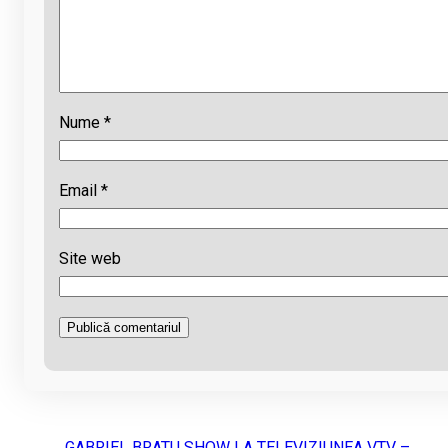
Nume
*
Email
*
Site web
←
GABRIEL BRATU SHOW LA TELEVIZIUNEA VTV –