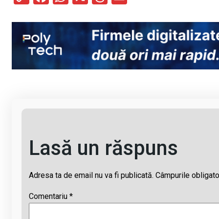
o
a
h
hr
m
py
ce
at
e
ail
Li
b
s
a
n
o
A
d
k
o
p
s
k
p
Lasă un răspuns
Adresa ta de email nu va fi publicată.
Câmpurile obligato
Comentariu
*