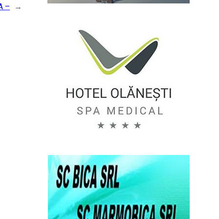
A –
→