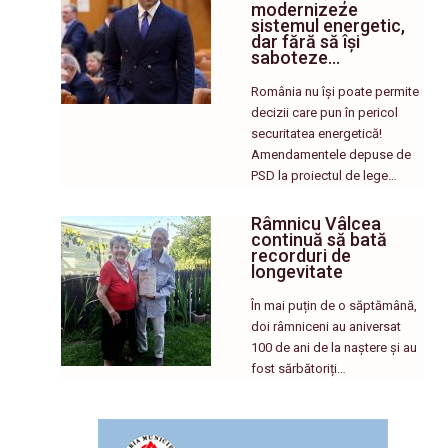
modernizeze
sistemul energetic,
dar fără să își
saboteze…
România nu își poate permite
decizii care pun în pericol
securitatea energetică!
Amendamentele depuse de
PSD la proiectul de lege…
Râmnicu Vâlcea
continuă să bată
recorduri de
longevitate
În mai puțin de o săptămână,
doi râmniceni au aniversat
100 de ani de la naștere și au
fost sărbătoriți…