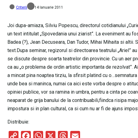
Criterii
14 Ianuarie 2011
Joi dupa-amiaza, Silviu Popescu, directorul cotidianului „Curi
un text intitulat „Spovedania unui ziarist”. La eveniment au fo
Badea (?), Jean Decuseara, Dan Tudor, Mihai Mihaita si altii. 
text.Dupa seminar, regizorul si directoarea teatrului „Ariel” au
se discute despre soarta teatrelor din provincie. Cu un aer pr
ca au „o problema de ordin artistic importanta de rezolvat”. Ai
a mincat pina noaptea tirziu, la sfirsit platind cu o…semnatur
unde bea si maninca, numai ca aici este vorba despre o atitud
opiniei publice, vor sa ramina in umbra, pentru a cinta pe coa
neaparat de grija banului de la contribuabili,fiindca risipa maj
impostura si in plan cultural, ca si cum nu ar fi de ajuns impo
Distribuie:
C
F
W
X
T
E