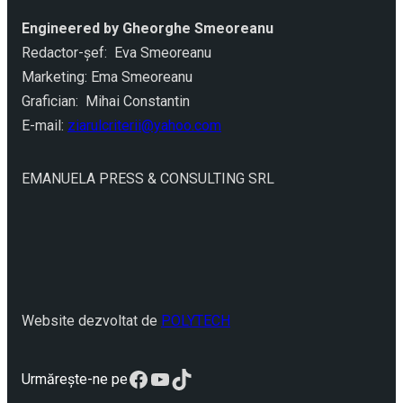
Engineered by Gheorghe Smeoreanu
Redactor-şef: Eva Smeoreanu
Marketing: Ema Smeoreanu
Grafician: Mihai Constantin
E-mail:
ziarulcriterii@yahoo.com
EMANUELA PRESS & CONSULTING SRL
Website dezvoltat de
POLYTECH
Facebook
YouTube
TikTok
Urmărește-ne pe