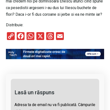
mai credem noi pe domnisoara Enescu atunci cind spune
ca pesedistii argeseni i-au dus lui Iliescu buchete de
flori? Daca i-or fi dus coroane si jerbe si ea ne minte iar?
Distribuie:
C
F
W
X
T
E
o
a
h
hr
m
py
ce
at
e
ail
Li
b
s
a
n
o
A
d
k
o
p
s
k
p
Lasă un răspuns
Adresa ta de email nu va fi publicată.
Câmpurile