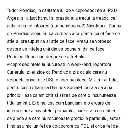
Tudor Pendiuc, in calitatea lui de vicepresedinte al PSD
Arges, si-a luat hamul si prastia si a trecut la treaba, cel
putin pina se intoarce (dar se intoarce?) Nicolescu. Dar nu
de Pendiuc vreau eu sa vorbesc aici, pentru ca el face ce
stie si presupun ca si stie ce face. Vreau sa vorbesc
despre ce inteleg unii din ce spune si din ce face
Pendiuc. Reportind despre ce a trebaluit
vicepresedintele la Bucuresti in week-end, reportera
Curierului zilei zice ca Pendiuc a zis ca ala care nu
respecta principiile USL e liber sa plece. M-a mirat titlul,
pentru ca nu stiam ca Uniunea Social-Liberala sa aiba
principii, asa ca am citit si stirea pe care o incununeaza
titlul amintit. Ei bine, asa cum banuiam, e o eroare de
interpretare a cuvintelor primarului, care a zis ca e liber
sa plece ala care nu recunoaste politicile partidului, astea
fiind asa: nici un fel de colaborare cu PDL si orice fel de