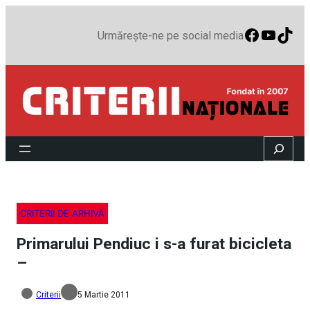
Faceboo
YouTu
TikT
Urmărește-ne pe social media
Search
CRITERII DE ARHIVĂ
Primarului Pendiuc i s-a furat bicicleta
–
Criterii
5 Martie 2011