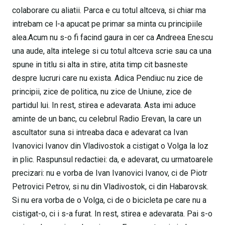
colaborare cu aliatii. Parca e cu totul altceva, si chiar ma
intrebam ce l-a apucat pe primar sa minta cu principiile
alea.Acum nu s-o fi facind gaura in cer ca Andreea Enescu
una aude, alta intelege si cu totul altceva scrie sau ca una
spune in titlu si alta in stire, atita timp cit basneste
despre lucruri care nu exista. Adica Pendiuc nu zice de
principii, zice de politica, nu zice de Uniune, zice de
partidul lui. In rest, stirea e adevarata. Asta imi aduce
aminte de un banc, cu celebrul Radio Erevan, la care un
ascultator suna si intreaba daca e adevarat ca Ivan
Ivanovici Ivanov din Vladivostok a cistigat o Volga la loz
in plic. Raspunsul redactiei: da, e adevarat, cu urmatoarele
precizari: nu e vorba de Ivan Ivanovici Ivanov, ci de Piotr
Petrovici Petrov, si nu din Vladivostok, ci din Habarovsk.
Si nu era vorba de o Volga, ci de o bicicleta pe care nu a
cistigat-o, ci i s-a furat. In rest, stirea e adevarata. Pai s-o