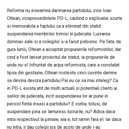
Reforma nu inseamna darimarea partidului, zice Ioan
Oltean, vicepresedintele PD-L, cautind o explicatie scurta
si memorabila a faptului ca a eliminat din statut
suspendarea membrilor trimisi in judecata. Lucrarea
domniei sale si a colegilor s-a facut pidosnic. Pe fata, de
gura lumii, Oltean a acceptat propunerile reformistilor, dar
cind a fost lansat proiectul de statut, ia propunerile de
unde nu-s! Infruntat de aripa reformista, care a constatat
lipsa din gestiune, Oltean rosteste cinci cuvinte demne
sa devina deviza partidului.Pai eu ce sa mai inteleg? Ca
in PD-L exista atit de multi actuali si potentiali clienti ai
salilor de judecata, incit suspendarea lor ar pune in
pericol fiinta insasi a partidului? E vorba, totusi, de
suspendare pina se lamuresc lucrurile, nu? Adica daca
intra respectivul la pirnaie, aia e, tot ramin fara el. Iar daca
nu intra, il dau colegii jos de acolo de unde l-au