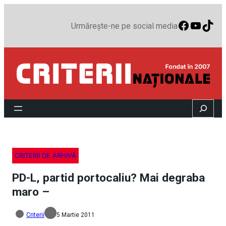
Faceboo
YouTu
TikT
Urmărește-ne pe social media
Search
CRITERII DE ARHIVĂ
PD-L, partid portocaliu? Mai degraba
maro –
Criterii
5 Martie 2011