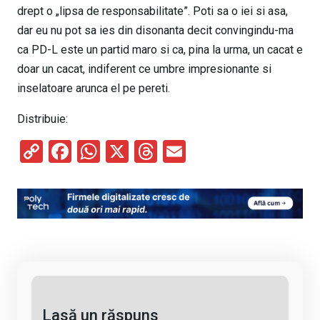
drept o „lipsa de responsabilitate”. Poti sa o iei si asa,
dar eu nu pot sa ies din disonanta decit convingindu-ma
ca PD-L este un partid maro si ca, pina la urma, un cacat e
doar un cacat, indiferent ce umbre impresionante si
inselatoare arunca el pe pereti.
Distribuie:
C
F
W
X
T
E
o
a
h
hr
m
py
ce
at
e
ail
Li
b
s
a
n
o
A
d
k
o
p
s
k
p
Lasă un răspuns