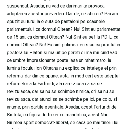
suspendat. Asadar, nu vad ce darimari ar provoca
adoptarea acestor prevederi. Dar de, ce stiu eu? Pai am
spuzit eu turul la o suta de pantaloni pe scaunele
parlamentului, ca domnul Oltean? Nu! Sint eu parlamentar
de 15 ani, ca domnul Oltean? Nu! Sint eu sef la PD-L, ca
domnul Oltean? Nu! Eu sint pulimea, eu stau ca prostul in
pestera lui Platon si ma uit pe pereti si ma mir cind vad
ce umbre impresionante poate lasa un rahat maro, la
lumina focului.Ion Olteanu nu explica ce intelege el prin
reforma, dar din ce spune, asta, in mod cert este adeptul
reformelor a la Farfuridi, ala care zicea ca sa se
revizuiasca, dar sa nu se schimbe nimica, ori sa nu se
revizuiasca, dar atunci sa se schimbe pe ici, pe colo, si
anume, prin partile esentiale. Asadar, acest Farfuridi de
Bistrita, cu figura de frizer cu mandolina, acest Nae
Girimea spoit democrat-liberal, se caca pe mai tinerii lui