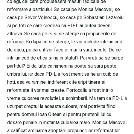
colegi, cei care propusesera masuri radicale de
reformare a partidului. Se caca pe Monica Macovei, se
caca pe Sever Voinescu, se caca pe Sebastian Lazaroiu
si pe toti ce care credeau ca PD-L ar putea deveni
altceva. Se caca pe ei si se sterge cu propunerile de
reforma. Si dupa ce se sterge, le vor include intr-un cod
de etica, pe care il vor face ei mai la vara, incolo. De ce
intr-un cod de etica si nu in statut? Pai vreti sa se surpe
partidul? Ei da, uite ca nimeni nu poate sa sara peste
umbra lui, iar daca PD-L a fost menit sa fie un cuib de
hoti, asa va ramine, indiferent cite aripi tinere si
reformiste ii vor mai creste. Portocaliu a fost intr-o
vreme culoarea revolutiei, a schimbarii. Ma tem ca PD-L a
uzurpat dreptul la aceasta culoare, mai potrivita fiind
pentru domnul Ioan Oltean si pentru prietenii lui cu
dosare penale in instanta culoarea maro. Monica Macovei
a calificat aminarea adoptarii propunerilor reformistilor