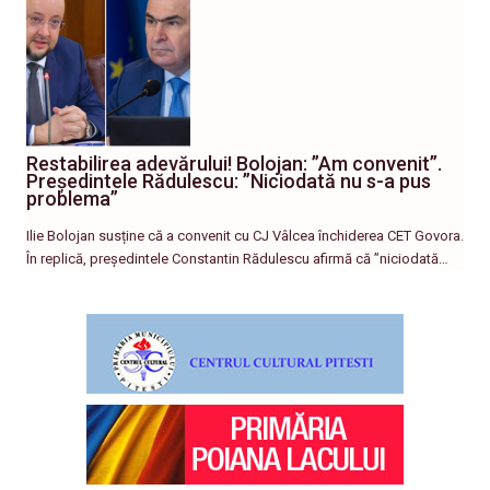
Restabilirea adevărului! Bolojan: ”Am convenit”.
Președintele Rădulescu: ”Niciodată nu s-a pus
problema”
Ilie Bolojan susține că a convenit cu CJ Vâlcea închiderea CET Govora.
În replică, președintele Constantin Rădulescu afirmă că ”niciodată…