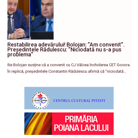
Restabilirea adevărului! Bolojan: ”Am convenit”.
Președintele Rădulescu: ”Niciodată nu s-a pus
problema”
Ilie Bolojan susține că a convenit cu CJ Vâlcea închiderea CET Govora.
În replică, președintele Constantin Rădulescu afirmă că ”niciodată…