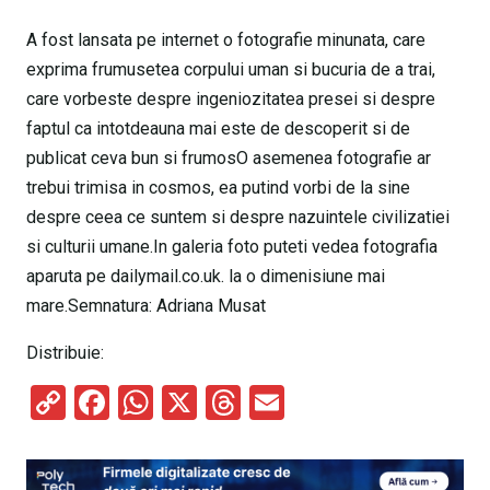
A fost lansata pe internet o fotografie minunata, care
exprima frumusetea corpului uman si bucuria de a trai,
care vorbeste despre ingeniozitatea presei si despre
faptul ca intotdeauna mai este de descoperit si de
publicat ceva bun si frumosO asemenea fotografie ar
trebui trimisa in cosmos, ea putind vorbi de la sine
despre ceea ce suntem si despre nazuintele civilizatiei
si culturii umane.In galeria foto puteti vedea fotografia
aparuta pe dailymail.co.uk. la o dimenisiune mai
mare.Semnatura: Adriana Musat
Distribuie:
C
F
W
X
T
E
o
a
h
hr
m
py
ce
at
e
ail