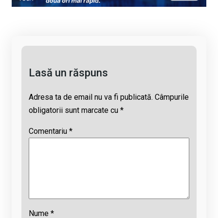
Li
b
s
a
n
o
A
d
k
o
p
s
k
p
Lasă un răspuns
Adresa ta de email nu va fi publicată.
Câmpurile
obligatorii sunt marcate cu
*
Comentariu
*
Nume
*