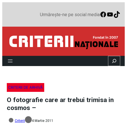
Faceboo
YouTu
TikT
Urmărește-ne pe social media
Search
CRITERII DE ARHIVĂ
O fotografie care ar trebui trimisa in
cosmos –
Criterii
4 Martie 2011