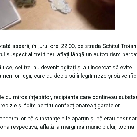
tă aseară, în jurul orei 22:00, pe strada Schitul Troian
uspect al trei tineri aflați lângă un autoturism parcat
se, cei trei au devenit agitați și au încercat să evite
menilor legii, care au decis să îi legitimeze și să verifi
ale cu miros înțepător, recipiente care conțineau substa
recizie și foițe pentru confecționarea țigaretelor.
at jandarmilor că substanțele le aparțin și că erau destina
ona respectivă, aflată la marginea municipiului, tocmai