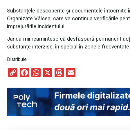
Substanțele descoperite și documentele întocmite în
Organizate Vâlcea, care va continua verificările pent
împrejurările incidentului.
Jandarmii reamintesc că desfășoară permanent acțiu
substanțe interzise, în special în zonele frecventate 
Distribuie:
C
F
W
X
T
E
o
a
h
hr
m
py
ce
at
e
ail
Li
b
s
a
n
o
A
d
k
o
p
s
k
p