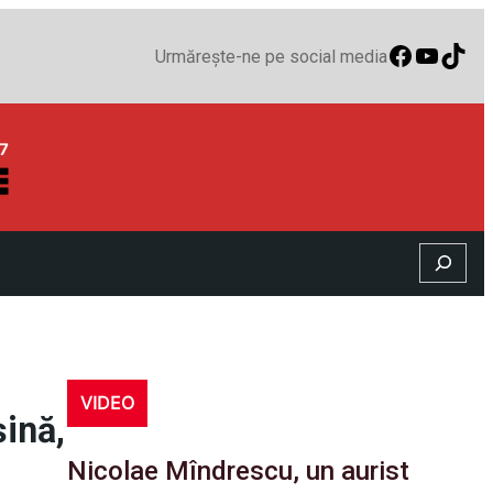
Faceboo
YouTu
TikT
Urmărește-ne pe social media
Search
VIDEO
șină,
Nicolae Mîndrescu, un aurist