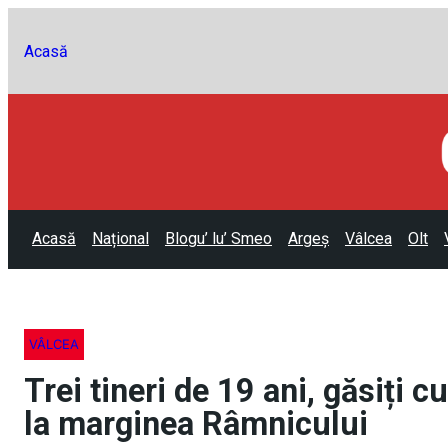
Acasă
Acasă
Național
Blogu’ lu’ Smeo
Argeș
Vâlcea
Olt
VÂLCEA
Trei tineri de 19 ani, găsiți 
la marginea Râmnicului