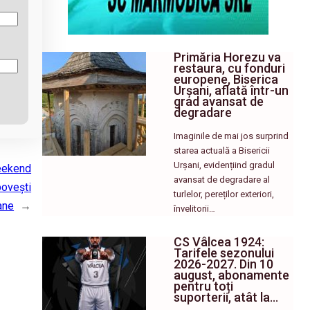
Primăria Horezu va
restaura, cu fonduri
europene, Biserica
Urșani, aflată într-un
grad avansat de
degradare
Imaginile de mai jos surprind
starea actuală a Bisericii
Urșani, evidențiind gradul
weekend
avansat de degradare al
povești
turlelor, pereților exteriori,
ane
→
învelitorii…
CS Vâlcea 1924:
Tarifele sezonului
2026-2027. Din 10
august, abonamente
pentru toți
suporterii, atât la…