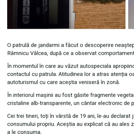
O patrulă de jandarmi a făcut o descoperire neaștepta
Râmnicu Vâlcea, după ce a observat comportamentul s
În momentul în care au văzut autospeciala apropiindu-
contactul cu patrula. Atitudinea lor a atras atenția oa
autoturismul cu care aceștia veniseră în zonă.
În interiorul mașinii au fost găsite fragmente veget
cristaline alb-transparente, un cântar electronic de p
Cei trei tineri, toți în vârstă de 19 ani, le-au declar
consumului propriu. Aceștia au explicat că au ales z
a le consuma.