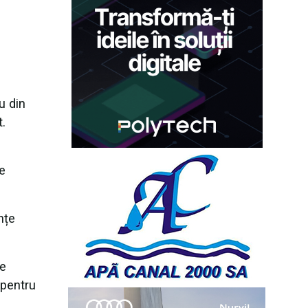
u din
.
ce
nțe
te
 pentru