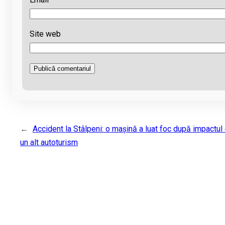
Site web
←
Accident la Stâlpeni: o mașină a luat foc după impactul
un alt autoturism