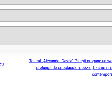
Teatrul „Alexandru Davila” Pitești propune un 
 cu
prelungit de spectacole: poezie, basme și 
contempor