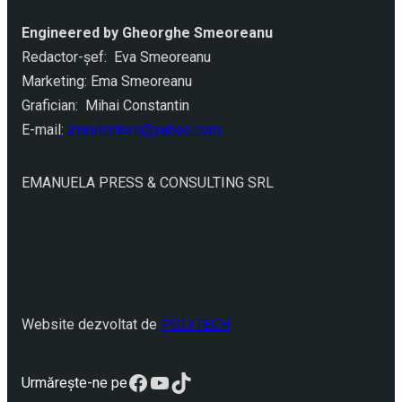
Engineered by Gheorghe Smeoreanu
Redactor-şef: Eva Smeoreanu
Marketing: Ema Smeoreanu
Grafician: Mihai Constantin
E-mail:
ziarulcriterii@yahoo.com
EMANUELA PRESS & CONSULTING SRL
Website dezvoltat de
POLYTECH
Facebook
YouTube
TikTok
Urmărește-ne pe