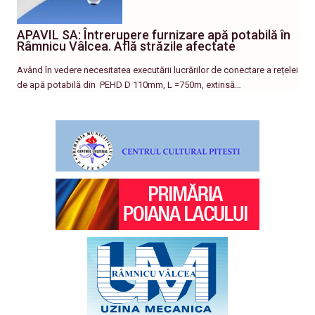
APAVIL SA: Întrerupere furnizare apă potabilă în
Râmnicu Vâlcea. Află străzile afectate
Având în vedere necesitatea executării lucrărilor de conectare a rețelei
de apă potabilă din PEHD D 110mm, L =750m, extinsă…