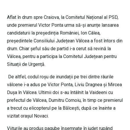
Aflat în drum spre Craiova, la Comitetul Național al PSD,
unde premierul Victor Ponta urma să-și anunțe lansarea
candidaturii la președinția României, Ion Câlea,
președintele Consiliului Județean Vâlcea a fost întors din
drum. Chiar șeful său de partid i-a cerut să revină la
Vâlcea, pentru a participa la Comitetul Județean pentru
Situații de Urgență.
De altfel, codul roșu de inundații pe trei dintre râurile
vâlcene i-a adus pe Victor Ponta, Liviu Dragnea și Mircea
Dușa în Vâlcea. Ultimii doi s-au întâlnit la Vaideeni cu
prefectul de Vâlcea, Dumitru Cornoiu, în timp ce premierul
a trecut cu elicopterul pe la Bălcești, după ce înainte a
vizitat orașul Novaci.
Viiturile au produs pagube însemnate în județ rupând