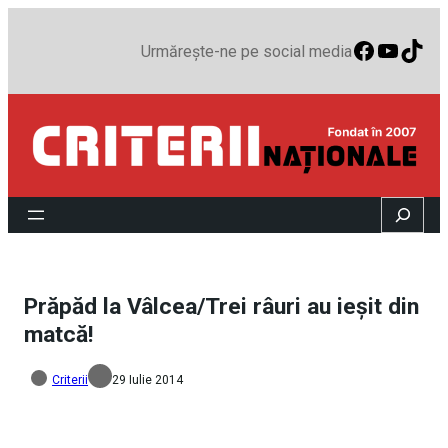
Faceboo
YouTu
TikT
Urmărește-ne pe social media
Search
Prăpăd la Vâlcea/Trei râuri au ieșit din
matcă!
Criterii
29 Iulie 2014