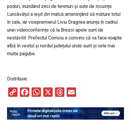
poduri, inundând zeci de terenuri și sute de locuințe.
Luncăvățul a ieșit din matcă amenințând să măture totul
în cale, iar vicepremierul Liviu Dragnea anunța în cadrul
unei videoconferințe că la Brezoi apele sunt de
nestăvilit. Prefectul Cornoiu e convins că va face noapte
albă în vestul și nordul județului unde sunt și cele mai
multe pagube.
Distribuie:
C
F
W
X
T
E
o
a
h
hr
m
py
ce
at
e
ail
Li
b
s
a
n
o
A
d