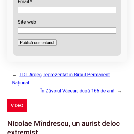
Email
*
Site web
←
TDL Argeș, reprezentat în Biroul Permanent
Național
În Zăvoiul Vâcean, după 166 de ani!
→
VIDEO
Nicolae Mîndrescu, un aurist deloc
extremist