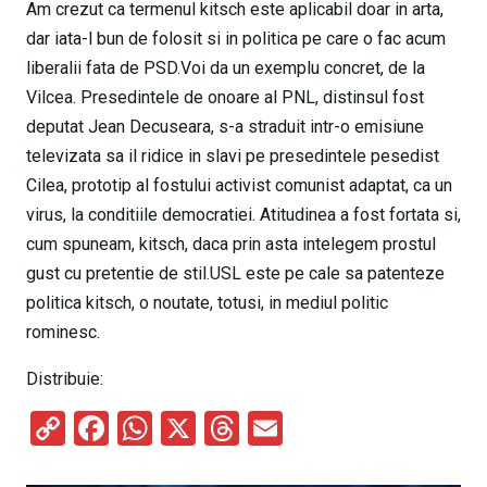
Am crezut ca termenul kitsch este aplicabil doar in arta,
dar iata-l bun de folosit si in politica pe care o fac acum
liberalii fata de PSD.Voi da un exemplu concret, de la
Vilcea. Presedintele de onoare al PNL, distinsul fost
deputat Jean Decuseara, s-a straduit intr-o emisiune
televizata sa il ridice in slavi pe presedintele pesedist
Cilea, prototip al fostului activist comunist adaptat, ca un
virus, la conditiile democratiei. Atitudinea a fost fortata si,
cum spuneam, kitsch, daca prin asta intelegem prostul
gust cu pretentie de stil.USL este pe cale sa patenteze
politica kitsch, o noutate, totusi, in mediul politic
rominesc.
Distribuie:
C
F
W
X
T
E
o
a
h
hr
m