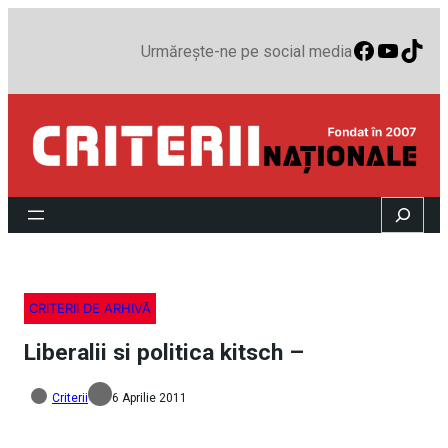
Faceboo
YouTu
TikT
Urmărește-ne pe social media
Search
CRITERII DE ARHIVĂ
Liberalii si politica kitsch –
Criterii
6 Aprilie 2011