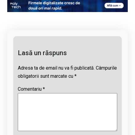
py
ce
at
e
ail
Li
b
s
a
n
o
A
d
k
o
p
s
k
p
Lasă un răspuns
Adresa ta de email nu va fi publicată.
Câmpurile
obligatorii sunt marcate cu
*
Comentariu
*