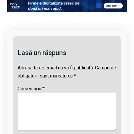
py
ce
at
e
ail
Li
b
s
a
n
o
A
d
k
o
p
s
k
p
Lasă un răspuns
Adresa ta de email nu va fi publicată.
Câmpurile
obligatorii sunt marcate cu
*
Comentariu
*