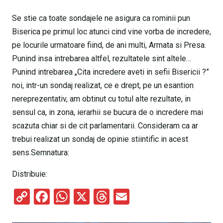
Se stie ca toate sondajele ne asigura ca rominii pun
Biserica pe primul loc atunci cind vine vorba de incredere,
pe locurile urmatoare fiind, de ani multi, Armata si Presa.
Punind insa intrebarea altfel, rezultatele sint altele…
Punind intrebarea „Cita incredere aveti in sefii Bisericii ?”
noi, intr-un sondaj realizat, ce e drept, pe un esantion
nereprezentativ, am obtinut cu totul alte rezultate, in
sensul ca, in zona, ierarhii se bucura de o incredere mai
scazuta chiar si de cit parlamentarii. Consideram ca ar
trebui realizat un sondaj de opinie stiintific in acest
sens.Semnatura:
Distribuie:
C
F
W
X
T
E
o
a
h
hr
m