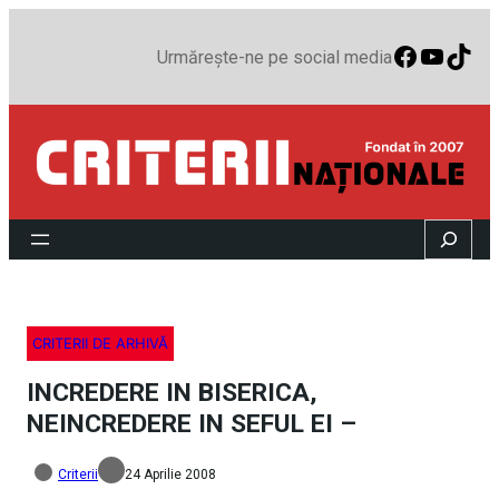
Faceboo
YouTu
TikT
Urmărește-ne pe social media
Search
CRITERII DE ARHIVĂ
INCREDERE IN BISERICA,
NEINCREDERE IN SEFUL EI –
Criterii
24 Aprilie 2008