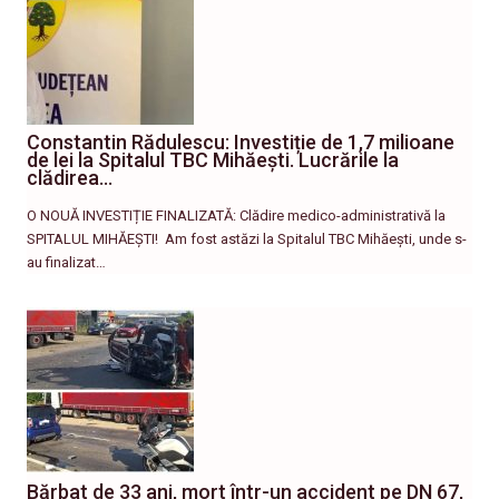
Constantin Rădulescu: Investiție de 1,7 milioane
de lei la Spitalul TBC Mihăești. Lucrările la
clădirea…
O NOUĂ INVESTIȚIE FINALIZATĂ: Clădire medico-administrativă la
SPITALUL MIHĂEȘTI! ​ Am fost astăzi la Spitalul TBC Mihăești, unde s-
au finalizat…
Bărbat de 33 ani, mort într-un accident pe DN 67,