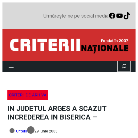
Faceboo
YouTu
TikT
Urmărește-ne pe social media
Search
CRITERII DE ARHIVĂ
IN JUDETUL ARGES A SCAZUT
INCREDEREA IN BISERICA –
Criterii
29 Iunie 2008