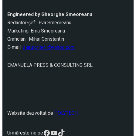
Engineered by Gheorghe Smeoreanu
Redactor-şef: Eva Smeoreanu
Marketing: Ema Smeoreanu
Grafician: Mihai Constantin
E-mail:
ziarulcriterii@yahoo.com
EMANUELA PRESS & CONSULTING SRL
Website dezvoltat de
POLYTECH
Facebook
YouTube
TikTok
Urmărește-ne pe