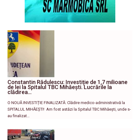
Constantin Rădulescu: Investiție de 1,7 milioane
de lei la Spitalul TBC Mihăești. Lucrările la
clădirea…
O NOUĂ INVESTIȚIE FINALIZATĂ: Clădire medico-administrativă la
SPITALUL MIHĂEȘTI! ​ Am fost astăzi la Spitalul TBC Mihăești, unde s-
au finalizat…