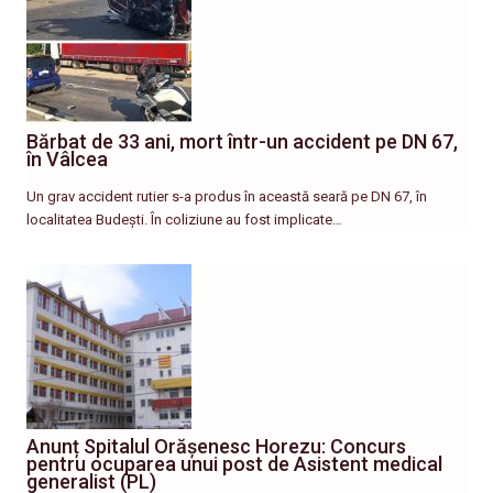
Bărbat de 33 ani, mort într-un accident pe DN 67,
în Vâlcea
Un grav accident rutier s-a produs în această seară pe DN 67, în
localitatea Budești. În coliziune au fost implicate…
Anunț Spitalul Orășenesc Horezu: Concurs
pentru ocuparea unui post de Asistent medical
generalist (PL)