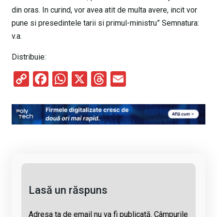
din oras. In curind, vor avea atit de multa avere, incit vor
pune si presedintele tarii si primul-ministru” Semnatura:
v.a.
Distribuie:
C
F
W
X
T
E
o
a
h
hr
m
py
ce
at
e
ail
Li
b
s
a
n
o
A
d
k
o
p
s
k
p
Lasă un răspuns
Adresa ta de email nu va fi publicată.
Câmpurile