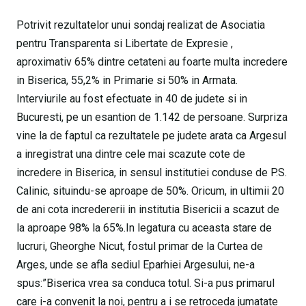
Potrivit rezultatelor unui sondaj realizat de Asociatia
pentru Transparenta si Libertate de Expresie ,
aproximativ 65% dintre cetateni au foarte multa incredere
in Biserica, 55,2% in Primarie si 50% in Armata.
Interviurile au fost efectuate in 40 de judete si in
Bucuresti, pe un esantion de 1.142 de persoane. Surpriza
vine la de faptul ca rezultatele pe judete arata ca Argesul
a inregistrat una dintre cele mai scazute cote de
incredere in Biserica, in sensul institutiei conduse de P.S.
Calinic, situindu-se aproape de 50%. Oricum, in ultimii 20
de ani cota incredererii in institutia Bisericii a scazut de
la aproape 98% la 65%.In legatura cu aceasta stare de
lucruri, Gheorghe Nicut, fostul primar de la Curtea de
Arges, unde se afla sediul Eparhiei Argesului, ne-a
spus:”Biserica vrea sa conduca totul. Si-a pus primarul
care i-a convenit la noi, pentru a i se retroceda jumatate