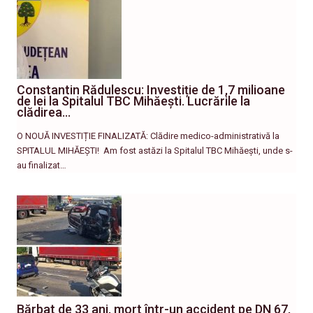
Constantin Rădulescu: Investiție de 1,7 milioane
de lei la Spitalul TBC Mihăești. Lucrările la
clădirea…
O NOUĂ INVESTIȚIE FINALIZATĂ: Clădire medico-administrativă la
SPITALUL MIHĂEȘTI! ​ Am fost astăzi la Spitalul TBC Mihăești, unde s-
au finalizat…
Bărbat de 33 ani, mort într-un accident pe DN 67,