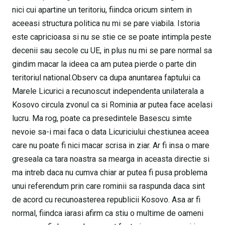
nici cui apartine un teritoriu, fiindca oricum sintem in
aceeasi structura politica nu mi se pare viabila. Istoria
este capricioasa si nu se stie ce se poate intimpla peste
decenii sau secole cu UE, in plus nu mi se pare normal sa
gindim macar la ideea ca am putea pierde o parte din
teritoriul national.Observ ca dupa anuntarea faptului ca
Marele Licurici a recunoscut independenta unilaterala a
Kosovo circula zvonul ca si Rominia ar putea face acelasi
lucru. Ma rog, poate ca presedintele Basescu simte
nevoie sa-i mai faca o data Licuriciului chestiunea aceea
care nu poate fi nici macar scrisa in ziar. Ar fi insa o mare
greseala ca tara noastra sa mearga in aceasta directie si
ma intreb daca nu cumva chiar ar putea fi pusa problema
unui referendum prin care rominii sa raspunda daca sint
de acord cu recunoasterea republicii Kosovo. Asa ar fi
normal, fiindca iarasi afirm ca stiu o multime de oameni