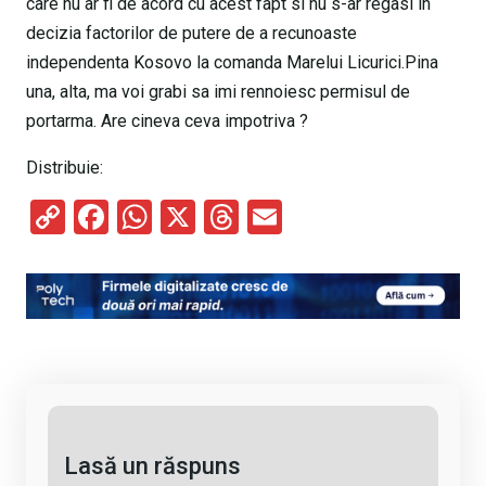
care nu ar fi de acord cu acest fapt si nu s-ar regasi in
decizia factorilor de putere de a recunoaste
independenta Kosovo la comanda Marelui Licurici.Pina
una, alta, ma voi grabi sa imi rennoiesc permisul de
portarma. Are cineva ceva impotriva ?
Distribuie:
C
F
W
X
T
E
o
a
h
hr
m
py
ce
at
e
ail
Li
b
s
a
n
o
A
d
k
o
p
s
k
p
Lasă un răspuns