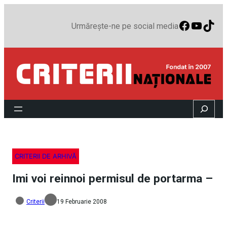
Faceboo
YouTu
TikT
Urmărește-ne pe social media
Search
CRITERII DE ARHIVĂ
Imi voi reinnoi permisul de portarma –
Criterii
19 Februarie 2008