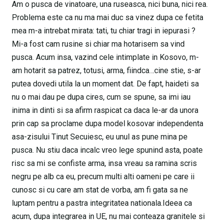
Am o pusca de vinatoare, una ruseasca, nici buna, nici rea.
Problema este ca nu ma mai duc sa vinez dupa ce fetita
mea m-a intrebat mirata: tati, tu chiar tragi in iepurasi ?
Mi-a fost cam rusine si chiar ma hotarisem sa vind
pusca. Acum insa, vazind cele intimplate in Kosovo, m-
am hotarit sa patrez, totusi, arma, fiindca…cine stie, s-ar
putea dovedi utila la un moment dat. De fapt, haideti sa
nu o mai dau pe dupa cires, cum se spune, sa imi iau
inima in dinti si sa afirm raspicat ca daca le-ar da unora
prin cap sa proclame dupa model kosovar independenta
asa-zisului Tinut Secuiesc, eu unul as pune mina pe
pusca. Nu stiu daca incalc vreo lege spunind asta, poate
risc sa mi se confiste arma, insa vreau sa ramina scris
negru pe alb ca eu, precum multi alti oameni pe care ii
cunosc si cu care am stat de vorba, am fi gata sa ne
luptam pentru a pastra integritatea nationala.Ideea ca
acum, dupa integrarea in UE, nu mai conteaza granitele si