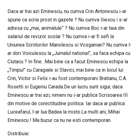
Daca ar trai azi Eminescu, nu cumva Crin Antonescu i-ar
spune ca scrie prost in gazete ? Nu cumva Iliescu i s-ar
adresa cu „mai, animalule” ? Nu cumva Boc i-ar taia din
salariul de revizor scolar ? Nu cumva i-ar fi sefi la
Uniunea Scriitorilor Manolescu si Vosganian? Nu cumva l-
ar dori Voiculescu la „Jurnalul national”, sa faca echipa cu
Ciutacu ? In fine…Mai bine ca a facut Eminescu echipa la
„Timpul” cu Caragiale si Slavici, mai bine ca in locul lui
Crin, Victor si Felix i-au fost contemporani Bratianu, C.A.
Rosetti si Eugeniu Carada.De un lucru sunt sigur, daca
Eminescu ar trai azi, nimeni nu i-ar publica Scrisoarea III
din motive de corectitudine politica. Iar daca ar publica
Luceafarul, l-ar lua Badea la misto.La multi ani, Mihai
Eminescu ! Ma bucur ca nu ne esti contemporan.
Distribuie: