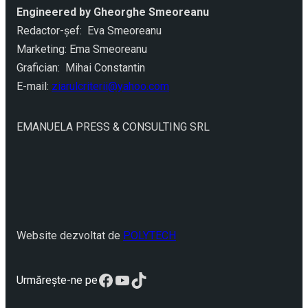
Engineered by Gheorghe Smeoreanu
Redactor-şef: Eva Smeoreanu
Marketing: Ema Smeoreanu
Grafician: Mihai Constantin
E-mail:
ziarulcriterii@yahoo.com
EMANUELA PRESS & CONSULTING SRL
Website dezvoltat de
POLYTECH
Facebook
YouTube
TikTok
Urmărește-ne pe