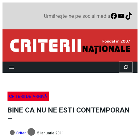
Faceboo
YouTu
TikT
Urmărește-ne pe social media
Search
CRITERII DE ARHIVĂ
BINE CA NU NE ESTI CONTEMPORAN
–
Criterii
15 Ianuarie 2011