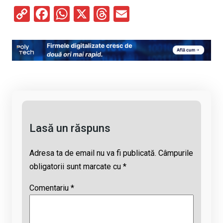
C
F
W
X
T
E
o
a
h
hr
m
py
ce
at
e
ail
Li
b
s
a
n
o
A
d
k
o
p
s
k
p
Lasă un răspuns
Adresa ta de email nu va fi publicată.
Câmpurile
obligatorii sunt marcate cu
*
Comentariu
*