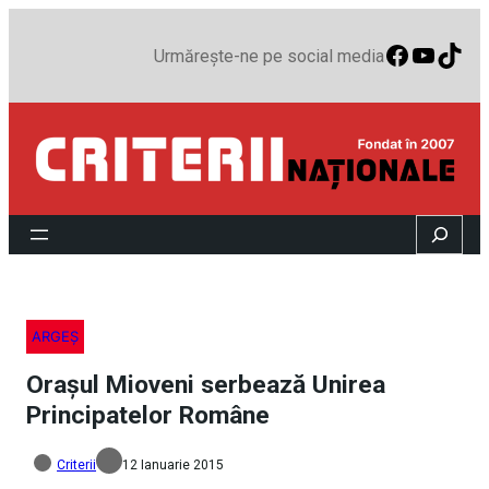
Faceboo
YouTu
TikT
Urmărește-ne pe social media
Search
ARGEȘ
Orașul Mioveni serbează Unirea
Principatelor Române
Criterii
12 Ianuarie 2015