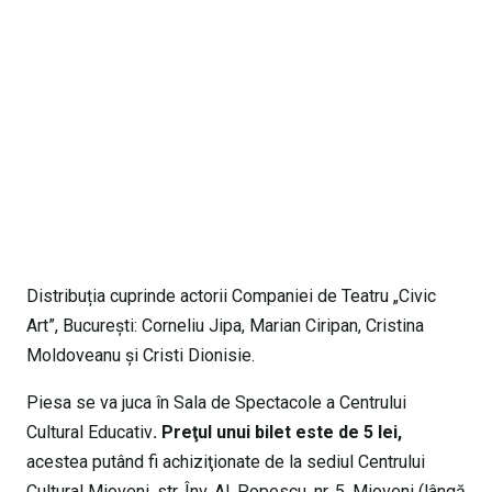
Distribuția cuprinde actorii Companiei de Teatru „Civic
Art”, Bucureşti: Corneliu Jipa, Marian Ciripan, Cristina
Moldoveanu şi Cristi Dionisie.
Piesa se va juca în Sala de Spectacole a Centrului
Cultural Educativ
. Preţul unui bilet este de 5 lei,
acestea putând fi achiziţionate de la sediul Centrului
Cultural Mioveni, str. Înv. Al. Popescu, nr. 5, Mioveni (lângă