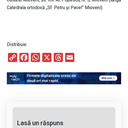
Catedrala ortodoxă „Sf. Petru şi Pavel” Mioveni).
Distribuie:
C
F
W
X
T
E
o
a
h
hr
m
py
ce
at
e
ail
Li
b
s
a
n
o
A
d
k
o
p
s
k
p
Lasă un răspuns