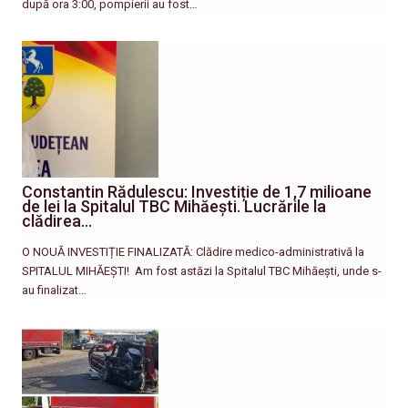
după ora 3:00, pompierii au fost…
Constantin Rădulescu: Investiție de 1,7 milioane
de lei la Spitalul TBC Mihăești. Lucrările la
clădirea…
O NOUĂ INVESTIȚIE FINALIZATĂ: Clădire medico-administrativă la
SPITALUL MIHĂEȘTI! ​ Am fost astăzi la Spitalul TBC Mihăești, unde s-
au finalizat…