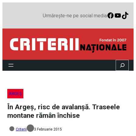
Faceboo
YouTu
TikT
Urmărește-ne pe social media
Search
ARGEȘ
În Argeș, risc de avalanșă. Traseele
montane rămân închise
Criterii
3 Februarie 2015