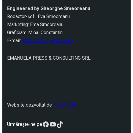
Engineered by Gheorghe Smeoreanu
Redactor-şef: Eva Smeoreanu
Marketing: Ema Smeoreanu
Grafician: Mihai Constantin
E-mail:
ziarulcriterii@yahoo.com
EMANUELA PRESS & CONSULTING SRL
Website dezvoltat de
POLYTECH
Facebook
YouTube
TikTok
Urmărește-ne pe