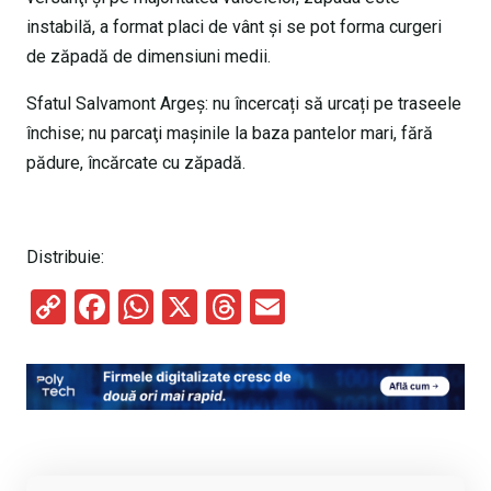
instabilă, a format placi de vânt și se pot forma curgeri
de zăpadă de dimensiuni medii.
Sfatul Salvamont Argeş: nu încercați să urcați pe traseele
închise; nu parcaţi maşinile la baza pantelor mari, fără
pădure, încărcate cu zăpadă.
Distribuie:
C
F
W
X
T
E
o
a
h
hr
m
py
ce
at
e
ail
Li
b
s
a
n
o
A
d
k
o
p
s