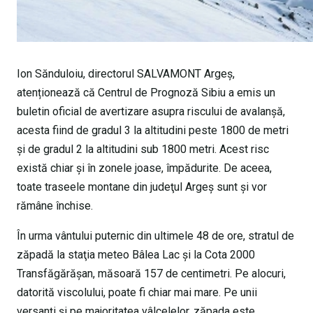
Ion Sănduloiu, directorul SALVAMONT Argeș,
atenționează că Centrul de Prognoză Sibiu a emis un
buletin oficial de avertizare asupra riscului de avalanşă,
acesta fiind de gradul 3 la altitudini peste 1800 de metri
și de gradul 2 la altitudini sub 1800 metri. Acest risc
există chiar şi în zonele joase, împădurite. De aceea,
toate traseele montane din judeţul Argeş sunt și vor
rămâne închise.
În urma vântului puternic din ultimele 48 de ore, stratul de
zăpadă la staţia meteo Bâlea Lac şi la Cota 2000
Transfăgărăşan, măsoară 157 de centimetri. Pe alocuri,
datorită viscolului, poate fi chiar mai mare. Pe unii
versanţi şi pe majoritatea vâlcelelor, zăpada este