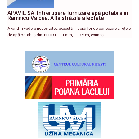
APAVIL SA: Întrerupere furnizare apă potabilă în
Râmnicu Vâlcea. Află străzile afectate
Având în vedere necesitatea executării lucrărilor de conectare a rețelei
de apă potabilă din PEHD D 110mm, L =750m, extinsă…