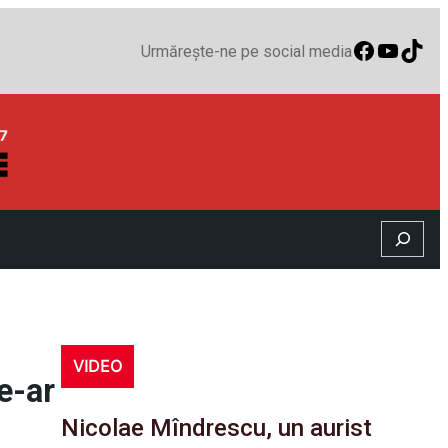
Faceboo
YouTu
TikT
Urmărește-ne pe social media
Search
VIDEO
e-ar
Nicolae Mîndrescu, un aurist