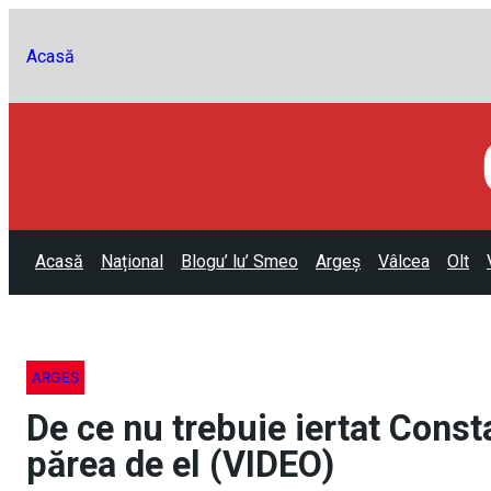
Acasă
Acasă
Național
Blogu’ lu’ Smeo
Argeș
Vâlcea
Olt
ARGEȘ
De ce nu trebuie iertat Const
părea de el (VIDEO)