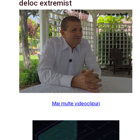
deloc extremist
Mai multe videoclipuri