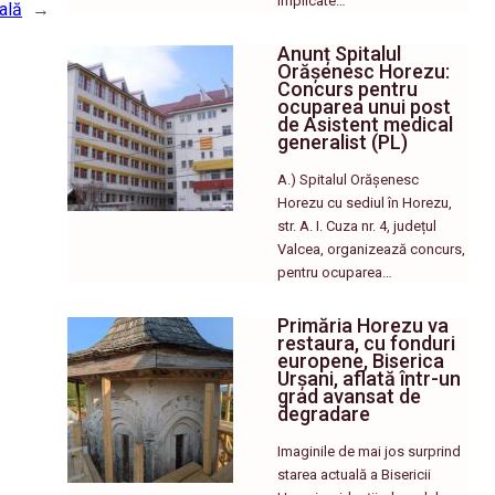
implicate…
ală
→
Anunț Spitalul
Orășenesc Horezu:
Concurs pentru
ocuparea unui post
de Asistent medical
generalist (PL)
A.) Spitalul Orășenesc
Horezu cu sediul în Horezu,
str. A. I. Cuza nr. 4, județul
Valcea, organizează concurs,
pentru ocuparea…
Primăria Horezu va
restaura, cu fonduri
europene, Biserica
Urșani, aflată într-un
grad avansat de
degradare
Imaginile de mai jos surprind
starea actuală a Bisericii