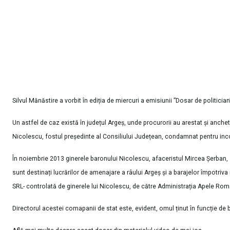
Silvul Mănăstire a vorbit în ediția de miercuri a emisiunii ”Dosar de politicia
Un astfel de caz există în județul Argeș, unde procurorii au arestat și anc
Nicolescu, fostul președinte al Consiliului Județean, condamnat pentru incom
În noiembrie 2013 ginerele baronului Nicolescu, afaceristul Mircea Șerban, a 
sunt destinați lucrărilor de amenajare a râului Argeș și a barajelor împotriva
SRL- controlată de ginerele lui Nicolescu, de către Administrația Apele Roma
Directorul acestei comapanii de stat este, evident, omul ținut în funcție de