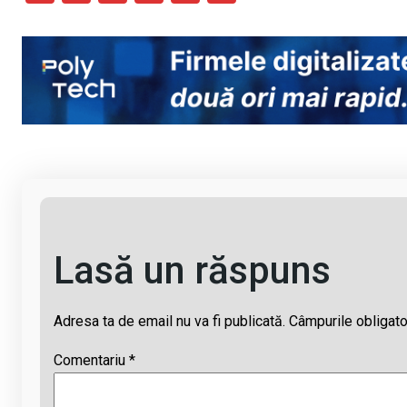
o
a
h
hr
m
py
ce
at
e
ail
Li
b
s
a
n
o
A
d
k
o
p
s
k
p
Lasă un răspuns
Adresa ta de email nu va fi publicată.
Câmpurile obligato
Comentariu
*