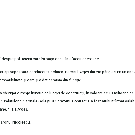
n” despre politicienii care își bagă copiii în afaceri oneroase.
hetat aproape toată conducerea politică. Baronul Argeșului era până acum un an 
patibilitate și care și-a dat demisia din funcție.
câștigat o mega licitație de lucrări de construcții, în valoare de 18 milioane de 
 inundațiilor din zonele Golești și Ogrezeni. Contractul a fost atribuit firmei Vala
ne, filiala Argeș.
 baronul Nicolescu.