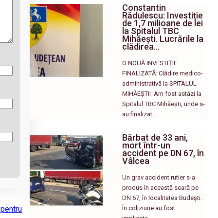
Constantin
Rădulescu: Investiție
de 1,7 milioane de lei
la Spitalul TBC
Mihăești. Lucrările la
clădirea…
O NOUĂ INVESTIȚIE
FINALIZATĂ: Clădire medico-
administrativă la SPITALUL
MIHĂEȘTI! ​ Am fost astăzi la
Spitalul TBC Mihăești, unde s-
au finalizat…
Bărbat de 33 ani,
mort într-un
accident pe DN 67, în
Vâlcea
Un grav accident rutier s-a
produs în această seară pe
DN 67, în localitatea Budești.
În coliziune au fost
 pentru