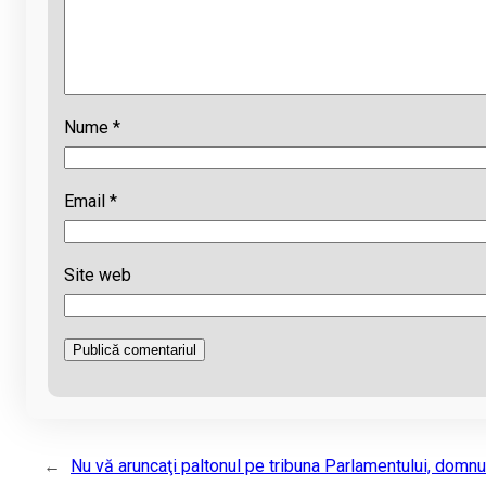
Nume
*
Email
*
Site web
←
Nu vă aruncaţi paltonul pe tribuna Parlamentului, domnu