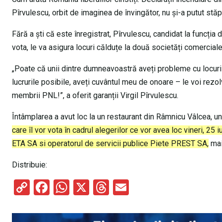
Pîrvulescu, orbit de imaginea de învingător, nu și-a putut stă
Fără a ști că este înregistrat, Pîrvulescu, candidat la funcția 
vota, le va asigura locuri călduțe la două societăți comerciale
„Poate că unii dintre dumneavoastră aveți probleme cu locuril
lucrurile posibile, aveți cuvântul meu de onoare – le voi rezol
membrii PNL!”, a oferit garanții Virgil Pîrvulescu.
Întâmplarea a avut loc la un restaurant din Râmnicu Vâlcea, un
care îl vor vota în cadrul alegerilor ce vor avea loc vineri, 2
ETA SA si operatorul de servicii publice Piete PREST SA,
mai
Distribuie:
C
F
W
X
T
E
o
a
h
hr
m
py
ce
at
e
ail