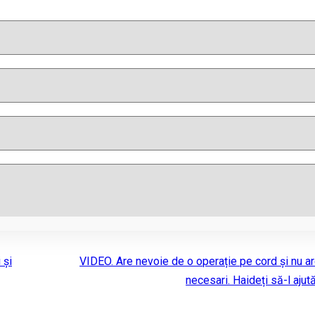
 și
VIDEO. Are nevoie de o operație pe cord și nu ar
necesari. Haideți să-l ajut