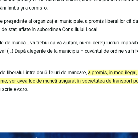
pâni limba și a comis-o.
de președinte al organizației municipale, a promis liberalilor că da
 de stat, aflate în subordinea Consiliului Local.
e de muncă… va trebui să vă ajutăm, nu-mi cereți lucruri imposibi
va! (…) După alegerile de la municipiu – cuvântul de ordine va fi f
de liberalul, între două feluri de mâncare,
a promis, în mod ilegal,
5 iunie, vor avea loc de muncă asigurat în societatea de transport p
 scrie evz.ro.