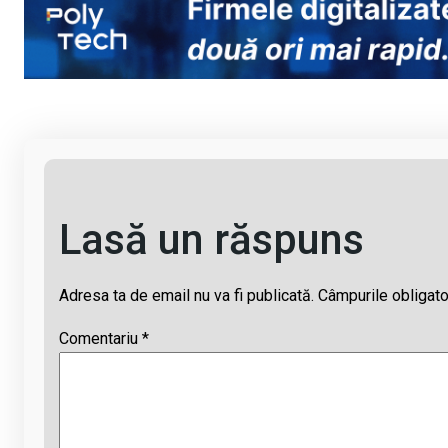
Li
b
s
a
n
o
A
d
k
o
p
s
k
p
Lasă un răspuns
Adresa ta de email nu va fi publicată.
Câmpurile obligato
Comentariu
*