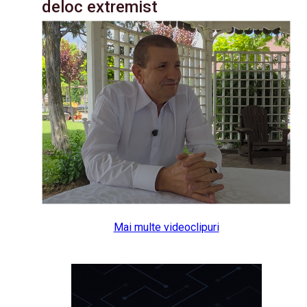
deloc extremist
Mai multe videoclipuri