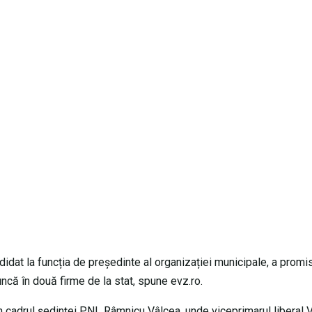
ndidat la funcția de președinte al organizației municipale, a promi
uncă în două firme de la stat, spune evz.ro.
in cadrul ședinței PNL Râmnicu Vâlcea, unde viceprimarul liberal V