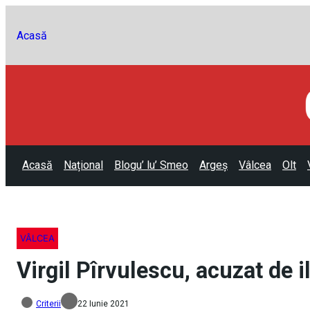
Acasă
Acasă
Național
Blogu’ lu’ Smeo
Argeș
Vâlcea
Olt
VÂLCEA
Virgil Pîrvulescu, acuzat de i
Criterii
22 Iunie 2021