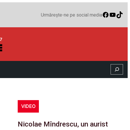
Faceboo
YouTu
TikT
Urmărește-ne pe social media
Search
VIDEO
Nicolae Mîndrescu, un aurist