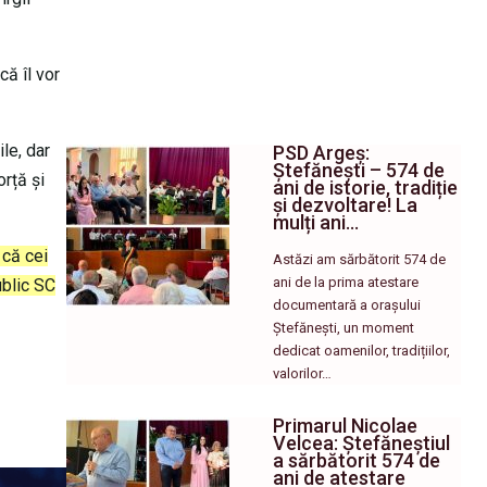
că îl vor
le, dar
PSD Argeș:
Ștefănești – 574 de
orță și
ani de istorie, tradiție
și dezvoltare! La
mulți ani…
 că cei
Astăzi am sărbătorit 574 de
ani de la prima atestare
ublic SC
documentară a orașului
Ștefănești, un moment
dedicat oamenilor, tradițiilor,
valorilor…
Primarul Nicolae
Velcea: Ștefăneștiul
a sărbătorit 574 de
ani de atestare