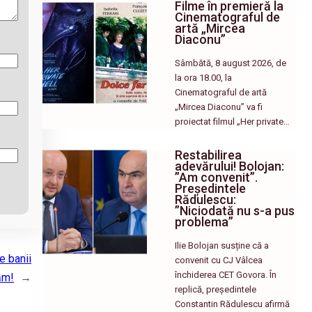
Filme în premieră la
Cinematograful de
artă „Mircea
Diaconu”
Sâmbătă, 8 august 2026, de
la ora 18.00, la
Cinematograful de artă
„Mircea Diaconu” va fi
proiectat filmul „Her private…
Restabilirea
adevărului! Bolojan:
”Am convenit”.
Președintele
Rădulescu:
”Niciodată nu s-a pus
problema”
Ilie Bolojan susține că a
e banii
convenit cu CJ Vâlcea
închiderea CET Govora. În
ăm!
→
replică, președintele
Constantin Rădulescu afirmă