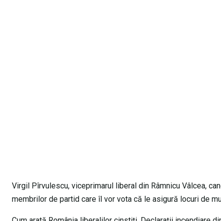
Virgil Pîrvulescu, viceprimarul liberal din Râmnicu Vâlcea, ca
membrilor de partid care îl vor vota că le asigură locuri de m
Cum arată România liberalilor cinstiți. Declarații incendiare d