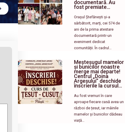
documentară. Au
fost premiate…
Orașul Ștefănești și-a
sărbătorit, marți, cei 574 de
ani de la prima atestare
documentară printr-un
eveniment dedicat
comunității. În cadrul…
Meșteșugul mamelor
și bunicilor noastre
merge mai departe!
Centrul „Doina
Argeșului” deschide
înscrierile la cursul…
Au fost vremuri în care
aproape fiecare casă avea un
război de țesut, iar mâinile
mamelor și bunicilor dădeau
viață…