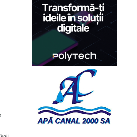
s
irgil