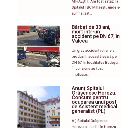
MIHĂEȘTI! ​ Am fost astăzi la
Spitalul TBC Mihăești, unde s-
au finalizat…
Bărbat de 33 ani,
mort într-un
accident pe DN 67, în
Vâlcea
Un grav accident rutier s-a
produs în această seară pe
DN 67, în localitatea Budești.
În coliziune au fost
implicate…
Anunț Spitalul
Orășenesc Horezu:
Concurs pentru
ocuparea unui post
de Asistent medical
generalist (PL)
A.) Spitalul Orășenesc
Horezu cu sediul în Horezu,