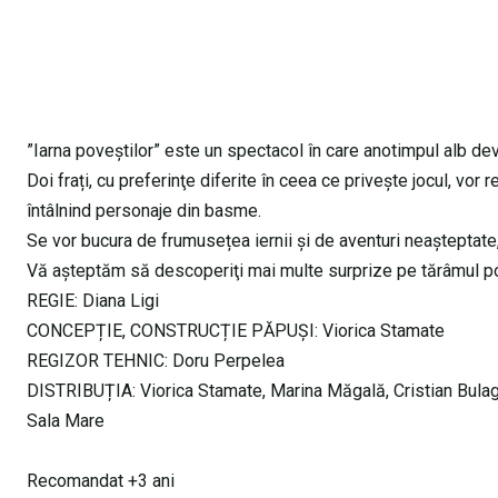
”Iarna poveștilor” este un spectacol în care anotimpul alb dev
Doi frați, cu preferinţe diferite în ceea ce priveşte jocul, vo
întâlnind personaje din basme.
Se vor bucura de frumusețea iernii şi de aventuri neaşteptate,
Vă aşteptăm să descoperiţi mai multe surprize pe tărâmul pov
REGIE: Diana Ligi
CONCEPȚIE, CONSTRUCȚIE PĂPUȘI: Viorica Stamate
REGIZOR TEHNIC: Doru Perpelea
DISTRIBUȚIA: Viorica Stamate, Marina Măgală, Cristian Bulag
Sala Mare
Recomandat +3 ani