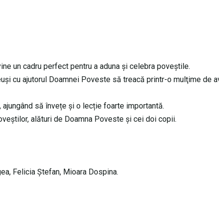
ine un cadru perfect pentru a aduna şi celebra poveştile.
r reuși cu ajutorul Doamnei Poveste să treacă printr-o mulţime de a
 ajungând să învețe și o lecție foarte importantă.
eştilor, alături de Doamna Poveste și cei doi copii.
ea, Felicia Ștefan, Mioara Dospina.