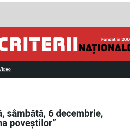
Video
ă, sâmbătă, 6 decembrie,
na poveștilor”