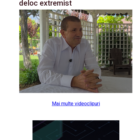
deloc extremist
Mai multe videoclipuri