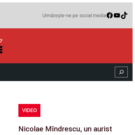
Faceboo
YouTu
TikT
Urmărește-ne pe social media
Search
VIDEO
Nicolae Mîndrescu, un aurist