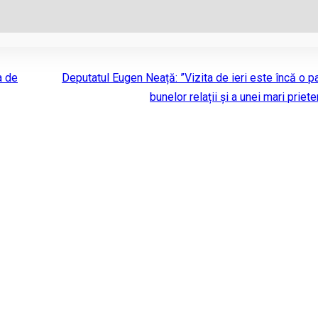
a de
Deputatul Eugen Neață: ”Vizita de ieri este încă o p
bunelor relații și a unei mari priete