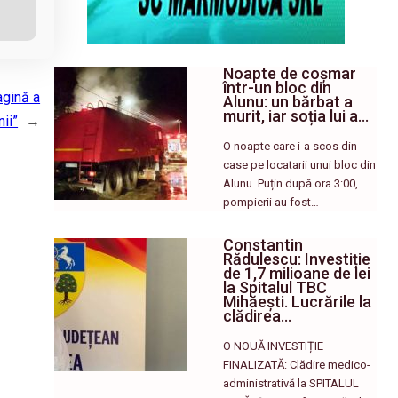
Noapte de coșmar
într-un bloc din
agină a
Alunu: un bărbat a
murit, iar soția lui a…
nii”
→
O noapte care i-a scos din
case pe locatarii unui bloc din
Alunu. Puțin după ora 3:00,
pompierii au fost…
Constantin
Rădulescu: Investiție
de 1,7 milioane de lei
la Spitalul TBC
Mihăești. Lucrările la
clădirea…
O NOUĂ INVESTIȚIE
FINALIZATĂ: Clădire medico-
administrativă la SPITALUL