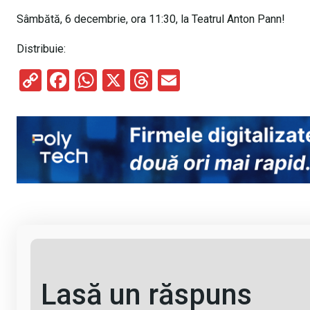
Sâmbătă, 6 decembrie, ora 11:30, la Teatrul Anton Pann!
Distribuie:
C
F
W
X
T
E
o
a
h
hr
m
py
ce
at
e
ail
Li
b
s
a
n
o
A
d
k
o
p
s
k
p
Lasă un răspuns