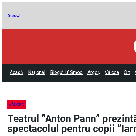
Acasă
Acasă
Național
Blogu’ lu’ Smeo
Argeș
Vâlcea
Olt
VÂLCEA
Teatrul ”Anton Pann” prezint
spectacolul pentru copii ”Iar