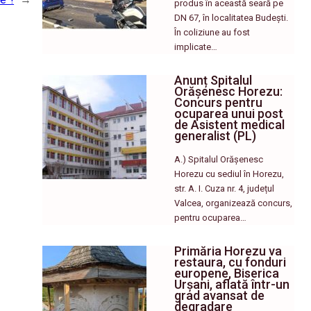
produs în această seară pe
DN 67, în localitatea Budești.
În coliziune au fost
implicate…
Anunț Spitalul
Orășenesc Horezu:
Concurs pentru
ocuparea unui post
de Asistent medical
generalist (PL)
A.) Spitalul Orășenesc
Horezu cu sediul în Horezu,
str. A. I. Cuza nr. 4, județul
Valcea, organizează concurs,
pentru ocuparea…
Primăria Horezu va
restaura, cu fonduri
europene, Biserica
Urșani, aflată într-un
grad avansat de
degradare