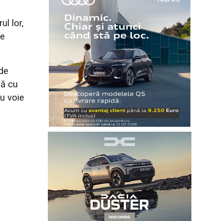
ul lor,
ne
 de
nă cu
ru voie