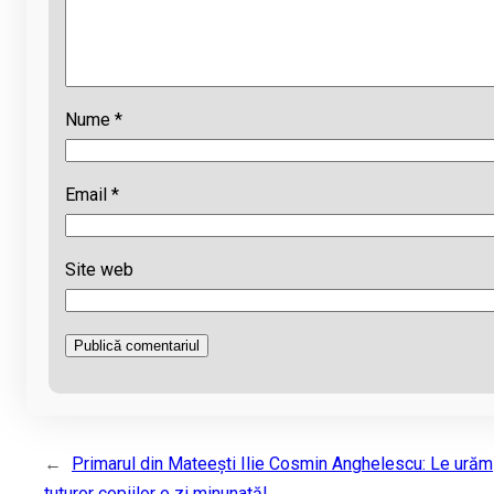
Nume
*
Email
*
Site web
←
Primarul din Mateești Ilie Cosmin Anghelescu: Le urăm
tuturor copiilor o zi minunată!