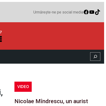
Faceboo
YouTu
TikT
Urmărește-ne pe social media
Search
VIDEO
,
Nicolae Mîndrescu, un aurist