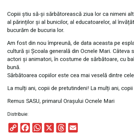
Copiii știu să-și sărbătorească ziua lor ca nimeni altci
al părinților și al bunicilor, al educatoarelor, al învăț
bucurăm de bucuria lor.
Am fost din nou împreună, de data aceasta pe espla
cultură și Școala generală din Ocnele Mari. Câteva s
actori și animatori, în costume de sărbătoare, cu ba
bună.
Sărbătoarea copiilor este cea mai veselă dintre cel
La mulți ani, copii de pretutindeni! La mulți ani, copi
Remus SASU, primarul Orașului Ocnele Mari
Distribuie:
C
F
W
X
T
E