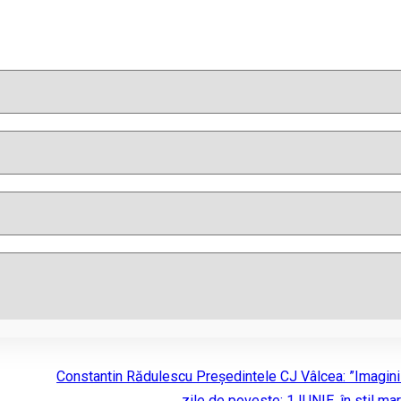
Constantin Rădulescu Președintele CJ Vâlcea: ”Imagini
zile de poveste: 1 IUNIE, în stil ma