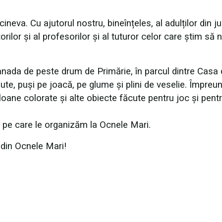
neva. Cu ajutorul nostru, bineînțeles, al adulților din jur
ătorilor și al profesorilor și al tuturor celor care știm să 
nada de peste drum de Primărie, în parcul dintre Casa
ute, puși pe joacă, pe glume și plini de veselie. Împreu
loane colorate și alte obiecte făcute pentru joc și pent
e pe care le organizăm la Ocnele Mari.
i din Ocnele Mari!