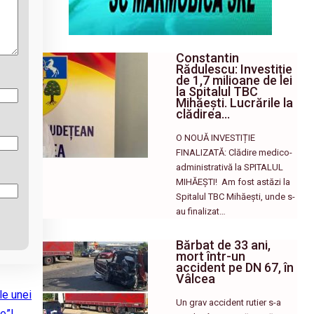
Constantin
Rădulescu: Investiție
de 1,7 milioane de lei
la Spitalul TBC
Mihăești. Lucrările la
clădirea…
O NOUĂ INVESTIȚIE
FINALIZATĂ: Clădire medico-
administrativă la SPITALUL
MIHĂEȘTI! ​ Am fost astăzi la
Spitalul TBC Mihăești, unde s-
au finalizat…
Bărbat de 33 ani,
mort într-un
accident pe DN 67, în
Vâlcea
le unei
Un grav accident rutier s-a
re”!
→