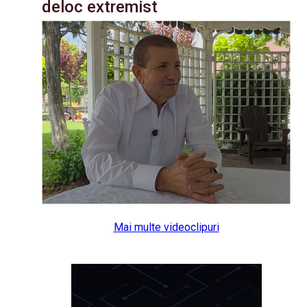
deloc extremist
Mai multe videoclipuri