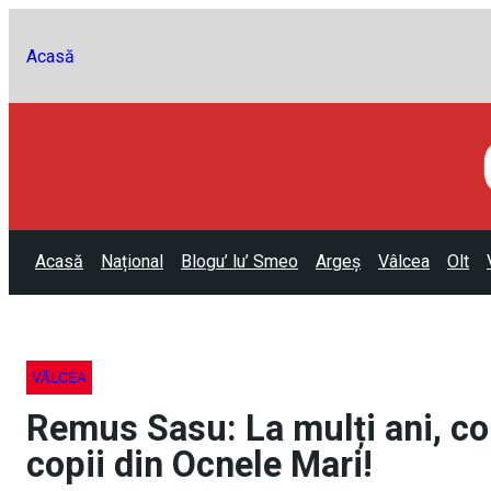
Acasă
Acasă
Național
Blogu’ lu’ Smeo
Argeș
Vâlcea
Olt
VÂLCEA
Remus Sasu: La mulți ani, cop
copii din Ocnele Mari!