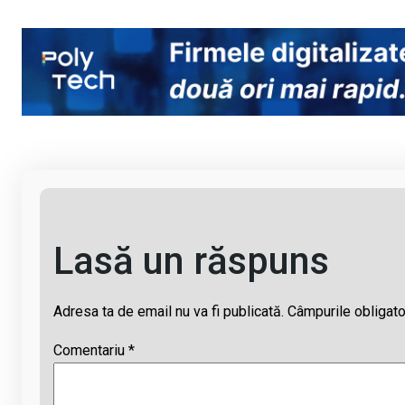
o
a
h
hr
m
py
ce
at
e
ail
Li
b
s
a
n
o
A
d
k
o
p
s
k
p
Lasă un răspuns
Adresa ta de email nu va fi publicată.
Câmpurile obligato
Comentariu
*