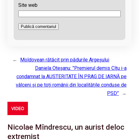
Site web
←
Moldovean rătăcit prin pădurile Argeșului
Daniela Oteșanu: ”Premierul demis Cîțu i-a
condamnat la AUSTERITATE ÎN PRAG DE IARNĂ pe
vâlceni și pe toți românii din localitățile conduse de
PSD”
→
VIDEO
Nicolae Mîndrescu, un aurist deloc
extremist