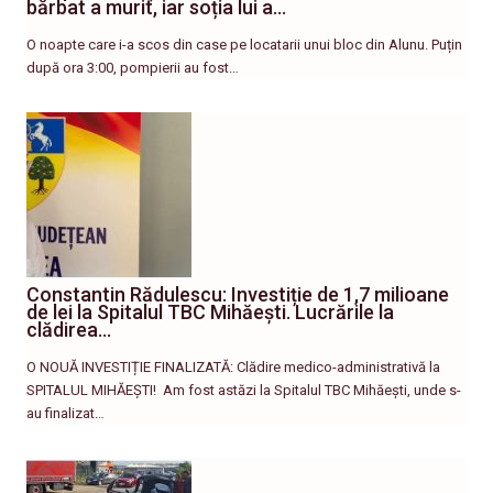
bărbat a murit, iar soția lui a…
O noapte care i-a scos din case pe locatarii unui bloc din Alunu. Puțin
după ora 3:00, pompierii au fost…
Constantin Rădulescu: Investiție de 1,7 milioane
de lei la Spitalul TBC Mihăești. Lucrările la
clădirea…
O NOUĂ INVESTIȚIE FINALIZATĂ: Clădire medico-administrativă la
SPITALUL MIHĂEȘTI! ​ Am fost astăzi la Spitalul TBC Mihăești, unde s-
au finalizat…