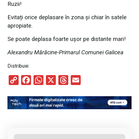
Ruzii!
Evitați orice deplasare în zona și chiar în satele
apropiate.
Se poate deplasa foarte ușor pe distante mari!
Alexandru Mărăcine-Primarul Comunei Galicea
Distribuie:
C
F
W
X
T
E
o
a
h
hr
m
py
ce
at
e
ail
Li
b
s
a
n
o
A
d
k
o
p
s