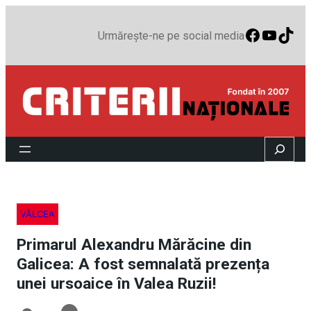
Faceboo
YouTu
TikT
Urmărește-ne pe social media
Search
VÂLCEA
Primarul Alexandru Mărăcine din
Galicea: A fost semnalată prezența
unei ursoaice în Valea Ruzii!