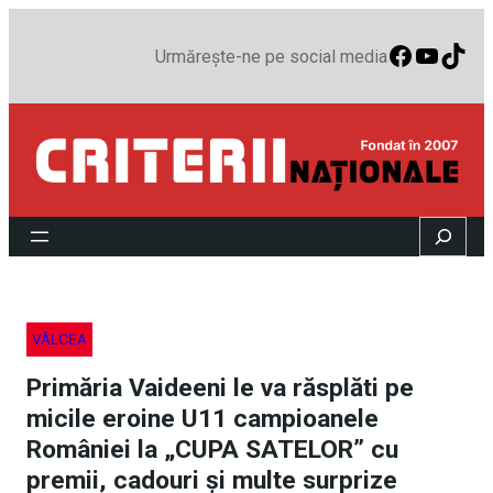
Faceboo
YouTu
TikT
Urmărește-ne pe social media
Search
VÂLCEA
Primăria Vaideeni le va răsplăti pe
micile eroine U11 campioanele
României la „CUPA SATELOR” cu
premii, cadouri și multe surprize