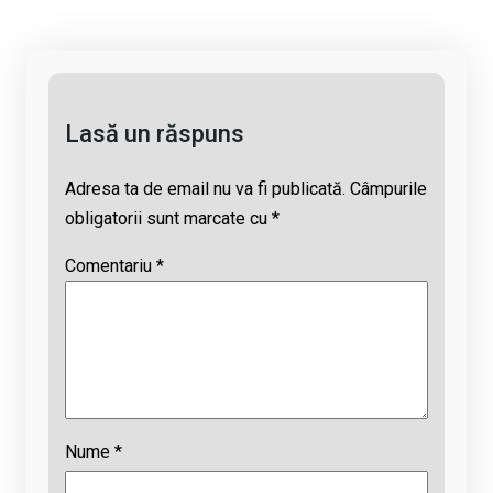
n
o
A
d
k
o
p
s
k
p
Lasă un răspuns
Adresa ta de email nu va fi publicată.
Câmpurile
obligatorii sunt marcate cu
*
Comentariu
*
Nume
*