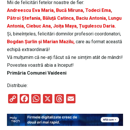
Mii de felicitări fetelor noastre de fier:
Andreescu Eva Maria, Bucă Miruna, Todeci Ema,
Pătroi Ștefania, Băluță Catinca, Baciu Antonia, Lungu
Antonia, Ciebuc Ana, Joița Maya, Țugulescu Daria.
Și, bineînțeles, felicitări domnilor profesori coordonatori,
Bogdan Șurlin și Marian Mazilu,
care au format această
echipă extraordinară!
Vă mulțumim că ne-ați făcut să ne simțim atât de mândri!
Povestea voastră abia a început!
Primăria Comunei Vaideeni
Distribuie:
C
F
W
X
T
E
o
a
h
hr
m
py
ce
at
e
ail
Li
b
s
a