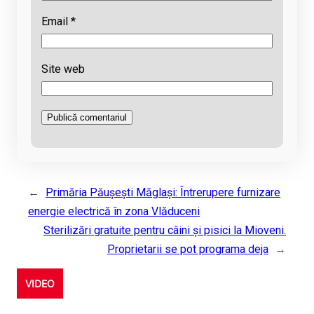
Email
*
Site web
←
Primăria Păușești Măglași: Întrerupere furnizare
energie electrică în zona Vlăduceni
Sterilizări gratuite pentru câini și pisici la Mioveni.
Proprietarii se pot programa deja
→
VIDEO