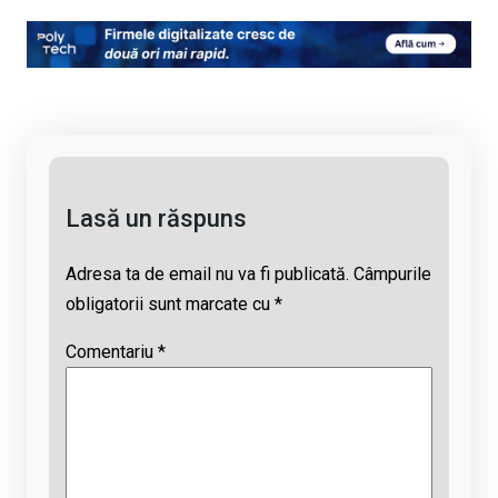
py
ce
at
e
ail
Li
b
s
a
n
o
A
d
k
o
p
s
k
p
Lasă un răspuns
Adresa ta de email nu va fi publicată.
Câmpurile
obligatorii sunt marcate cu
*
Comentariu
*