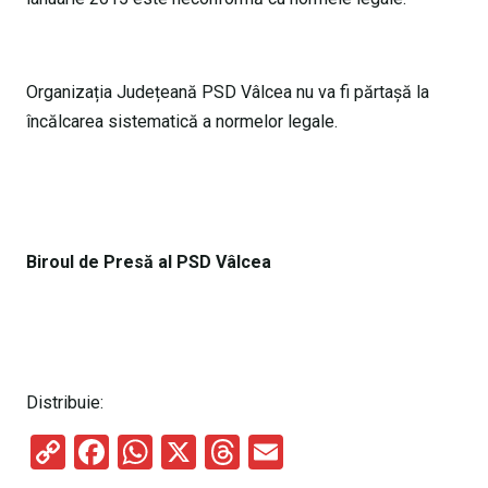
Organizația Județeană PSD Vâlcea nu va fi părtașă la
încălcarea sistematică a normelor legale.
Biroul de Presă al PSD Vâlcea
Distribuie:
C
F
W
X
T
E
o
a
h
hr
m