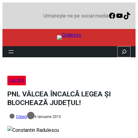
Faceboo
YouTu
TikT
Urmărește-ne pe social media
Search
VÂLCEA
PNL VÂLCEA ÎNCALCĂ LEGEA ȘI
BLOCHEAZĂ JUDEȚUL!
Criterii
6 Ianuarie 2015