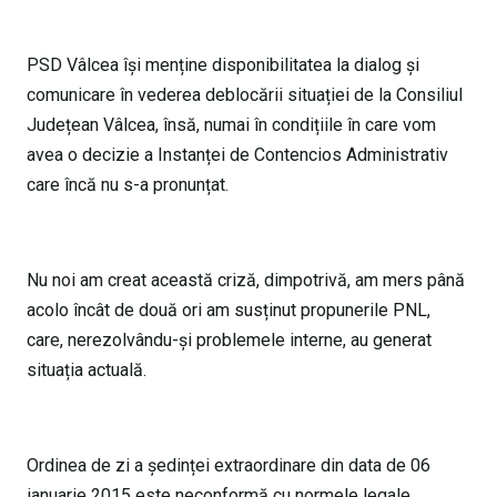
PSD Vâlcea își menține disponibilitatea la dialog și
comunicare în vederea deblocării situației de la Consiliul
Județean Vâlcea, însă, numai în condițiile în care vom
avea o decizie a Instanței de Contencios Administrativ
care încă nu s-a pronunțat.
Nu noi am creat această criză, dimpotrivă, am mers până
acolo încât de două ori am susținut propunerile PNL,
care, nerezolvându-și problemele interne, au generat
situația actuală.
Ordinea de zi a ședinței extraordinare din data de 06
ianuarie 2015 este neconformă cu normele legale.