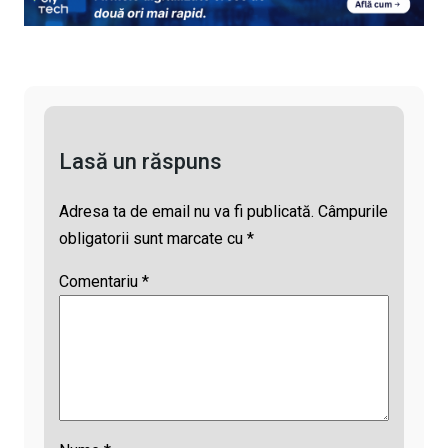
n
o
s
r
m
k
o
A
e
a
k
p
a
i
p
d
l
s
Lasă un răspuns
Adresa ta de email nu va fi publicată.
Câmpurile
obligatorii sunt marcate cu
*
Comentariu
*