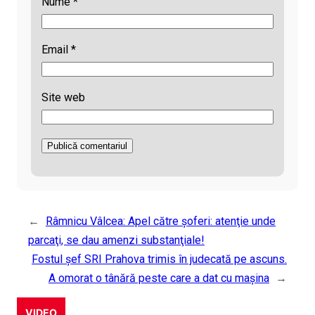
Nume
*
Email
*
Site web
←
Râmnicu Vâlcea: Apel către şoferi: atenţie unde
parcaţi, se dau amenzi substanţiale!
Fostul șef SRI Prahova trimis în judecată pe ascuns.
A omorat o tânără peste care a dat cu mașina
→
VIDEO