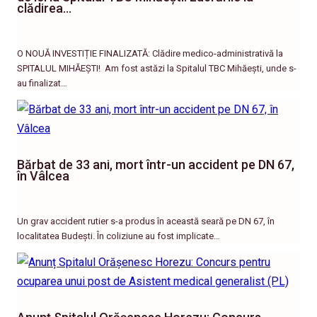
clădirea…
O NOUĂ INVESTIȚIE FINALIZATĂ: Clădire medico-administrativă la
SPITALUL MIHĂEȘTI! ​ Am fost astăzi la Spitalul TBC Mihăești, unde s-
au finalizat…
Bărbat de 33 ani, mort într-un accident pe DN 67,
în Vâlcea
Un grav accident rutier s-a produs în această seară pe DN 67, în
localitatea Budești. În coliziune au fost implicate…