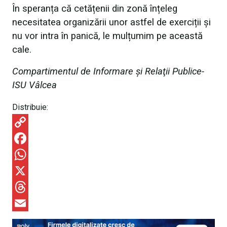
În speranța că cetățenii din zonă înțeleg
necesitatea organizării unor astfel de exerciții și
nu vor intra în panică, le mulțumim pe această
cale.
Compartimentul de Informare şi Relaţii Publice-
ISU Vâlcea
Distribuie:
C
o
F
p
a
W
y
c
h
X
L
e
a
T
i
b
t
h
E