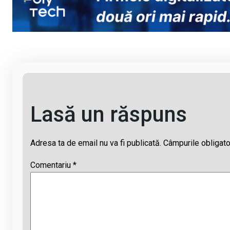
Li
b
s
a
n
o
A
d
k
o
p
s
k
p
Lasă un răspuns
Adresa ta de email nu va fi publicată.
Câmpurile obligato
Comentariu
*