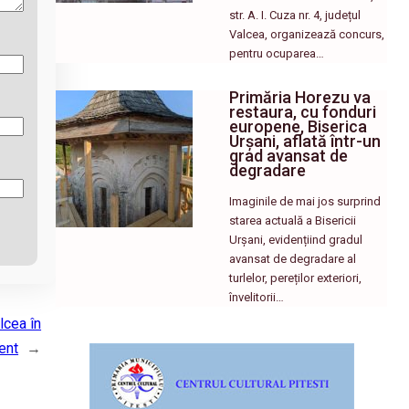
str. A. I. Cuza nr. 4, județul
Valcea, organizează concurs,
pentru ocuparea…
Primăria Horezu va
restaura, cu fonduri
europene, Biserica
Urșani, aflată într-un
grad avansat de
degradare
Imaginile de mai jos surprind
starea actuală a Bisericii
Urșani, evidențiind gradul
avansat de degradare al
turlelor, pereților exteriori,
învelitorii…
lcea în
ent
→