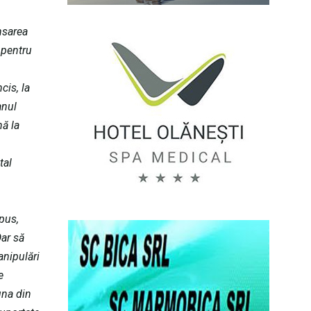
nsarea
 pentru
cis, la
anul
nă la
tal
pus,
Dar să
anipulări
e
una din