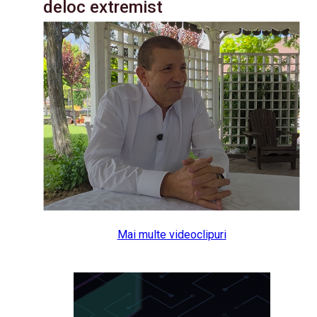
deloc extremist
Mai multe videoclipuri