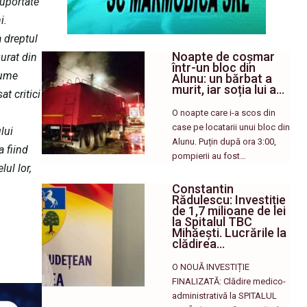
suportate
i.
a dreptul
Noapte de coșmar
gurat din
într-un bloc din
nume
Alunu: un bărbat a
murit, iar soția lui a…
at critici
O noapte care i-a scos din
case pe locatarii unui bloc din
lui
Alunu. Puțin după ora 3:00,
 fiind
pompierii au fost…
ul lor,
Constantin
Rădulescu: Investiție
de 1,7 milioane de lei
la Spitalul TBC
Mihăești. Lucrările la
clădirea…
O NOUĂ INVESTIȚIE
FINALIZATĂ: Clădire medico-
administrativă la SPITALUL