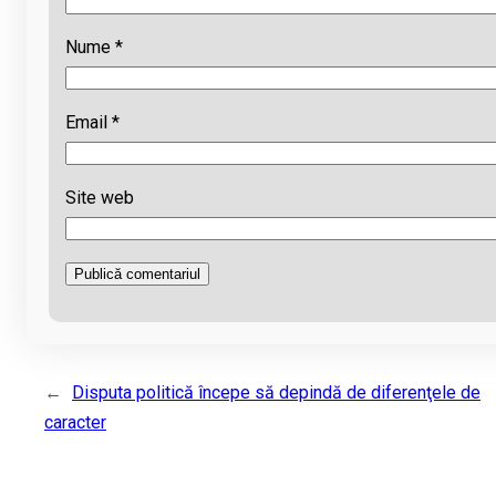
Nume
*
Email
*
Site web
←
Disputa politică începe să depindă de diferenţele de
caracter