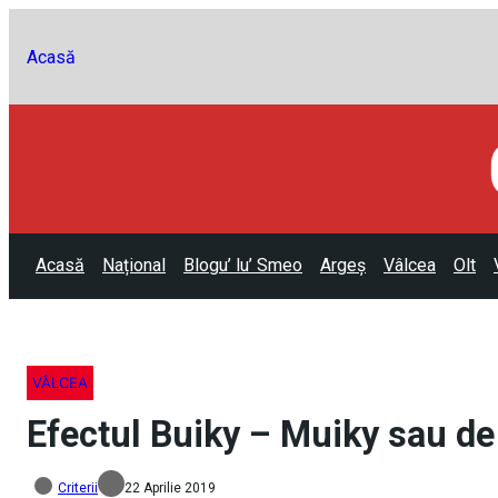
Acasă
Acasă
Național
Blogu’ lu’ Smeo
Argeș
Vâlcea
Olt
VÂLCEA
Efectul Buiky – Muiky sau de 
Criterii
22 Aprilie 2019