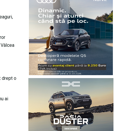
eaguri,
ror
D Vâlcea
t drept o
nu ai