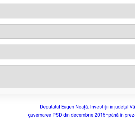
Deputatul Eugen Neață: Investiții în județul Vâ
guvernarea PSD din decembrie 2016–până în prez