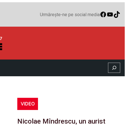
Faceboo
YouTu
TikT
Urmărește-ne pe social media
Search
VIDEO
Nicolae Mîndrescu, un aurist