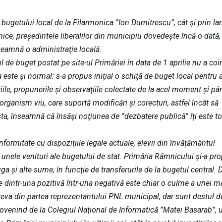
 bugetului local de la Filarmonica ”Ion Dumitrescu”, cât şi prin la
nice, preşedintele liberalilor din municipiu dovedeşte încă o dată,
seamnă o administraţie locală.
 de buget postat pe site-ul Primăriei în data de 1 aprilie nu a coin
şa este şi normal: s-a propus iniţial o schiţă de buget local pentru 
iile, propunerile şi observaţiile colectate de la acel moment şi pâ
ganism viu, care suportă modificări şi corecturi, astfel încât să
a, înseamnă că însăşi noţiunea de ”dezbatere publică” îţi este to
nformitate cu dispoziţiile legale actuale, elevii din învăţământul
unele venituri ale bugetului de stat. Primăria Râmnicului şi-a pro
a şi alte sume, în funcţie de transferurile de la bugetul central. 
 dintr-una pozitivă într-una negativă este chiar o culme a unei m
eva din partea reprezentantului PNL municipal, dar sunt destul d
provenind de la Colegiul Naţional de Informatică ”Matei Basarab”, 