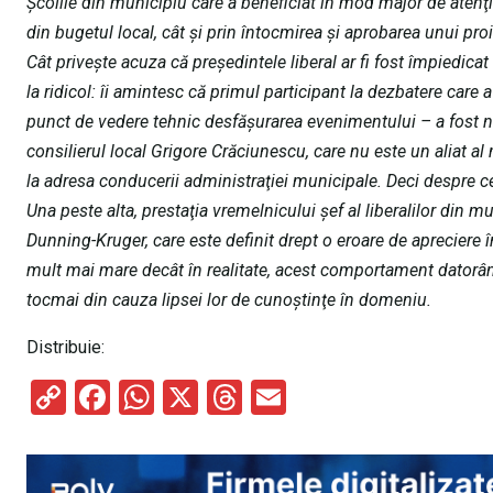
Şcolile din municipiu care a beneficiat în mod major de atenţia 
din bugetul local, cât şi prin întocmirea şi aprobarea unui pro
Cât priveşte acuza că preşedintele liberal ar fi fost împiedicat
la ridicol: îi amintesc că primul participant la dezbatere care
punct de vedere tehnic desfăşurarea evenimentului – a fost n
consilierul local Grigore Crăciunescu, care nu este un aliat al ma
la adresa conducerii administraţiei municipale. Deci despre 
Una peste alta, prestaţia vremelnicului şef al liberalilor din 
Dunning-Kruger, care este definit drept o eroare de apreciere
mult mai mare decât în realitate, acest comportament datorând
tocmai din cauza lipsei lor de cunoştinţe în domeniu.
Distribuie:
C
F
W
X
T
E
o
a
h
hr
m
py
ce
at
e
ail