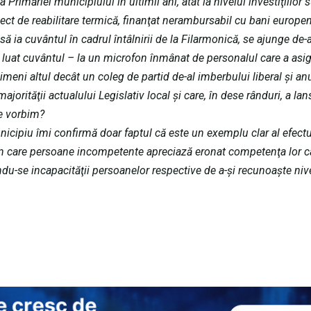
Primăriei municipiului în ultimii ani, atât la nivelul investiţiilor 
iect de reabilitare termică, finanţat nerambursabil cu bani europen
 să ia cuvântul în cadrul întâlnirii de la Filarmonică, se ajunge de-
 a luat cuvântul – la un microfon înmânat de personalul care a asi
imeni altul
decât un coleg de partid de-al imberbului liberal şi a
jorităţii actualului Legislativ local şi care, în dese rânduri, a lans
ce vorbim?
municipiu îmi confirmă doar faptul că este un exemplu clar al efectu
 în care persoane incompetente apreciază eronat competenţa lor ca
u-se incapacităţii persoanelor respective de a-şi recunoaşte nivel