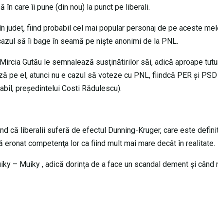
în care îi pune (din nou) la punct pe liberali.
r în judeţ, fiind probabil cel mai popular personaj de pe aceste mel
a cazul să îi bage în seamă pe nişte anonimi de la PNL.
Mircia Gutău le semnalează susţinătirilor săi, adică aproape tutu
iază pe el, atunci nu e cazul să voteze cu PNL, fiindcă PER şi PS
babil, preşedintelui Costi Rădulescu).
d că liberalii suferă de efectul Dunning-Kruger, care este defini
eronat competenţa lor ca fiind mult mai mare decât în realitate.
uiky – Muiky , adică dorinţa de a face un scandal dement şi când 