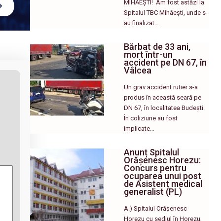
MIHĂEȘTI! ​ Am fost astăzi la
Spitalul TBC Mihăești, unde s-
au finalizat…
Bărbat de 33 ani,
mort într-un
accident pe DN 67, în
Vâlcea
Un grav accident rutier s-a
produs în această seară pe
DN 67, în localitatea Budești.
În coliziune au fost
implicate…
Anunț Spitalul
Orășenesc Horezu:
Concurs pentru
ocuparea unui post
de Asistent medical
generalist (PL)
A.) Spitalul Orășenesc
Horezu cu sediul în Horezu,