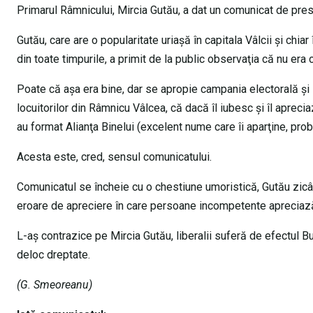
Primarul Râmnicului, Mircia Gutău, a dat un comunicat de presă 
Gutău, care are o popularitate uriaşă în capitala Vâlcii şi chia
din toate timpurile, a primit de la public observaţia că nu er
Poate că aşa era bine, dar se apropie campania electorală şi 
locuitorilor din Râmnicu Vâlcea, că dacă îl iubesc şi îl aprec
au format Alianţa Binelui (excelent nume care îi aparţine, pro
Acesta este, cred, sensul comunicatului.
Comunicatul se încheie cu o chestiune umoristică, Gutău zicân
eroare de apreciere în care persoane incompetente apreciază 
L-aş contrazice pe Mircia Gutău, liberalii suferă de efectul B
deloc dreptate.
(G. Smeoreanu)