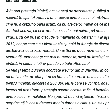
Iată comunicatul:
Atât prin prestaţia jalnică, ocazionată de dezbaterea publică a
recentă în spaţiul public a unor acuze dintre cele mai năstruş
cine nu a crezut-o până acum, că nu are deloc habar de ce în
Am fost acuzat, cu cele două ocazii de mai-nainte, că proiectul
virgulă, cu cel pus în discuţie la întâlnirea cu cetăţenii. Păi a
2019, dar pe care s-au făcut unele ajustări în funcţie de discuţ
dezbaterea de la Filarmonică. Un astfel de document este un or
răspundă unor cerinţe cât mai numeroase; dacă nu înţelegi ast
străină, în ciuda oricăror parade verbale ulterioare!
Se reia şi tema burselor acordate elevilor din municipiu. În co
preuniversitar de stat primesc burse din sumele defalcate din 
pentru început, alocarea a 200.000 lei, la care se vor mai adăug
încerci să transformi percepţia asupra acestei măsuri benefice
dintre cele mai malefice. Nu spun că nu mă aşteptam la aşa c
surprins că la acest demers manipulator s-a aliat şi un elev 