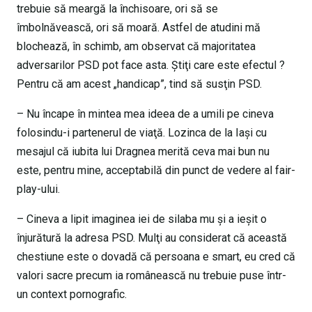
trebuie să meargă la închisoare, ori să se
îmbolnăvească, ori să moară. Astfel de atudini mă
blochează, în schimb, am observat că majoritatea
adversarilor PSD pot face asta. Ştiţi care este efectul ?
Pentru că am acest „handicap”, tind să susţin PSD.
– Nu încape în mintea mea ideea de a umili pe cineva
folosindu-i partenerul de viaţă. Lozinca de la Iaşi cu
mesajul că iubita lui Dragnea merită ceva mai bun nu
este, pentru mine, acceptabilă din punct de vedere al fair-
play-ului.
– Cineva a lipit imaginea iei de silaba mu şi a ieşit o
înjurătură la adresa PSD. Mulţi au considerat că această
chestiune este o dovadă că persoana e smart, eu cred că
valori sacre precum ia românească nu trebuie puse într-
un context pornografic.