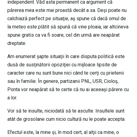
independent. Văd asta permanent ca argument că
părerea mea este mai proastă decât a sa. Deşi poate nu
calchiază perfect pe situaţie, aş spune că dacă omul de
la meteo este plătit să spună că vine ploaia, iar altcineva
spune gratis ca va fi soare, cel din urmă are neapărat
dreptate.
Am enumerat şapte situaţii în care disputa politică este
dusă de susţinătorii opoziţiei cu mijloace lipsite de
caracter care nu sunt bune nici când te cerţi cu prietenii
sau în familie. În genere, partizanii PNL, USR, Cioloş,
Ponta vor neapărat să te certe că nu ai aceeaşi părere cu
a lor.
Vor să te insulte, niciodată să te asculte. Insultele sunt
atât de grosolane cum nicio cultură nu le poate accepta.
Efectul este, la mine şi, în mod cert, al alţii ca mine, o