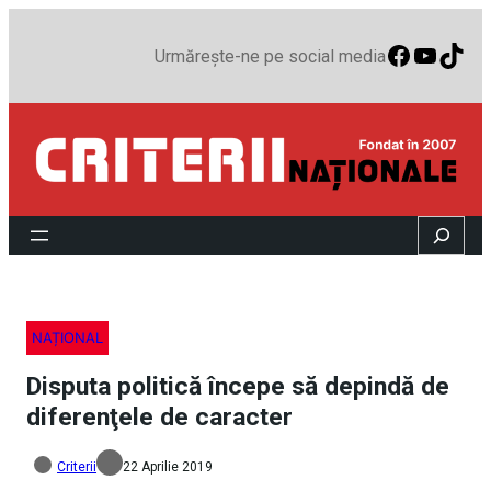
Faceboo
YouTu
TikT
Urmărește-ne pe social media
Search
NAȚIONAL
Disputa politică începe să depindă de
diferenţele de caracter
Criterii
22 Aprilie 2019