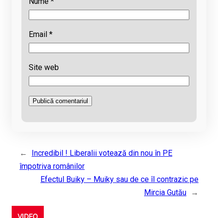
Nume
*
Email
*
Site web
←
Incredibil ! Liberalii votează din nou în PE
împotriva românilor
Efectul Buiky – Muiky sau de ce îl contrazic pe
Mircia Gutău
→
VIDEO