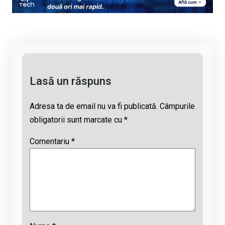
Li
b
s
a
n
o
A
d
k
o
p
s
k
p
Lasă un răspuns
Adresa ta de email nu va fi publicată.
Câmpurile
obligatorii sunt marcate cu
*
Comentariu
*