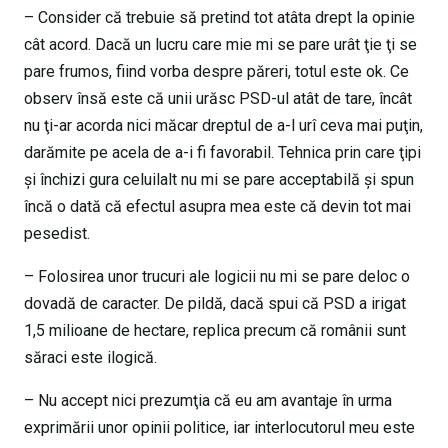
– Consider că trebuie să pretind tot atâta drept la opinie
cât acord. Dacă un lucru care mie mi se pare urât ţie ţi se
pare frumos, fiind vorba despre păreri, totul este ok. Ce
observ însă este că unii urăsc PSD-ul atât de tare, încât
nu ţi-ar acorda nici măcar dreptul de a-l urî ceva mai puţin,
darămite pe acela de a-i fi favorabil. Tehnica prin care ţipi
şi închizi gura celuilalt nu mi se pare acceptabilă şi spun
încă o dată că efectul asupra mea este că devin tot mai
pesedist.
– Folosirea unor trucuri ale logicii nu mi se pare deloc o
dovadă de caracter. De pildă, dacă spui că PSD a irigat
1,5 milioane de hectare, replica precum că românii sunt
săraci este ilogică.
– Nu accept nici prezumţia că eu am avantaje în urma
exprimării unor opinii politice, iar interlocutorul meu este