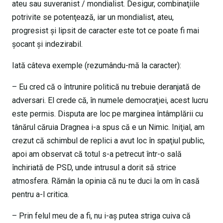
ateu sau suveranist / mondialist. Desigur, combinaţiile
potrivite se potenţează, iar un mondialist, ateu,
progresist şi lipsit de caracter este tot ce poate fi mai
şocant şi indezirabil.
Iată câteva exemple (rezumându-mă la caracter):
– Eu cred că o întrunire politică nu trebuie deranjată de
adversari. El crede că, în numele democraţiei, acest lucru
este permis. Disputa are loc pe marginea întâmplării cu
tânărul căruia Dragnea i-a spus că e un Nimic. Iniţial, am
crezut că schimbul de replici a avut loc în spaţiul public,
apoi am observat că totul s-a petrecut într-o sală
închiriată de PSD, unde intrusul a dorit să strice
atmosfera. Rămân la opinia că nu te duci la om în casă
pentru a-l critica.
– Prin felul meu de a fi, nu i-aş putea striga cuiva că