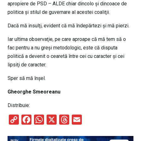
apropiere de PSD – ALDE chiar dincolo şi dincoace de
politica şi stilul de guvernare al acestei coaliţii.
Dacă mă insulţi, evident că mă îndepărtezi şi mă pierzi.
Iar ultima observaţie, pe care aproape că mă tem să o
fac pentru a nu greşi metodologic, este că disputa
politică a devenit o cearetă între cei cu caracter şi cei
lipsiţi de caracter.
Sper să mă înşel.
Gheorghe Smeoreanu
Distribuie:
C
F
W
X
T
E
o
a
h
hr
m
py
ce
at
e
ail