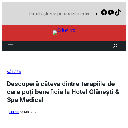
Facebook
YouTu
Tik
Urmărește-ne pe social media
Search
VÂLCEA
Descoperă câteva dintre terapiile de
care poți beneficia la Hotel Olănești &
Spa Medical
Criterii
23 Mai 2023