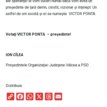
ale speranţei le vom cuceri numai dacă vom avea un
preşedinte de ţară demn, cinstit, vizionar şi înţelept. Un
astfel de om există şi el se numeşte VICTOR PONTA.
Votaţi VICTOR PONTA – preşedinte!
ION CÎLEA
Preşedintele Organizaţiei Judeţene Vâlcea a PSD
Distribuie:
C
F
W
X
T
E
o
a
h
hr
m