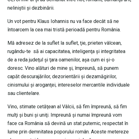
neliniştii şi dezbinării.
Un vot pentru Klaus Iohannis nu va face decât să ne
întoarcem la cea mai tristă perioadă pentru România.
Mă adresez de la suflet la suflet, ţie, prieten vâlcean,
rugându-te să ai capacitatea, inteligenţa şi integritatea
de a reda judeţul şi ţara oamenilor, aşa cum ei şi-o
doresc. Vino alături de mine şi, împreună, să punem
capăt descurajărilor, dezorientării şi dezamăgirilor,
cinismului şi aroganţei, intereselor mercantile individuale
sau clientelare.
Vino, stimate cetăţean al Vâlcii, să fim împreună, să fim
mulţi şi buni şi uniţi. Impreună şi numai împreună vom
face ca România să devină un stat puternic, respectat în
lume prin demnitatea poporului român. Aceste metereze