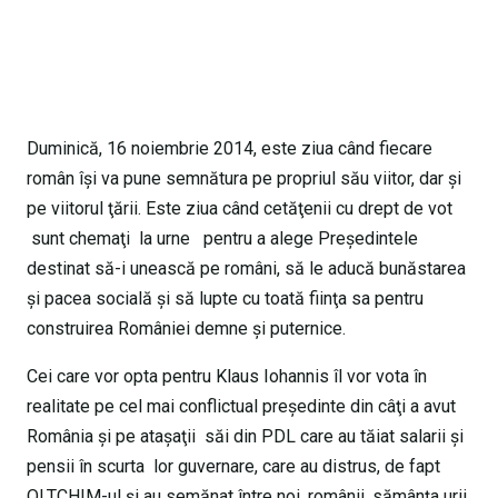
Duminică, 16 noiembrie 2014, este ziua când fiecare
român îşi va pune semnătura pe propriul său viitor, dar şi
pe viitorul ţării. Este ziua când cetăţenii cu drept de vot
sunt chemaţi la urne pentru a alege Preşedintele
destinat să-i unească pe români, să le aducă bunăstarea
şi pacea socială şi să lupte cu toată fiinţa sa pentru
construirea României demne şi puternice.
Cei care vor opta pentru Klaus Iohannis îl vor vota în
realitate pe cel mai conflictual preşedinte din câţi a avut
România şi pe ataşaţii săi din PDL care au tăiat salarii şi
pensii în scurta lor guvernare, care au distrus, de fapt
OLTCHIM-ul şi au semănat între noi, românii, sămânţa urii,