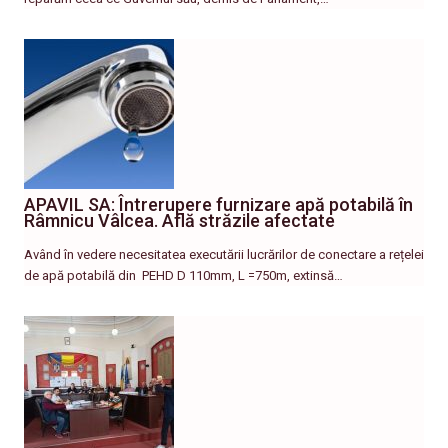
APAVIL SA: Întrerupere furnizare apă potabilă în
Râmnicu Vâlcea. Află străzile afectate
Având în vedere necesitatea executării lucrărilor de conectare a rețelei
de apă potabilă din PEHD D 110mm, L =750m, extinsă…