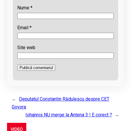
Nume
*
Email
*
Site web
←
Deputatul Constantin Rădulescu despre CET
Govora
Iohannis NU merge la Antena 3 ! E corect ?
→
VIDEO