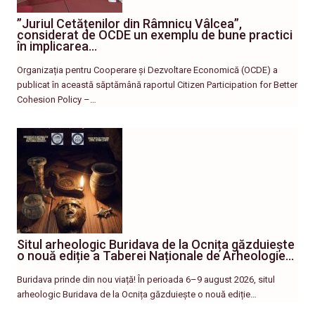
”Juriul Cetățenilor din Râmnicu Vâlcea”,
considerat de OCDE un exemplu de bune practici
în implicarea…
Organizația pentru Cooperare și Dezvoltare Economică (OCDE) a
publicat în această săptămână raportul Citizen Participation for Better
Cohesion Policy –…
Situl arheologic Buridava de la Ocnița găzduiește
o nouă ediție a Taberei Naționale de Arheologie…
Buridava prinde din nou viață! În perioada 6–9 august 2026, situl
arheologic Buridava de la Ocnița găzduiește o nouă ediție…