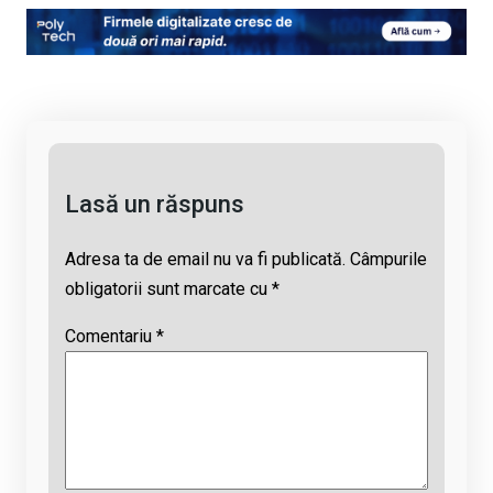
py
ce
at
e
ail
Li
b
s
a
n
o
A
d
k
o
p
s
k
p
Lasă un răspuns
Adresa ta de email nu va fi publicată.
Câmpurile
obligatorii sunt marcate cu
*
Comentariu
*