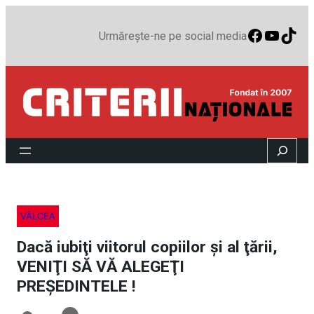
Faceboo
YouTu
TikT
Urmărește-ne pe social media
Search
VÂLCEA
Dacă iubiţi viitorul copiilor şi al ţării,
VENIŢI SĂ VĂ ALEGEŢI
PREŞEDINTELE !