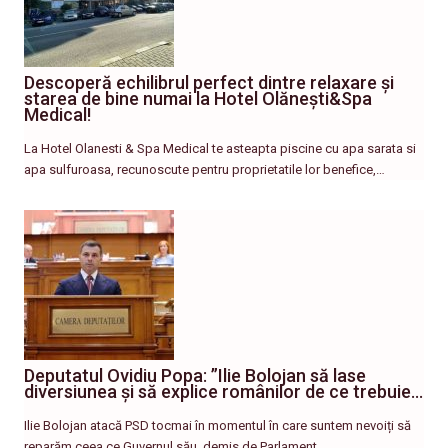
Descoperă echilibrul perfect dintre relaxare și
starea de bine numai la Hotel Olănești&Spa
Medical!
La Hotel Olanesti & Spa Medical te asteapta piscine cu apa sarata si
apa sulfuroasa, recunoscute pentru proprietatile lor benefice,…
Deputatul Ovidiu Popa: ”Ilie Bolojan să lase
diversiunea și să explice românilor de ce trebuie…
Ilie Bolojan atacă PSD tocmai în momentul în care suntem nevoiți să
reparăm ceea ce Guvernul său, demis de Parlament,…