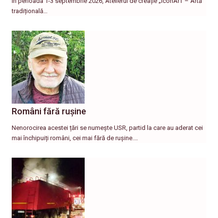
în perioada 1-3 septembrie 2026, Atelierul de creație „IconArT – Artă
tradițională…
Români fără rușine
Nenorocirea acestei țări se numește USR, partid la care au aderat cei
mai închipuiți români, cei mai fără de rușine.…