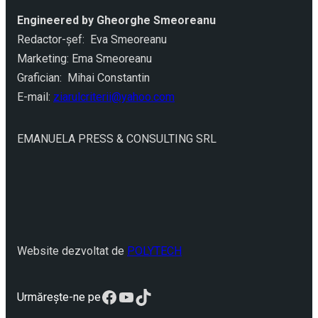
Engineered by Gheorghe Smeoreanu
Redactor-şef: Eva Smeoreanu
Marketing: Ema Smeoreanu
Grafician: Mihai Constantin
E-mail:
ziarulcriterii@yahoo.com
EMANUELA PRESS & CONSULTING SRL
Website dezvoltat de
POLYTECH
Facebook
YouTube
TikTok
Urmărește-ne pe