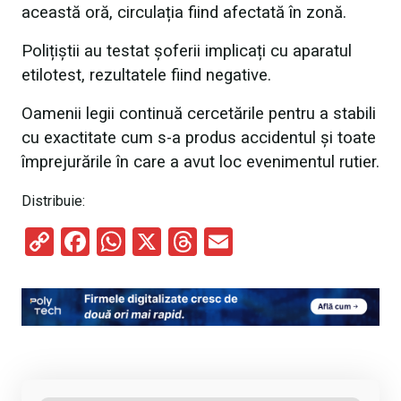
această oră, circulația fiind afectată în zonă.
Polițiștii au testat șoferii implicați cu aparatul
etilotest, rezultatele fiind negative.
Oamenii legii continuă cercetările pentru a stabili
cu exactitate cum s-a produs accidentul și toate
împrejurările în care a avut loc evenimentul rutier.
Distribuie:
C
F
W
X
T
E
o
a
h
hr
m
py
ce
at
e
ail
Li
b
s
a
n
o
A
d
k
o
p
s