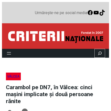
Faceboo
YouTu
TikT
Urmărește-ne pe social media
Search
VÂLCEA
Carambol pe DN7, în Vâlcea: cinci
mașini implicate și două persoane
rănite