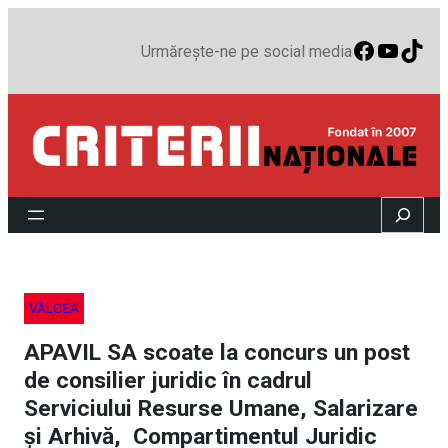
Faceboo
YouTu
TikT
Urmărește-ne pe social media
Search
VÂLCEA
APAVIL SA scoate la concurs un post
de consilier juridic în cadrul
Serviciului Resurse Umane, Salarizare
și Arhivă, Compartimentul Juridic