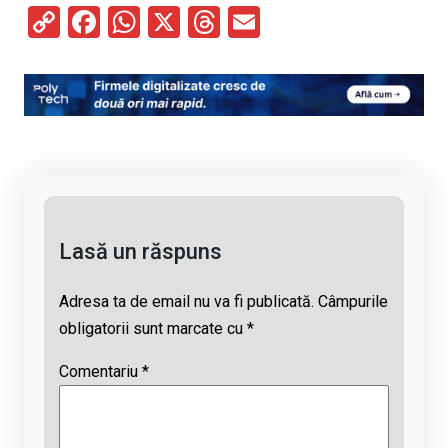
C
F
W
X
T
E
o
a
h
hr
m
py
ce
at
e
ail
Li
b
s
a
n
o
A
d
k
o
p
s
k
p
Lasă un răspuns
Adresa ta de email nu va fi publicată.
Câmpurile
obligatorii sunt marcate cu
*
Comentariu
*