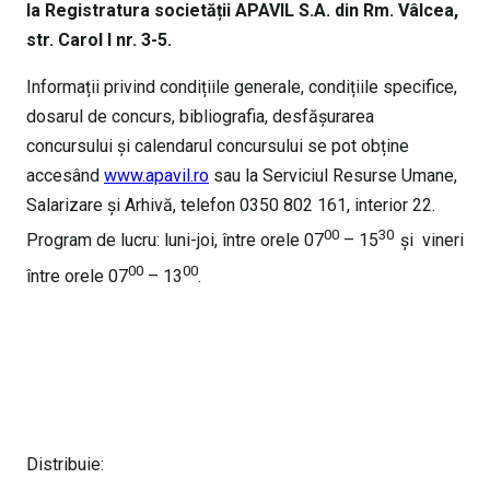
la Registratura societății APAVIL S.A. din Rm. Vâlcea,
str. Carol I nr. 3-5.
Informații privind condițiile generale, condițiile specifice,
dosarul de concurs, bibliografia, desfășurarea
concursului și calendarul concursului se pot obține
accesând
www.apavil.ro
sau la Serviciul Resurse Umane,
Salarizare și Arhivă, telefon 0350 802 161, interior 22.
00
30
Program de lucru: luni-joi, între orele 07
– 15
și vineri
00
00
între orele 07
– 13
.
Distribuie: