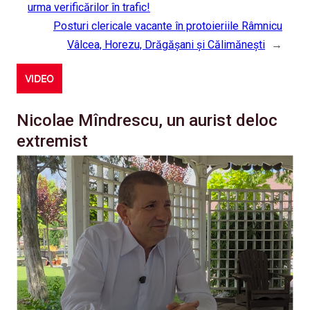
urma verificărilor în trafic!
Posturi clericale vacante în protoieriile Râmnicu
Vâlcea, Horezu, Drăgășani și Călimănești
→
VIDEO
Nicolae Mîndrescu, un aurist deloc
extremist