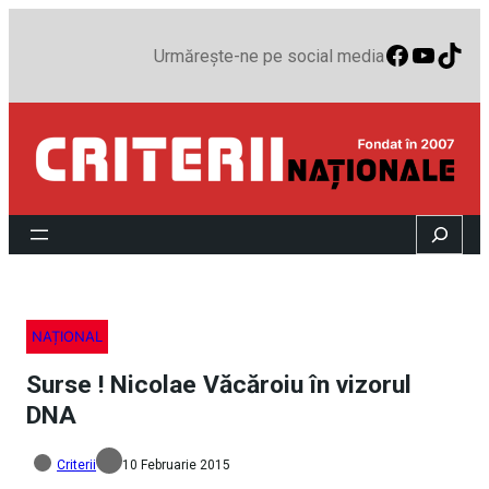
Faceboo
YouTu
TikT
Urmărește-ne pe social media
Search
NAȚIONAL
Surse ! Nicolae Văcăroiu în vizorul
DNA
Criterii
10 Februarie 2015