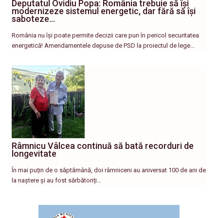
Deputatul Ovidiu Popa: România trebuie să își
modernizeze sistemul energetic, dar fără să își
saboteze…
România nu își poate permite decizii care pun în pericol securitatea
energetică! Amendamentele depuse de PSD la proiectul de lege…
Râmnicu Vâlcea continuă să bată recorduri de
longevitate
În mai puțin de o săptămână, doi râmniceni au aniversat 100 de ani de
la naștere și au fost sărbătoriți…