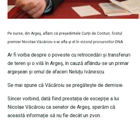
Pe surse, din Argeș, aflăm că președintele Curții de Conturi, fostul
premier Nicolae Văcăroiu s-ar afla și el în vizorul procurorilor DNA.
Ar fi vorba despre o poveste cu retrocedări și transferuri
de teren și o vilă în Argeș, în cauză aflându-se un primar
argeșean și omul de afaceri Neluțu Ivănescu.
Se mai spune că Văcăroiu se pregătește de demisie.
Sincer vorbind, dată fiind prestația de excepție a lui
Nicolae Văcăroiu ca senator de Argeș, sperăm că
această informație să nu fie decât un zvon.