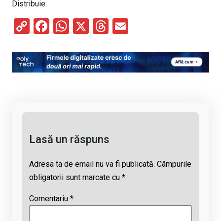
Distribuie:
C
F
W
X
T
E
o
a
h
hr
m
py
ce
at
e
ail
Li
b
s
a
n
o
A
d
k
o
p
s
k
p
Lasă un răspuns
Adresa ta de email nu va fi publicată.
Câmpurile
obligatorii sunt marcate cu
*
Comentariu
*