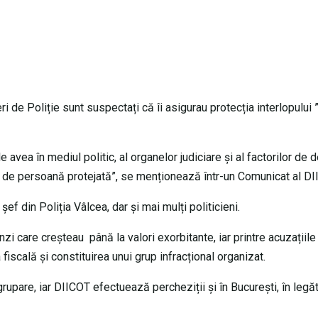
ri de Poliție sunt suspectați că îi asigurau protecția interlopului
le avea în mediul politic, al organelor judiciare şi al factorilor de 
ne de persoană protejată”, se menționează într-un Comunicat al DI
f din Poliția Vâlcea, dar și mai mulți politicieni.
care creșteau până la valori exorbitante, iar printre acuzațiile 
iscală și constituirea unui grup infracțional organizat.
rupare, iar DIICOT efectuează percheziții și în București, în legă