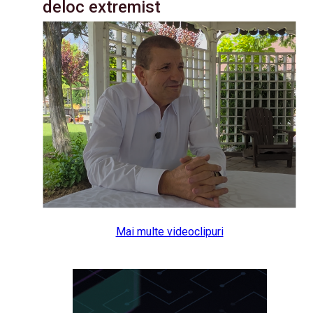
deloc extremist
Mai multe videoclipuri