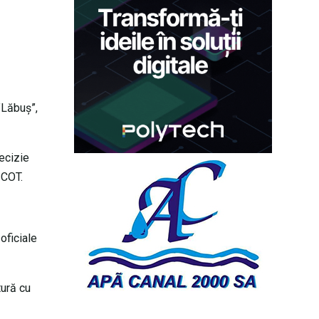
 ”Lăbuș”,
decizie
ICOT.
oficiale
tură cu