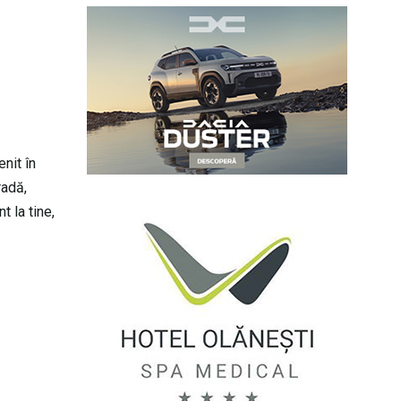
enit în
radă,
t la tine,