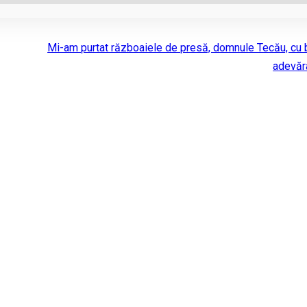
Mi-am purtat războaiele de presă, domnule Tecău, cu 
adevăra