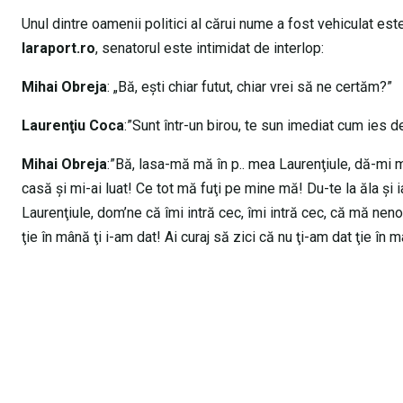
Unul dintre oamenii politici al cărui nume a fost vehiculat es
laraport.ro
, senatorul este intimidat de interlop:
Mihai Obreja
: „Bă, eşti chiar futut, chiar vrei să ne certăm?”
Laurenţiu Coca
:”Sunt într-un birou, te sun imediat cum ies de
Mihai Obreja
:”Bă, lasa-mă mă în p.. mea Laurenţiule, dă-mi mă
casă şi mi-ai luat! Ce tot mă fuţi pe mine mă! Du-te la ăla şi 
Laurenţiule, dom’ne că îmi intră cec, îmi intră cec, că mă nenor
ţie în mână ţi i-am dat! Ai curaj să zici că nu ţi-am dat ţie în 