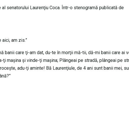
te al senatorului Laurenţiu Coca. Într-o stenogramă publicată de
 aici, am zis.”
 banii care ţi-am dat, du-te în morţii mă-tii, dă-mi banii care ai v
ia-ţi maşina şi vinde-ţi maşina; Plângeai pe stradă, plângeai pe st
oceşte, adu-ţi aminte! Bă Laurenţiule, de 4 ani sunt banii mei, sun
mână?”