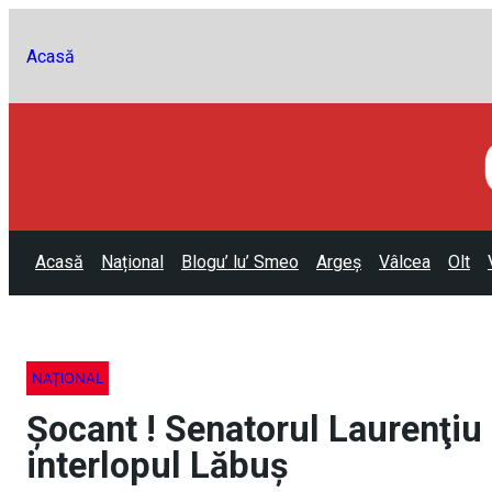
Acasă
Acasă
Național
Blogu’ lu’ Smeo
Argeș
Vâlcea
Olt
NAȚIONAL
Şocant ! Senatorul Laurenţiu 
interlopul Lăbuş