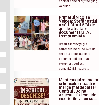
dedicat oamenilor, tradițiilor,
valorilor…
Primarul Nicolae
Velcea: Ștefăneștiul
a sărbătorit 574 de
ani de atestare
documentară. Au
fost premiate…
Orașul Ștefănești și-a
sărbătorit, marți, cei 574 de
ani de la prima atestare
documentară printr-un
eveniment dedicat
comunității. În cadrul…
Meșteșugul mamelor
și bunicilor noastre
merge mai departe!
Centrul „Doina
Argeșului” deschide
înscrierile la cursul…