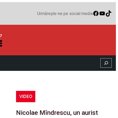
Faceboo
YouTu
TikT
Urmărește-ne pe social media
Search
VIDEO
Nicolae Mîndrescu, un aurist