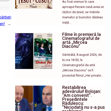
Au fost vremuri în care
aproape fiecare casă avea un
război de țesut, iar mâinile
bărbaţi
mamelor și bunicilor dădeau
viață…
ţi!
→
Filme în premieră la
Cinematograful de
artă „Mircea
Diaconu”
Sâmbătă, 8 august 2026, de
la ora 18.00, la
Cinematograful de artă
„Mircea Diaconu” va fi
proiectat filmul „Her private…
Restabilirea
adevărului! Bolojan:
”Am convenit”.
Președintele
Rădulescu:
”Niciodată nu s-a pus