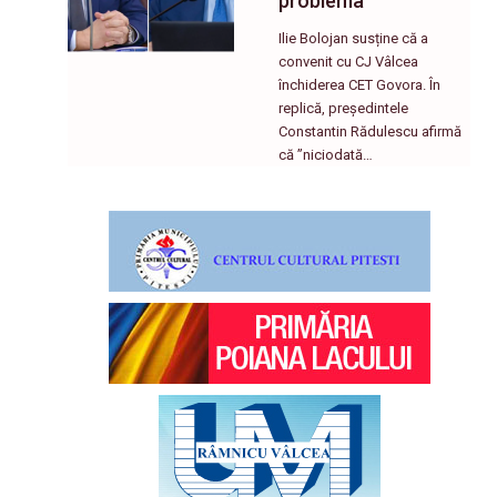
problema”
Ilie Bolojan susține că a
convenit cu CJ Vâlcea
închiderea CET Govora. În
replică, președintele
Constantin Rădulescu afirmă
că ”niciodată…