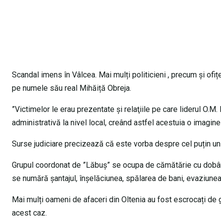
Scandal imens în Vâlcea. Mai mulți politicieni , precum și ofițe
pe numele său real Mihăiță Obreja.
”Victimelor le erau prezentate şi relaţiile pe care liderul O.M. 
administrativă la nivel local, creând astfel acestuia o imagi
Surse judiciare precizează că este vorba despre cel puțin un șe
Grupul coordonat de ”Lăbuș” se ocupa de cămătărie cu dobânzi 
se numără șantajul, înșelăciunea, spălarea de bani, evaziunea f
Mai mulți oameni de afaceri din Oltenia au fost escrocați de g
acest caz.