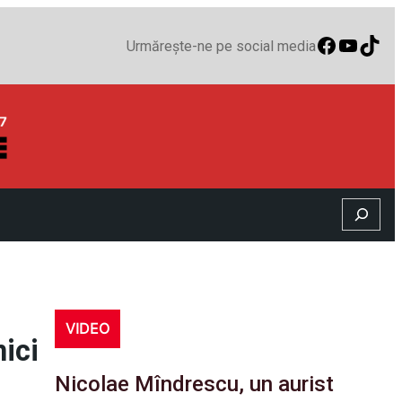
Faceboo
YouTu
TikT
Urmărește-ne pe social media
Search
VIDEO
nici
Nicolae Mîndrescu, un aurist