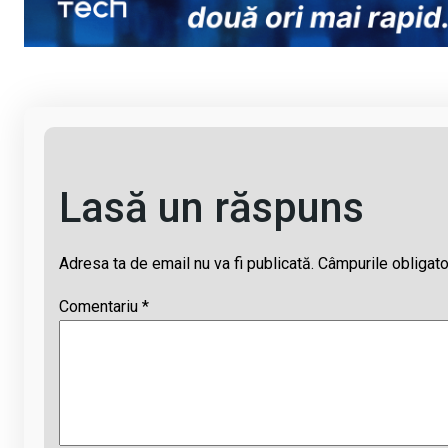
n
o
A
d
k
o
p
s
k
p
Lasă un răspuns
Adresa ta de email nu va fi publicată.
Câmpurile obligato
Comentariu
*