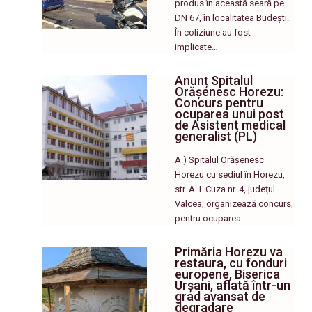
produs în această seară pe
DN 67, în localitatea Budești.
În coliziune au fost
implicate…
Anunț Spitalul
Orășenesc Horezu:
Concurs pentru
ocuparea unui post
de Asistent medical
generalist (PL)
A.) Spitalul Orășenesc
Horezu cu sediul în Horezu,
str. A. I. Cuza nr. 4, județul
Valcea, organizează concurs,
pentru ocuparea…
Primăria Horezu va
restaura, cu fonduri
europene, Biserica
Urșani, aflată într-un
grad avansat de
degradare