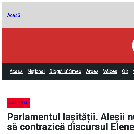
Acasă
Acasă
Național
Blogu’ lu’ Smeo
Argeș
Vâlcea
Olt
NAȚIONAL
Parlamentul lașității. Aleșii n
să contrazică discursul Elen