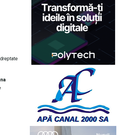
 dreptate
mna
e