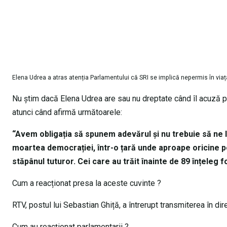
Elena Udrea a atras atenția Parlamentului că SRI se implică nepermis în viaț
Nu știm dacă Elena Udrea are sau nu dreptate când îl acuză pe
atunci când afirmă următoarele:
“Avem obligația să spunem adevărul și nu trebuie să ne 
moartea democrației, într-o țară unde aproape oricine p
stăpânul tuturor. Cei care au trăit înainte de 89 înțeleg 
Cum a reacționat presa la aceste cuvinte ?
RTV, postul lui Sebastian Ghiță, a întrerupt transmiterea în dir
Cum au reacționat parlamentarii ?