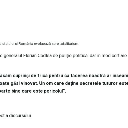
a statului și România evoluează spre totalitarism.
 generalul Florian Codlea de poliție politică, dar în mod cert are
lăsăm cuprinși de frică pentru că tăcerea noastră ar însea
oate găsi vinovat. Un om care deține secretele tuturor est
foarte bine care este pericolul”.
ect a discursului.