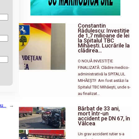
Constantin
Rădulescu: Investiție
de 1,7 milioane de lei
la Spitalul TBC
Mihăești. Lucrările la
clădirea…
O NOUĂ INVESTIȚIE
FINALIZATĂ: Clădire medico-
administrativă la SPITALUL
MIHĂEȘTI! ​ Am fost astăzi la
Spitalul TBC Mihăești, unde s-
au finalizat…
nu…
→
Bărbat de 33 ani,
mort într-un
accident pe DN 67, în
Vâlcea
Un grav accident rutier s-a