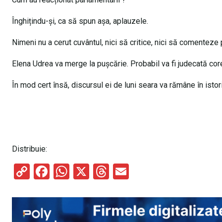
Înghițindu-și, ca să spun așa, aplauzele.
Nimeni nu a cerut cuvântul, nici să critice, nici să comenteze
Elena Udrea va merge la pușcărie. Probabil va fi judecată corec
În mod cert însă, discursul ei de luni seara va rămâne în istor
Distribuie:
C
F
W
X
T
E
o
a
h
hr
m
py
ce
at
e
ail
Li
b
s
a