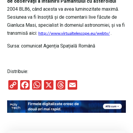
de observaţii a întâlnirii Pământului cu asteroidul
2004 BL86, când acesta va avea luminozitate maximă.
Sesiunea va fi însoţită şi de comentarii live făcute de
Gianluca Masi, specialist în domeniul astronomiei, și va fi
transmisă aici:
.
http://www.virtualtelescope.eu/webtv/
Sursa: comunicat Agenția Spațială Română
Distribuie:
C
F
W
X
T
E
o
a
h
hr
m
py
ce
at
e
ail
Li
b
s
a
n
o
A
d
k
o
p
s