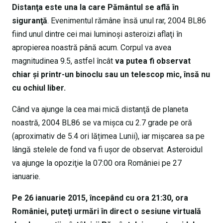
Distanţa este una la care Pământul se află în
siguranţă
. Evenimentul rămâne însă unul rar, 2004 BL86
fiind unul dintre cei mai luminoşi asteroizi aflaţi în
apropierea noastră până acum. Corpul va avea
magnitudinea 9.5, astfel încât
va putea fi observat
chiar şi printr-un binoclu sau un telescop mic, însă nu
cu ochiul liber.
Când va ajunge la cea mai mică distanţă de planeta
noastră, 2004 BL86 se va mişca cu 2.7 grade pe oră
(aproximativ de 5.4 ori lățimea Lunii), iar mişcarea sa pe
lângă stelele de fond va fi uşor de observat. Asteroidul
va ajunge la opoziţie la 07:00 ora României pe 27
ianuarie.
Pe 26 ianuarie 2015, începând cu ora 21:30, ora
României, puteţi urmări în direct o sesiune virtuală