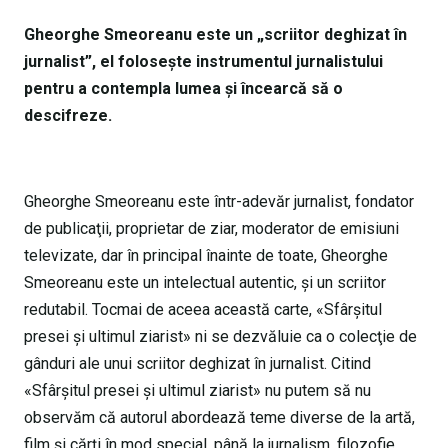
Gheorghe Smeoreanu este un „scriitor deghizat în
jurnalist”, el foloseşte instrumentul jurnalistului
pentru a contempla lumea şi încearcă să o
descifreze.
Gheorghe Smeoreanu este într-adevăr jurnalist, fondator
de publicaţii, proprietar de ziar, moderator de emisiuni
televizate, dar în principal înainte de toate, Gheorghe
Smeoreanu este un intelectual autentic, şi un scriitor
redutabil. Tocmai de aceea această carte, «Sfârşitul
presei şi ultimul ziarist» ni se dezvăluie ca o colecţie de
gânduri ale unui scriitor deghizat în jurnalist. Citind
«Sfârşitul presei şi ultimul ziarist» nu putem să nu
observăm că autorul abordează teme diverse de la artă,
film şi cărţi în mod special, până la jurnalism, filozofie,