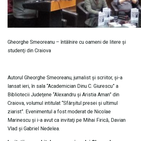
Gheorghe Smeoreanu – întâlnire cu oameni de litere şi
studenţi din Craiova
Autorul Gheorghe Smeoreanu, jurnalist şi scriitor, şi-a
lansat ieri, în sala “Academician Dinu C. Giurescu” a
Bibliotecii Judeţene “Alexandru şi Aristia Aman” din
Craiova, volumul intitulat “Sfârşitul presei şi ultimul
ziarist”. Evenimentul a fost moderat de Nicolae
Marinescu şi i-a avut ca invitaţi pe Mihai Firică, Davian
Vlad şi Gabriel Nedelea.