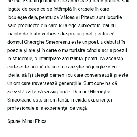
scrise. Este un jurnalist care abordează teme politice sau
legate de ceea ce se întâmplă în oraşele în care
locuieşte deja, pentru că Vâlcea şi Piteşti sunt locurile
sale predilecte din care îşi alege subiectele, dar nu
înainte de toate vorbesc despre un poet, pentru că
domnul Gheorghe Smeoreanu este un poet, a debutat în
poezie şi are şi în carte o mărturisire când a scris poezii
în studenţie, o întâmplare amuzantă, pentru că această
carte este scrisă de un om care ştie să jongleze cu
ideile, să îşi aleagă oamenii cu care conversează şi este
un om care traversează generaţiile. Sunt convins că
această carte vă va surprinde. Domnul Gheorghe
Smeoreanu este un om tânăr, în ciuda experienţei
profesionale şi a experienţei de viaţă.
Spune Mihai Firică