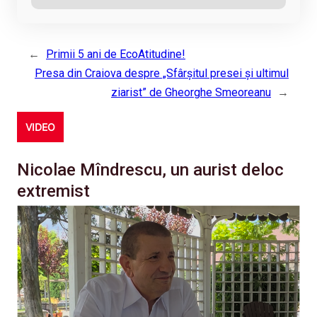
←
Primii 5 ani de EcoAtitudine!
Presa din Craiova despre „Sfârşitul presei şi ultimul
ziarist” de Gheorghe Smeoreanu
→
VIDEO
Nicolae Mîndrescu, un aurist deloc
extremist