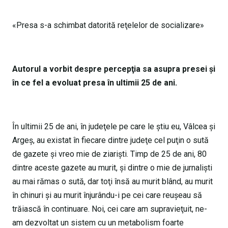
«Presa s-a schimbat datorită reţelelor de socializare»
Autorul a vorbit despre percepţia sa asupra presei şi
în ce fel a evoluat presa în ultimii 25 de ani.
În ultimii 25 de ani, în judeţele pe care le ştiu eu, Vâlcea şi
Argeş, au existat în fiecare dintre judeţe cel puţin o sută
de gazete şi vreo mie de ziarişti. Timp de 25 de ani, 80
dintre aceste gazete au murit, şi dintre o mie de jurnalişti
au mai rămas o sută, dar toţi însă au murit blând, au murit
în chinuri şi au murit înjurându-i pe cei care reuşeau să
trăiască în continuare. Noi, cei care am supravieţuit, ne-
am dezvoltat un sistem cu un metabolism foarte