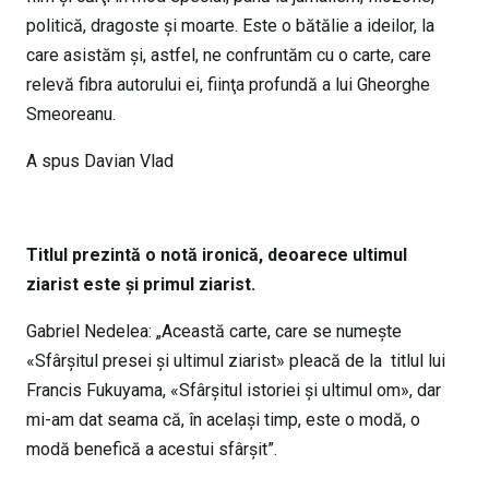
politică, dragoste şi moarte. Este o bătălie a ideilor, la
care asistăm şi, astfel, ne confruntăm cu o carte, care
relevă fibra autorului ei, fiinţa profundă a lui Gheorghe
Smeoreanu.
A spus Davian Vlad
Titlul prezintă o notă ironică, deoarece ultimul
ziarist este şi primul ziarist.
Gabriel Nedelea: „Această carte, care se numeşte
«Sfârşitul presei şi ultimul ziarist» pleacă de la titlul lui
Francis Fukuyama, «Sfârşitul istoriei şi ultimul om», dar
mi-am dat seama că, în acelaşi timp, este o modă, o
modă benefică a acestui sfârşit”.