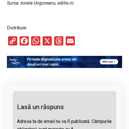
Sursa: Ionela Ungureanu, editie.ro
Distribuie:
C
F
W
X
T
E
o
a
h
hr
m
py
ce
at
e
ail
Li
b
s
a
n
o
A
d
k
o
p
s
k
p
Lasă un răspuns
Adresa ta de email nu va fi publicată.
Câmpurile