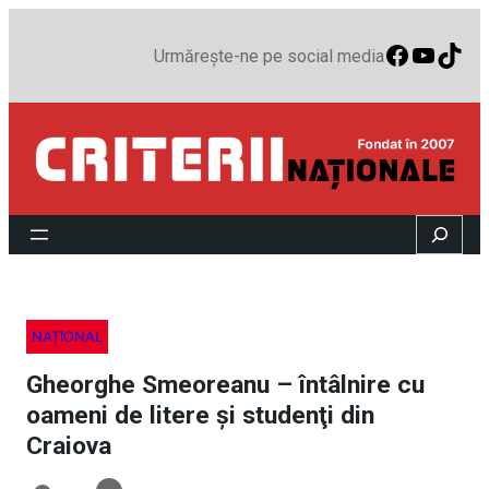
Faceboo
YouTu
TikT
Urmărește-ne pe social media
Search
NAȚIONAL
Gheorghe Smeoreanu – întâlnire cu
oameni de litere şi studenţi din
Craiova