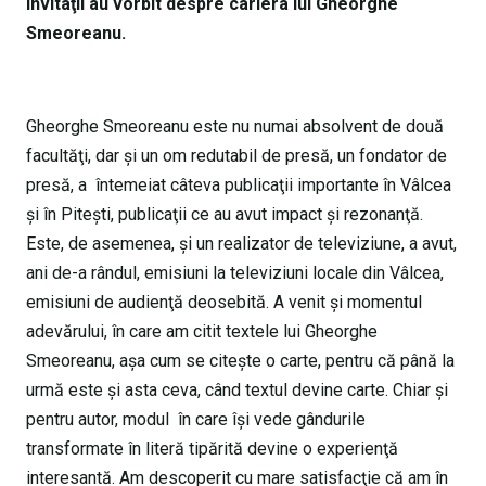
Invitaţii au vorbit despre cariera lui Gheorghe
Smeoreanu.
Gheorghe Smeoreanu este nu numai absolvent de două
facultăţi, dar şi un om redutabil de presă, un fondator de
presă, a întemeiat câteva publicaţii importante în Vâlcea
şi în Piteşti, publicaţii ce au avut impact şi rezonanţă.
Este, de asemenea, şi un realizator de televiziune, a avut,
ani de-a rândul, emisiuni la televiziuni locale din Vâlcea,
emisiuni de audienţă deosebită. A venit şi momentul
adevărului, în care am citit textele lui Gheorghe
Smeoreanu, aşa cum se citeşte o carte, pentru că până la
urmă este şi asta ceva, când textul devine carte. Chiar şi
pentru autor, modul în care îşi vede gândurile
transformate în literă tipărită devine o experienţă
interesantă. Am descoperit cu mare satisfacţie că am în