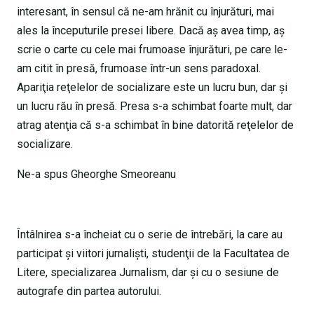
interesant, în sensul că ne-am hrănit cu înjurături, mai
ales la începuturile presei libere. Dacă aş avea timp, aş
scrie o carte cu cele mai frumoase înjurături, pe care le-
am citit în presă, frumoase într-un sens paradoxal.
Apariţia reţelelor de socializare este un lucru bun, dar şi
un lucru rău în presă. Presa s-a schimbat foarte mult, dar
atrag atenţia că s-a schimbat în bine datorită reţelelor de
socializare.
Ne-a spus Gheorghe Smeoreanu
Întâlnirea s-a încheiat cu o serie de întrebări, la care au
participat şi viitori jurnalişti, studenţii de la Facultatea de
Litere, specializarea Jurnalism, dar şi cu o sesiune de
autografe din partea autorului.