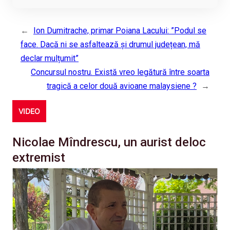
←
Ion Dumitrache, primar Poiana Lacului: ”Podul se
face. Dacă ni se asfaltează și drumul județean, mă
declar mulțumit”
Concursul nostru. Există vreo legătură între soarta
tragică a celor două avioane malaysiene ?
→
VIDEO
Nicolae Mîndrescu, un aurist deloc
extremist