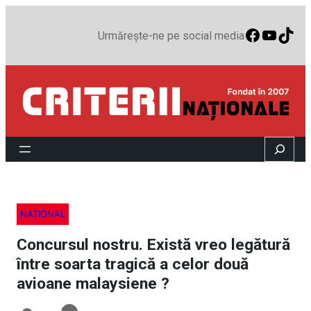
Faceboo
YouTu
TikT
Urmărește-ne pe social media
Search
NAȚIONAL
Concursul nostru. Există vreo legătură
între soarta tragică a celor două
avioane malaysiene ?