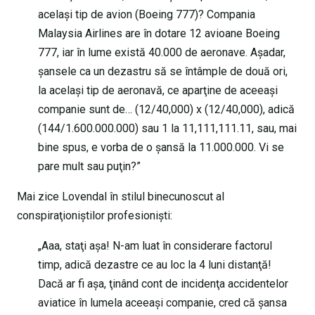
acelaşi tip de avion (Boeing 777)? Compania
Malaysia Airlines are în dotare 12 avioane Boeing
777, iar în lume există 40.000 de aeronave. Aşadar,
şansele ca un dezastru să se întâmple de două ori,
la acelaşi tip de aeronavă, ce aparţine de aceeaşi
companie sunt de… (12/40,000) x (12/40,000), adică
(144/1.600.000.000) sau 1 la 11,111,111.11, sau, mai
bine spus, e vorba de o şansă la 11.000.000. Vi se
pare mult sau puţin?”
Mai zice Lovendal în stilul binecunoscut al
conspiraţioniştilor profesionişti:
„Aaa, staţi aşa! N-am luat în considerare factorul
timp, adică dezastre ce au loc la 4 luni distanţă!
Dacă ar fi aşa, ţinând cont de incidenţa accidentelor
aviatice în lumela aceeaşi companie, cred că şansa