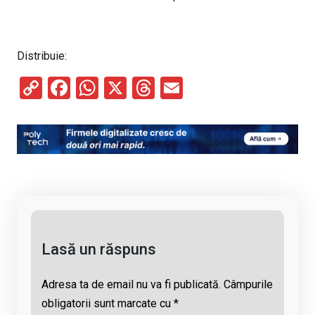
Distribuie:
C
F
W
X
T
E
o
a
h
hr
m
py
ce
at
e
ail
Li
b
s
a
n
o
A
d
k
o
p
s
k
p
Lasă un răspuns
Adresa ta de email nu va fi publicată.
Câmpurile
obligatorii sunt marcate cu
*