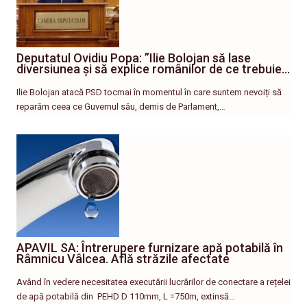
Deputatul Ovidiu Popa: ”Ilie Bolojan să lase
diversiunea și să explice românilor de ce trebuie…
Ilie Bolojan atacă PSD tocmai în momentul în care suntem nevoiți să
reparăm ceea ce Guvernul său, demis de Parlament,…
APAVIL SA: Întrerupere furnizare apă potabilă în
Râmnicu Vâlcea. Află străzile afectate
Având în vedere necesitatea executării lucrărilor de conectare a rețelei
de apă potabilă din PEHD D 110mm, L =750m, extinsă…