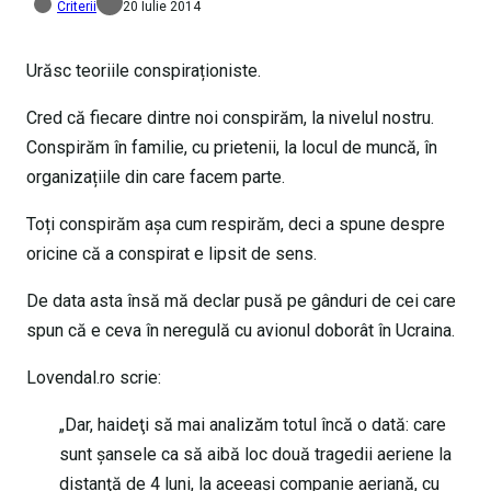
Criterii
20 Iulie 2014
Urăsc teoriile conspiraționiste.
Cred că fiecare dintre noi conspirăm, la nivelul nostru.
Conspirăm în familie, cu prietenii, la locul de muncă, în
organizațiile din care facem parte.
Toți conspirăm așa cum respirăm, deci a spune despre
oricine că a conspirat e lipsit de sens.
De data asta însă mă declar pusă pe gânduri de cei care
spun că e ceva în neregulă cu avionul doborât în Ucraina.
Lovendal.ro scrie:
„Dar, haideţi să mai analizăm totul încă o dată: care
sunt şansele ca să aibă loc două tragedii aeriene la
distanţă de 4 luni, la aceeaşi companie aeriană, cu