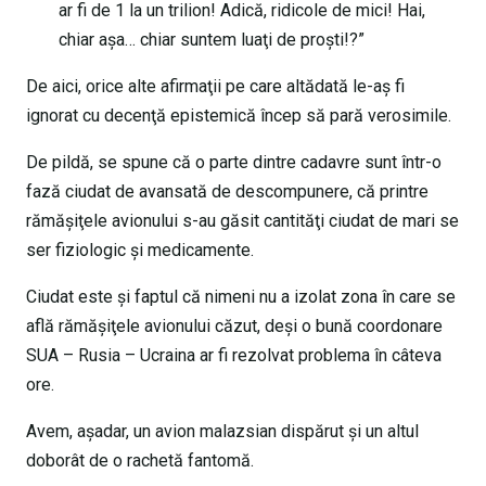
ar fi de 1 la un trilion! Adică, ridicole de mici! Hai,
chiar aşa… chiar suntem luaţi de proşti!?”
De aici, orice alte afirmaţii pe care altădată le-aş fi
ignorat cu decenţă epistemică încep să pară verosimile.
De pildă, se spune că o parte dintre cadavre sunt într-o
fază ciudat de avansată de descompunere, că printre
rămăşiţele avionului s-au găsit cantităţi ciudat de mari se
ser fiziologic şi medicamente.
Ciudat este şi faptul că nimeni nu a izolat zona în care se
află rămăşiţele avionului căzut, deşi o bună coordonare
SUA – Rusia – Ucraina ar fi rezolvat problema în câteva
ore.
Avem, aşadar, un avion malazsian dispărut şi un altul
doborât de o rachetă fantomă.